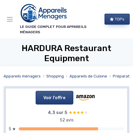
Panneau de gestion des cookies
TOPs
LE GUIDE COMPLET POUR APPAREILS
MÉNAGERS
HARDURA Restaurant
Equipment
Appareils ménagers
Shopping
Appareils de Cuisine
Préparatio
Voir l'offre
4,3 sur 5
★★★★★
★★★★★
52 avis
5 ★