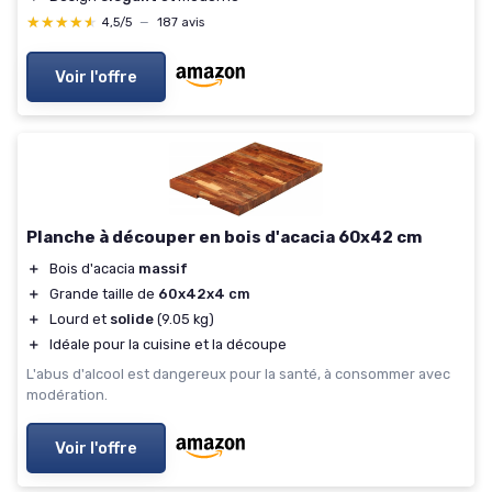
★★★★★
★★★★★
4,5/5
—
187 avis
Voir l'offre
Planche à découper en bois d'acacia 60x42 cm
＋
Bois d'acacia
massif
＋
Grande taille de
60x42x4 cm
＋
Lourd et
solide
(9.05 kg)
＋
Idéale pour la cuisine et la découpe
L'abus d'alcool est dangereux pour la santé, à consommer avec
modération.
Voir l'offre