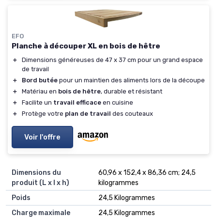
EFO
Planche à découper XL en bois de hêtre
＋
Dimensions généreuses de 47 x 37 cm pour un grand espace
de travail
＋
Bord butée
pour un maintien des aliments lors de la découpe
＋
Matériau en
bois de hêtre
, durable et résistant
＋
Facilite un
travail efficace
en cuisine
＋
Protège votre
plan de travail
des couteaux
Voir l'offre
Dimensions du
‎60,96 x 152,4 x 86,36 cm; 24,5
produit (L x l x h)
kilogrammes
Poids
‎24,5 Kilogrammes
Charge maximale
‎24,5 Kilogrammes