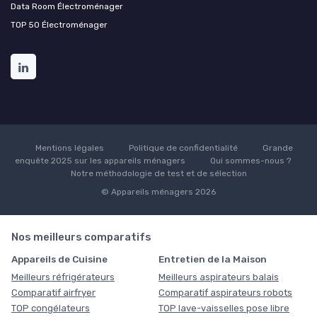
Data Room Électroménager
TOP 50 Électroménager
Mentions légales
Politique de confidentialité
Grande
enquête 2025 sur les appareils ménagers
Qui sommes-nous ?
Notre méthodologie de test et de sélection
© Appareils ménagers 2026
Nos meilleurs comparatifs
Appareils de Cuisine
Entretien de la Maison
Meilleurs réfrigérateurs
Meilleurs aspirateurs balais
Comparatif airfryer
Comparatif aspirateurs robots
TOP congélateurs
TOP lave-vaisselles pose libre