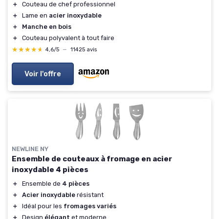
＋
Couteau de chef professionnel
＋
Lame en
acier inoxydable
＋
Manche en bois
＋
Couteau polyvalent à tout faire
★★★★★
★★★★★
4,6/5
—
11425 avis
Voir l'offre
NEWLINE NY
Ensemble de couteaux à fromage en acier
inoxydable 4 pièces
＋
Ensemble de
4 pièces
＋
Acier inoxydable
résistant
＋
Idéal pour les
fromages variés
＋
Design
élégant
et moderne