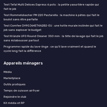
Test Tefal Multi Delices Express 6 pots : la petite yaourtière rapide qui
fait le job
Test Rommelsbacher PM 220 Pastarella : la machine à pâtes qui fait le
boulot sans être parfaite
Test Comfee CH90J64ET4A2B2-EU : une hotte murale inclinée qui fait le
job sans exploser le budget
Test Kränzle UFO Round Cleaner 350 mm : la tête de lavage qui fait le job
sans éclabousser partout
Programme rapide du lave-linge : ce qu'il lave vraiment et quand le
cycle long fait la différence
Appareils ménagers
Média
Marketplace
Outils pratiques
Temps de cuisson airfryer
Rejoindre le club
Kit média et RP