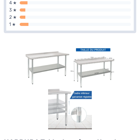
4 ★
3 ★
2 ★
1 ★