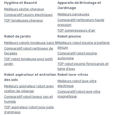
Hygiène et Beauté
Appareils de Bricolage et
Jardinage
Meilleurs sèche-cheveux
Meilleurs perceuses
Comparatif rasoirs électriques
Comparatif nettoyeurs haute
TOP tondeuses cheveux
pression
TOP compresseurs d'air
Robot de jardin
Robot piscine
Meilleurs robots tondeuse sans fil
Meilleurs robot piscine à batterie
lithium
Comparatif robot nettoyeur de
façades
Comparatif robot piscine
autonome
TOP robot tondeuse pour petit
jardin
TOP robot piscine fond parois et
ligne d'eau
Robot aspirateur et entretien
Robot lave-vitres
des sols
Meilleurs robot lave vitre
électrique
Meilleurs aspirateur robot avec
station de vidange
Comparatif robot lave vitre
magnétique
Comparatif robot laveur sec et
humide
TOP aspirateur robot pour poils
d'animaux