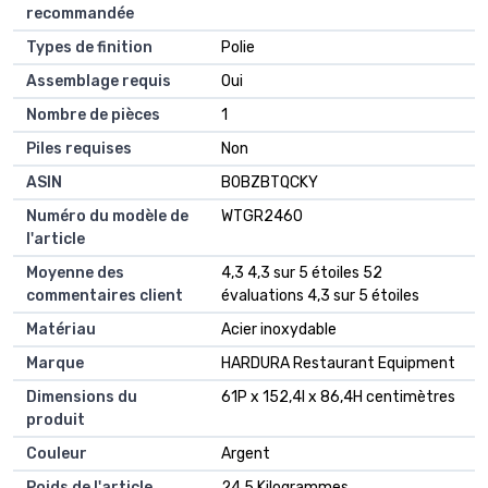
recommandée
Types de finition
‎Polie
Assemblage requis
‎Oui
Nombre de pièces
‎1
Piles requises
‎Non
ASIN
B0BZBTQCKY
Numéro du modèle de
WTGR2460
l'article
Moyenne des
4,3 4,3 sur 5 étoiles 52
commentaires client
évaluations 4,3 sur 5 étoiles
Matériau
Acier inoxydable
Marque
HARDURA Restaurant Equipment
Dimensions du
61P x 152,4l x 86,4H centimètres
produit
Couleur
Argent
Poids de l'article
24,5 Kilogrammes