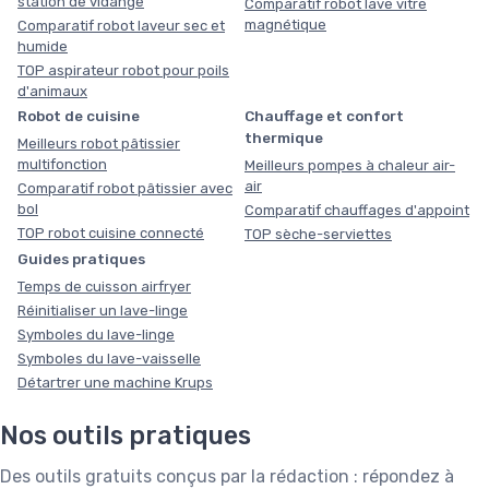
station de vidange
Comparatif robot lave vitre
magnétique
Comparatif robot laveur sec et
humide
TOP aspirateur robot pour poils
d'animaux
Robot de cuisine
Chauffage et confort
thermique
Meilleurs robot pâtissier
multifonction
Meilleurs pompes à chaleur air-
air
Comparatif robot pâtissier avec
bol
Comparatif chauffages d'appoint
TOP robot cuisine connecté
TOP sèche-serviettes
Guides pratiques
Temps de cuisson airfryer
Réinitialiser un lave-linge
Symboles du lave-linge
Symboles du lave-vaisselle
Détartrer une machine Krups
Nos outils pratiques
Des outils gratuits conçus par la rédaction : répondez à