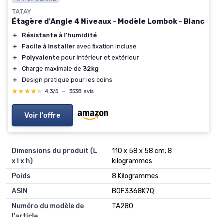
TATAY
Étagère d'Angle 4 Niveaux - Modèle Lombok - Blanc
＋
Résistante à l'humidité
＋
Facile à installer
avec fixation incluse
＋
Polyvalente
pour intérieur et extérieur
＋
Charge maximale de
32kg
＋
Design pratique pour les coins
★★★★★
★★★★★
4,3/5
—
3538 avis
Voir l'offre
Dimensions du produit (L
‎110 x 58 x 58 cm; 8
x l x h)
kilogrammes
Poids
‎8 Kilogrammes
ASIN
B0F3368K7Q
Numéro du modèle de
TA280
l'article