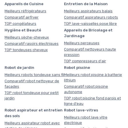
Appareils de Cuisine
Entretien de la Maison
Meilleurs réfrigérateurs
Meilleurs aspirateurs balais
Comparatif airfryer
Comparatif aspirateurs robots
TOP congélateurs
TOP lave-vaisselles pose libre
Hygiène et Beauté
Appareils de Bricolage et
Jardinage
Meilleurs sèche-cheveux
Meilleurs perceuses
Comparatif rasoirs électriques
Comparatif nettoyeurs haute
TOP tondeuses cheveux
pression
TOP compresseurs d'air
Robot de jardin
Robot piscine
Meilleurs robots tondeuse sans fil
Meilleurs robot piscine à batterie
lithium
Comparatif robot nettoyeur de
façades
Comparatif robot piscine
autonome
TOP robot tondeuse pour petit
jardin
TOP robot piscine fond parois et
ligne d'eau
Robot aspirateur et entretien
Robot lave-vitres
des sols
Meilleurs robot lave vitre
électrique
Meilleurs aspirateur robot avec