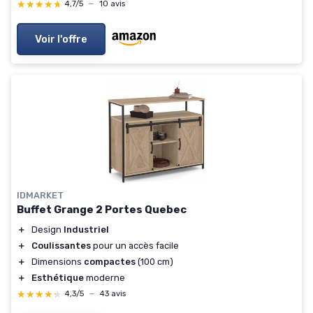
★★★★★
★★★★★
4,7/5
—
10 avis
Voir l'offre
IDMARKET
Buffet Grange 2 Portes Quebec
＋
Design
Industriel
＋
Coulissantes
pour un accès facile
＋
Dimensions
compactes
(100 cm)
＋
Esthétique
moderne
★★★★★
★★★★★
4,3/5
—
43 avis