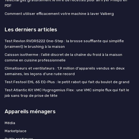
Téléchargez gratuitement le livre de recettes pour airfryer Philips en
PDF
Comment utiliser efficacement votre machine à laver Valberg
Les derniers articles
Test Revlon RVDR5222 One-Step : la brosse soufflante qui simplifie
(vraiment) le brushing à la maison
Caisson isotherme : l’allié discret de la chaîne du froid à la maison
comme en cuisine professionnelle
Climatiseurs et ventilateurs : 1,9 million d'appareils vendus en deux
semaines, les leçons d'une ruée record
Test Festool EHL 65 EQ-Plus : le petit rabot qui fait du boulot de grand
Test Atlantic Kit VMC Hygrogenius Flex : une VMC simple flux qui fait le
job sans trop de prise de tête
Appareils ménagers
Média
Marketplace