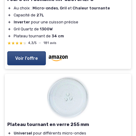
＋
Au choix :
Micro-ondes
,
Gril
et
Chaleur tournante
＋
Capacité de
27L
＋
Inverter
pour une cuisson précise
＋
Gril Quartz de
1300W
＋
Plateau tournant de
34 cm
★★★★★
★★★★★
4,3/5
—
181 avis
Voir l'offre
Plateau tournant en verre 255 mm
＋
Universel
pour différents micro-ondes