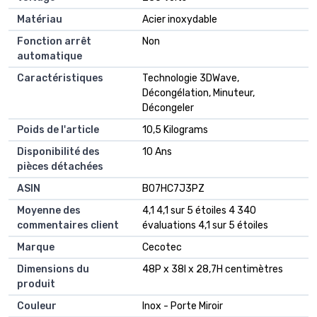
Matériau
‎Acier inoxydable
Fonction arrêt
‎Non
automatique
Caractéristiques
‎Technologie 3DWave,
Décongélation, Minuteur,
Décongeler
Poids de l'article
‎10,5 Kilograms
Disponibilité des
‎10 Ans
pièces détachées
ASIN
B07HC7J3PZ
Moyenne des
4,1 4,1 sur 5 étoiles 4 340
commentaires client
évaluations 4,1 sur 5 étoiles
Marque
Cecotec
Dimensions du
48P x 38l x 28,7H centimètres
produit
Couleur
Inox - Porte Miroir