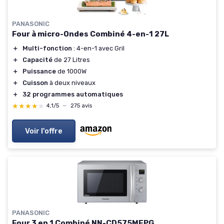
PANASONIC
Four à micro-Ondes Combiné 4-en-1 27L
＋
Multi-fonction
: 4-en-1 avec Gril
＋
Capacité
de 27 Litres
＋
Puissance
de 1000W
＋
Cuisson
à deux niveaux
＋
32 programmes automatiques
★★★★★
★★★★★
4,1/5
—
275 avis
Voir l'offre
PANASONIC
Four 3 en 1 Combiné NN-CD575MEPG