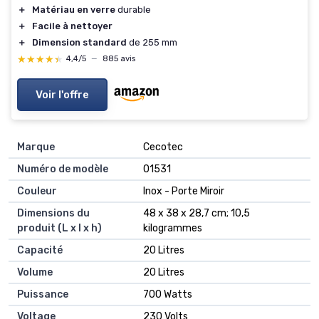
＋
Matériau en verre
durable
＋
Facile à nettoyer
＋
Dimension standard
de 255 mm
★★★★★
★★★★★
4,4/5
—
885 avis
Voir l'offre
Marque
‎Cecotec
Numéro de modèle
‎01531
Couleur
‎Inox - Porte Miroir
Dimensions du
‎48 x 38 x 28,7 cm; 10,5
produit (L x l x h)
kilogrammes
Capacité
‎20 Litres
Volume
‎20 Litres
Puissance
‎700 Watts
Voltage
‎230 Volts