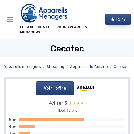
Panneau de gestion des cookies
TOPs
LE GUIDE COMPLET POUR APPAREILS
MÉNAGERS
Cecotec
Appareils ménagers
Shopping
Appareils de Cuisine
Cuisson
Voir l'offre
4,1 sur 5
★★★★★
★★★★★
4340 avis
5 ★
4 ★
3 ★