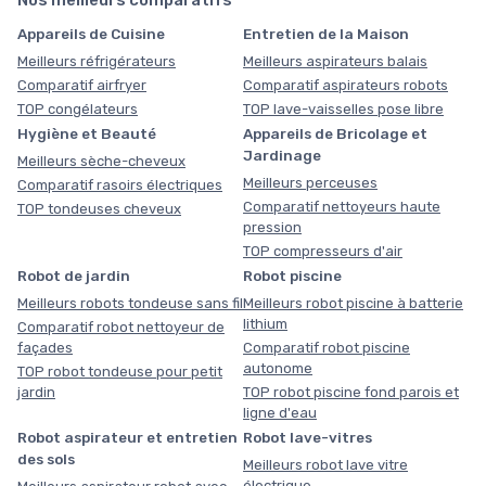
Appareils de Cuisine
Entretien de la Maison
Meilleurs réfrigérateurs
Meilleurs aspirateurs balais
Comparatif airfryer
Comparatif aspirateurs robots
TOP congélateurs
TOP lave-vaisselles pose libre
Hygiène et Beauté
Appareils de Bricolage et
Jardinage
Meilleurs sèche-cheveux
Meilleurs perceuses
Comparatif rasoirs électriques
Comparatif nettoyeurs haute
TOP tondeuses cheveux
pression
TOP compresseurs d'air
Robot de jardin
Robot piscine
Meilleurs robots tondeuse sans fil
Meilleurs robot piscine à batterie
lithium
Comparatif robot nettoyeur de
façades
Comparatif robot piscine
autonome
TOP robot tondeuse pour petit
jardin
TOP robot piscine fond parois et
ligne d'eau
Robot aspirateur et entretien
Robot lave-vitres
des sols
Meilleurs robot lave vitre
électrique