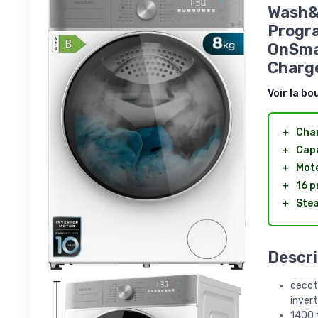
Wash&D
Progra
OnSmar
Charge
Voir la bo
＋
Cha
＋
Capa
＋
Mote
＋
16 
＋
Ste
Descri
cecot
invert
1400 