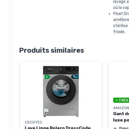
lavage a
où la va
Pearl Dr
améliore
stérilis
froide.
Produits similaires
⭐ TRÈS
AMAZON
Gant d
luxe po
CECOTEC
Lave Linge Bolero DressCode
＋
Douc