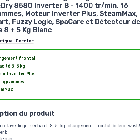
ry 8580 Inverter B - 1400 tr/min, 16
mmes, Moteur Inverter Plus, SteamMax,
t, Fuzzy Logic, SpaCare et Détecteur d
 8 + 5 Kg Blanc
utique :
Cecotec
rgement frontal
cité 8-5 kg
ur Inverter Plus
programmes
amMax
ption du produit
ec lave-linge séchant 8-5 kg chargement frontal bolero was
er b
tr/min