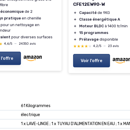
CFE12EW90-W
fibre
 économique
de 2
＋
Capacité
de 9KG
gn pratique
en chenille
＋
Classe énergétique A
pour un nettoyage en
＋
Moteur BLDC
à 1400 tr/min
ondeur
＋
15 programmes
valent
pour diverses surfaces
＋
Prélavage
disponible
★
★
4,6/5
—
24350 avis
★★★★★
★★★★★
4,2/5
—
23 avis
 l'offre
Voir l'offre
‎61 Kilogrammes
‎électrique
‎1 x LAVE-LINGE ; 1 x TUYAU D'ALIMENTATION EN EAU ; 1 x 