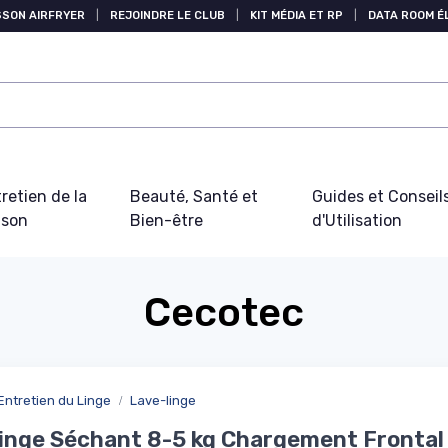
SSON AIRFRYER
|
REJOINDRE LE CLUB
|
KIT MÉDIA ET RP
|
DATA ROOM 
retien de la
Beauté, Santé et
Guides et Conseil
ison
Bien-être
d'Utilisation
Cecotec
Entretien du Linge
Lave-linge
inge Séchant 8-5 kg Chargement Frontal