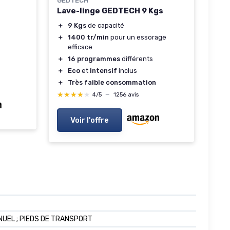
GEDTECH
Lave-linge GEDTECH 9 Kgs
＋
9 Kgs
de capacité
＋
1400 tr/min
pour un essorage
efficace
＋
16 programmes
différents
＋
Eco
et
Intensif
inclus
＋
Très faible consommation
★★★★★
★★★★★
4/5
—
1256 avis
Voir l'offre
MANUEL ; PIEDS DE TRANSPORT