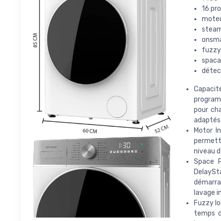
16 pr
moteu
stea
onsm
fuzzy 
spaca
détec
Capacit
program
pour ch
adaptés
Motor In
permetta
niveau d
Space P
DelaySt
démarrag
lavage i
Fuzzy lo
temps de