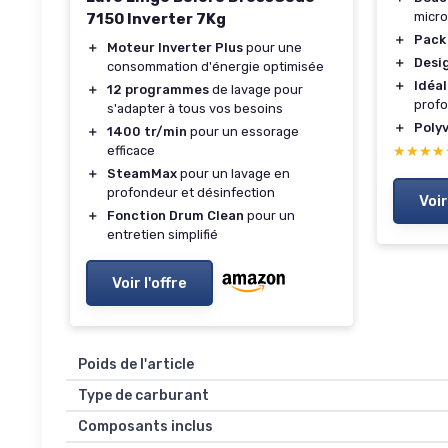
micro
7150 Inverter 7Kg
＋
Pack
＋
Moteur Inverter Plus
pour une
＋
Desi
consommation d'énergie optimisée
＋
Idéal
＋
12 programmes
de lavage pour
prof
s'adapter à tous vos besoins
＋
Poly
＋
1400 tr/min
pour un essorage
efficace
★★★★
★★★★
＋
SteamMax
pour un lavage en
profondeur et désinfection
Voir
＋
Fonction Drum Clean
pour un
entretien simplifié
Voir l'offre
Poids de l'article
Type de carburant
Composants inclus