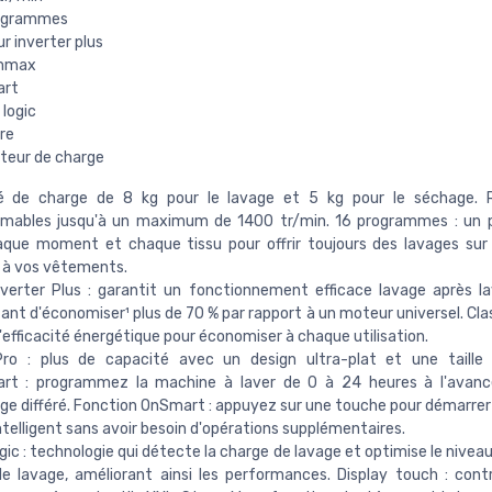
ogrammes
r inverter plus
mmax
art
logic
re
teur de charge
é de charge de 8 kg pour le lavage et 5 kg pour le séchage. R
mables jusqu'à un maximum de 1400 tr/min. 16 programmes : un
aque moment et chaque tissu pour offrir toujours des lavages su
 à vos vêtements.
verter Plus : garantit un fonctionnement efficace lavage après l
nt d'économiser¹ plus de 70 % par rapport à un moteur universel. Clas
'efficacité énergétique pour économiser à chaque utilisation.
ro : plus de capacité avec un design ultra-plat et une taille
art : programmez la machine à laver de 0 à 24 heures à l'avanc
e différé. Fonction OnSmart : appuyez sur une touche pour démarrer
ntelligent sans avoir besoin d'opérations supplémentaires.
gic : technologie qui détecte la charge de lavage et optimise le niveau
 lavage, améliorant ainsi les performances. Display touch : cont