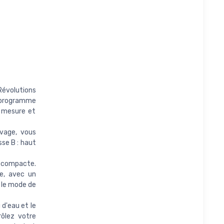
évolutions
 programme
r mesure et
avage, vous
se B : haut
 compacte.
e, avec un
 le mode de
 d'eau et le
rôlez votre