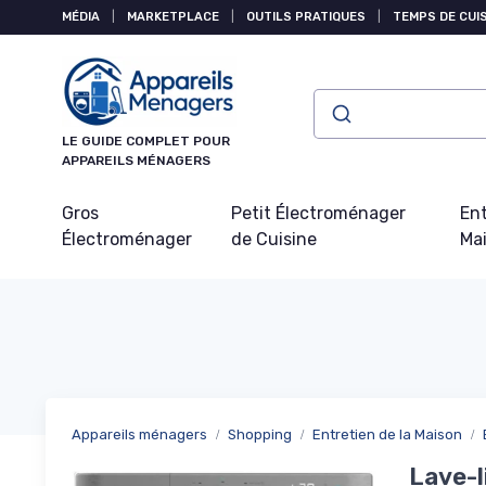
Panneau de gestion des cookies
MÉDIA
|
MARKETPLACE
|
OUTILS PRATIQUES
|
TEMPS DE CUI
LE GUIDE COMPLET POUR
APPAREILS MÉNAGERS
Gros
Petit Électroménager
Ent
Électroménager
de Cuisine
Ma
Appareils ménagers
Shopping
Entretien de la Maison
Lave-l