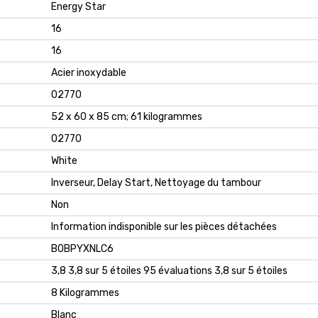
‎Energy Star
‎16
‎16
‎Acier inoxydable
‎02770
‎52 x 60 x 85 cm; 61 kilogrammes
‎02770
‎White
‎Inverseur, Delay Start, Nettoyage du tambour
‎Non
‎Information indisponible sur les pièces détachées
B0BPYXNLC6
3,8 3,8 sur 5 étoiles 95 évaluations 3,8 sur 5 étoiles
8 Kilogrammes
Blanc