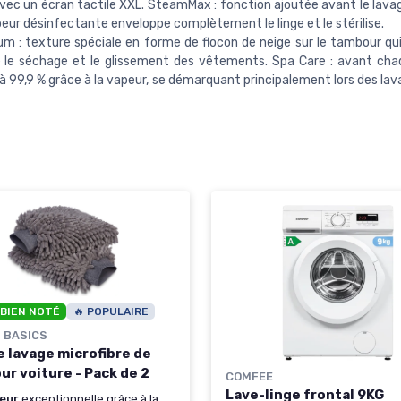
vec un écran tactile XXL. SteamMax : fonction ajoutée avant le lavage
peur désinfectante enveloppe complètement le linge et le stérilise.
um : texture spéciale en forme de flocon de neige sur le tambour qui 
 le séchage et le glissement des vêtements. Spa Care : avant cha
e à 99,9 % grâce à la vapeur, se démarquant principalement lors des lav
 BIEN NOTÉ
🔥 POPULAIRE
 BASICS
e lavage microfibre de
ur voiture - Pack de 2
COMFEE
Lave-linge frontal 9KG
eur
exceptionnelle grâce à la