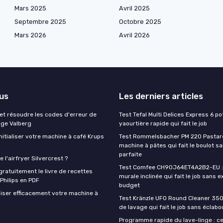
Mars 2025
Avril 2025
Septembre 2025
Octobre 2025
Mars 2026
Avril 2026
lus
Les derniers articles
t résoudre les codes d'erreur de
Test Tefal Multi Delices Express 6 pot
nge Valberg
yaourtière rapide qui fait le job
itialiser votre machine à café Krups
Test Rommelsbacher PM 220 Pastarel
machine à pâtes qui fait le boulot s
parfaite
 l'airfryer Silvercrest ?
Test Comfee CH90J64ET4A2B2-EU : 
ratuitement le livre de recettes
murale inclinée qui fait le job sans e
 Philips en PDF
budget
iser efficacement votre machine à
Test Kränzle UFO Round Cleaner 350
de lavage qui fait le job sans éclab
Programme rapide du lave-linge : ce 