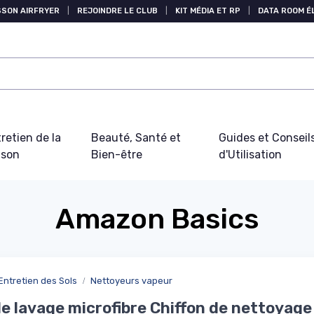
SSON AIRFRYER
|
REJOINDRE LE CLUB
|
KIT MÉDIA ET RP
|
DATA ROOM 
retien de la
Beauté, Santé et
Guides et Conseil
ison
Bien-être
d'Utilisation
Amazon Basics
Entretien des Sols
Nettoyeurs vapeur
e lavage microfibre Chiffon de nettoyage