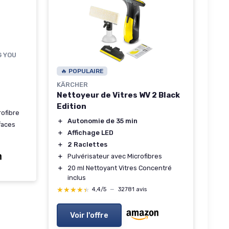
 YOU
🔥 POPULAIRE
KÄRCHER
Nettoyeur de Vitres WV 2 Black
Edition
rofibre
＋
Autonomie de 35 min
rfaces
＋
Affichage LED
＋
2 Raclettes
＋
Pulvérisateur avec Microfibres
＋
20 ml Nettoyant Vitres Concentré
inclus
★★★★★
★★★★★
4,4/5
—
32781 avis
Voir l'offre