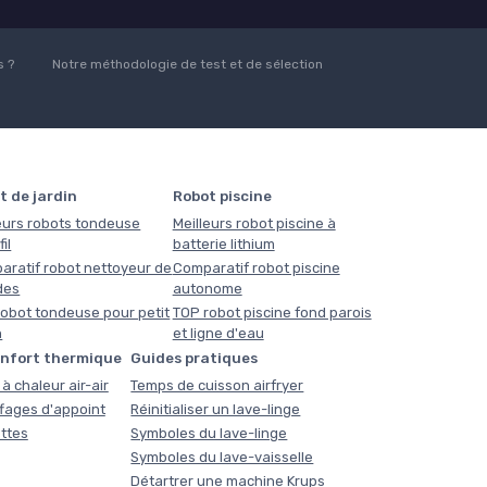
 ?
Notre méthodologie de test et de sélection
t de jardin
Robot piscine
eurs robots tondeuse
Meilleurs robot piscine à
il
batterie lithium
aratif robot nettoyeur de
Comparatif robot piscine
des
autonome
obot tondeuse pour petit
TOP robot piscine fond parois
n
et ligne d'eau
onfort thermique
Guides pratiques
à chaleur air-air
Temps de cuisson airfryer
fages d'appoint
Réinitialiser un lave-linge
ttes
Symboles du lave-linge
Symboles du lave-vaisselle
Détartrer une machine Krups