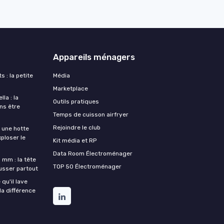
Appareils ménagers
s : la petite
Média
Marketplace
la : la
Outils pratiques
ans être
Temps de cuisson airfryer
Rejoindre le club
une hotte
xploser le
Kit média et RP
Data Room Électroménager
 mm : la tête
TOP 50 Électroménager
ousser partout
qu'il lave
la différence