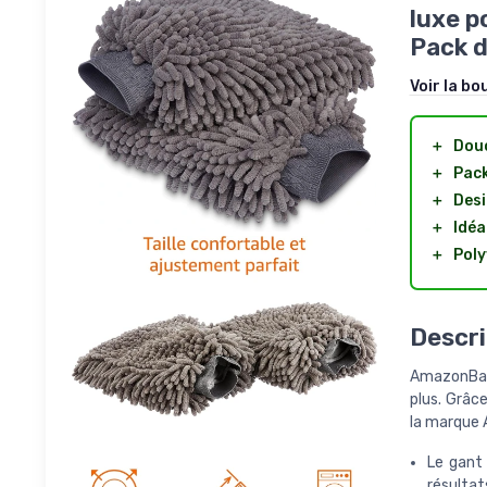
luxe p
Pack d
Voir la bo
＋
Dou
＋
Pac
＋
Desi
＋
Idéa
＋
Poly
Descri
AmazonBasic
plus. Grâce
la marque A
Le gant 
résultats