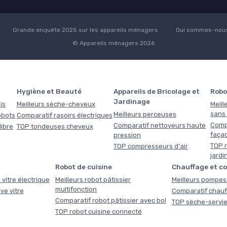
Grande enquête 2025 sur les appareils ménagers
Qui sommes-nous
© Appareils ménagers 2026
Hygiène et Beauté
Appareils de Bricolage et
Robo
Jardinage
is
Meilleurs sèche-cheveux
Meill
sans f
Meilleurs perceuses
obots
Comparatif rasoirs électriques
Comp
Comparatif nettoyeurs haute
libre
TOP tondeuses cheveux
faça
pression
TOP r
TOP compresseurs d'air
jardi
Robot de cuisine
Chauffage et c
 vitre électrique
Meilleurs robot pâtissier
Meilleurs pompes 
multifonction
ve vitre
Comparatif chauf
Comparatif robot pâtissier avec bol
TOP sèche-servie
TOP robot cuisine connecté