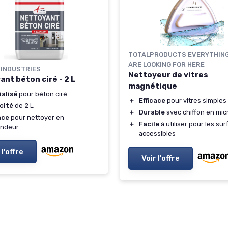
TOTALPRODUCTS EVERYTHING
ARE LOOKING FOR HERE
 INDUSTRIES
Nettoyeur de vitres
nt béton ciré - 2 L
magnétique
alisé
pour béton ciré
＋
Efficace
pour vitres simples
cité
de 2 L
＋
Durable
avec chiffon en mic
ace
pour nettoyer en
＋
Facile
à utiliser pour les su
ondeur
accessibles
 l'offre
Voir l'offre