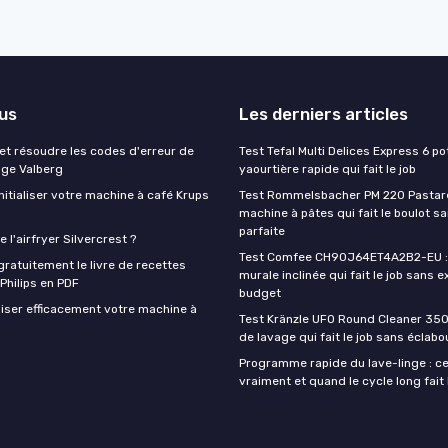
lus
Les derniers articles
t résoudre les codes d'erreur de
Test Tefal Multi Delices Express 6 pot
nge Valberg
yaourtière rapide qui fait le job
itialiser votre machine à café Krups
Test Rommelsbacher PM 220 Pastarel
machine à pâtes qui fait le boulot s
parfaite
 l'airfryer Silvercrest ?
Test Comfee CH90J64ET4A2B2-EU : 
ratuitement le livre de recettes
murale inclinée qui fait le job sans e
 Philips en PDF
budget
iser efficacement votre machine à
Test Kränzle UFO Round Cleaner 350
de lavage qui fait le job sans éclab
Programme rapide du lave-linge : ce 
vraiment et quand le cycle long fait 