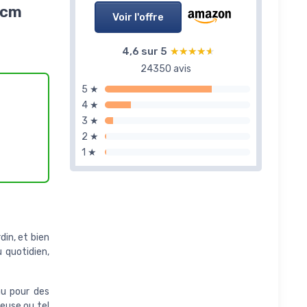
W cm
Voir l'offre
4,6 sur 5
★★★★★
★★★★★
24350 avis
5 ★
4 ★
3 ★
2 ★
1 ★
din, et bien
u quotidien,
au pour des
neuse ou tel