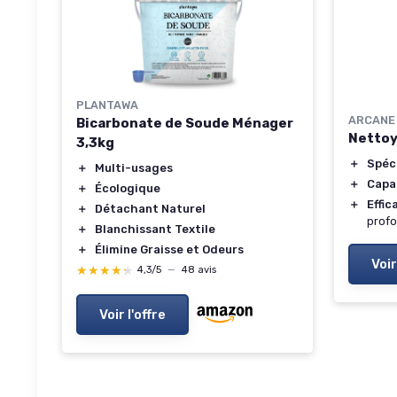
PLANTAWA
ARCANE
Bicarbonate de Soude Ménager
Nettoya
3,3kg
＋
Spéci
＋
Multi-usages
＋
Capa
＋
Écologique
＋
Effic
＋
Détachant Naturel
prof
＋
Blanchissant Textile
＋
Élimine Graisse et Odeurs
Voir
★★★★★
★★★★★
4,3/5
—
48 avis
Voir l'offre