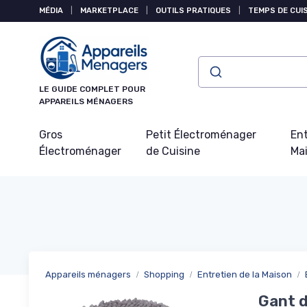
Panneau de gestion des cookies
MÉDIA
|
MARKETPLACE
|
OUTILS PRATIQUES
|
TEMPS DE CUI
LE GUIDE COMPLET POUR
APPAREILS MÉNAGERS
Gros
Petit Électroménager
Ent
Électroménager
de Cuisine
Ma
Appareils ménagers
Shopping
Entretien de la Maison
Gant d