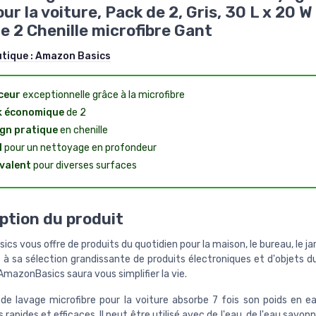
our la voiture, Pack de 2, Gris, 30 L x 20 
e 2 Chenille microfibre Gant
utique :
Amazon Basics
ceur
exceptionnelle grâce à la microfibre
k économique
de 2
gn pratique
en chenille
l
pour un nettoyage en profondeur
valent
pour diverses surfaces
ption du produit
s vous offre de produits du quotidien pour la maison, le bureau, le jar
 à sa sélection grandissante de produits électroniques et d'objets d
mazonBasics saura vous simplifier la vie.
de lavage microfibre pour la voiture absorbe 7 fois son poids en e
 rapides et efficaces. Il peut être utilisé avec de l'eau, de l'eau savon