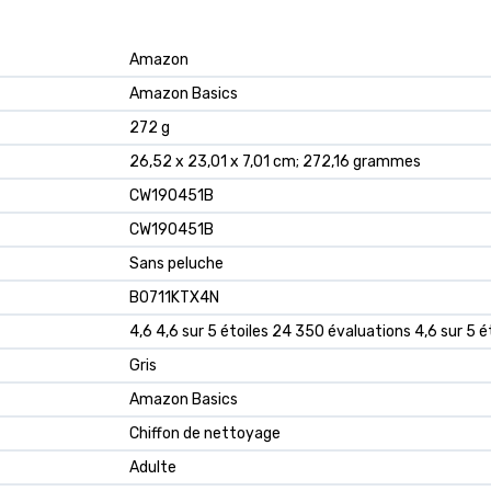
‎Amazon
‎Amazon Basics
‎272 g
‎26,52 x 23,01 x 7,01 cm; 272,16 grammes
‎CW190451B
‎CW190451B
‎Sans peluche
B0711KTX4N
4,6 4,6 sur 5 étoiles 24 350 évaluations 4,6 sur 5 é
Gris
Amazon Basics
Chiffon de nettoyage
Adulte