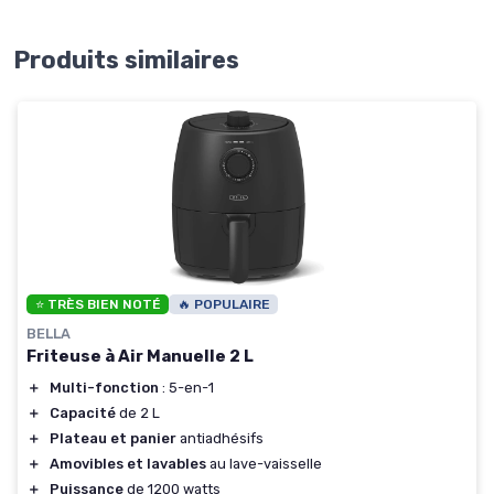
Produits similaires
⭐ TRÈS BIEN NOTÉ
🔥 POPULAIRE
BELLA
Friteuse à Air Manuelle 2 L
＋
Multi-fonction
: 5-en-1
＋
Capacité
de 2 L
＋
Plateau et panier
antiadhésifs
＋
Amovibles et lavables
au lave-vaisselle
＋
Puissance
de 1200 watts