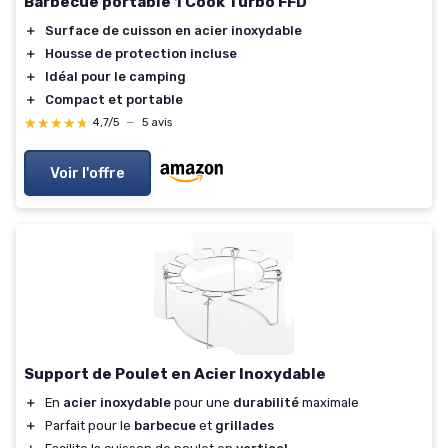
Barbecue portable 1 Cook Turbo FFD
＋
Surface de cuisson en acier inoxydable
＋
Housse de protection incluse
＋
Idéal pour le camping
＋
Compact et portable
★★★★★
★★★★★
4,7/5
—
5 avis
Voir l'offre
Support de Poulet en Acier Inoxydable
＋
En
acier inoxydable
pour une
durabilité
maximale
＋
Parfait pour le
barbecue
et
grillades