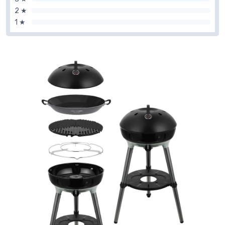
2 ★
1 ★