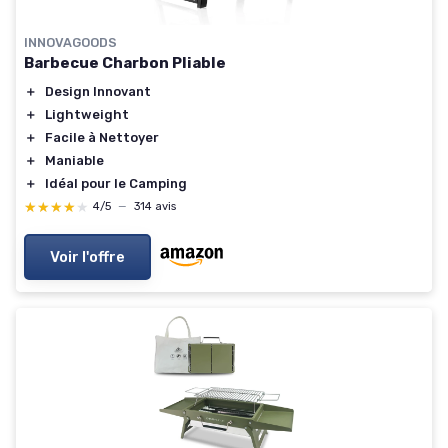
INNOVAGOODS
Barbecue Charbon Pliable
＋
Design Innovant
＋
Lightweight
＋
Facile à Nettoyer
＋
Maniable
＋
Idéal pour le Camping
★★★★★
★★★★★
4/5
—
314 avis
Voir l'offre