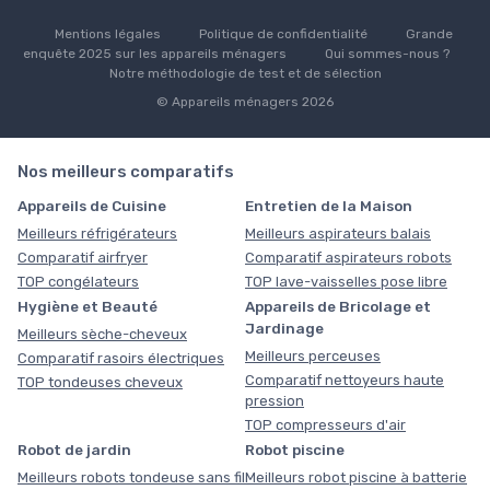
Mentions légales
Politique de confidentialité
Grande
enquête 2025 sur les appareils ménagers
Qui sommes-nous ?
Notre méthodologie de test et de sélection
© Appareils ménagers 2026
Nos meilleurs comparatifs
Appareils de Cuisine
Entretien de la Maison
Meilleurs réfrigérateurs
Meilleurs aspirateurs balais
Comparatif airfryer
Comparatif aspirateurs robots
TOP congélateurs
TOP lave-vaisselles pose libre
Hygiène et Beauté
Appareils de Bricolage et
Jardinage
Meilleurs sèche-cheveux
Meilleurs perceuses
Comparatif rasoirs électriques
Comparatif nettoyeurs haute
TOP tondeuses cheveux
pression
TOP compresseurs d'air
Robot de jardin
Robot piscine
Meilleurs robots tondeuse sans fil
Meilleurs robot piscine à batterie