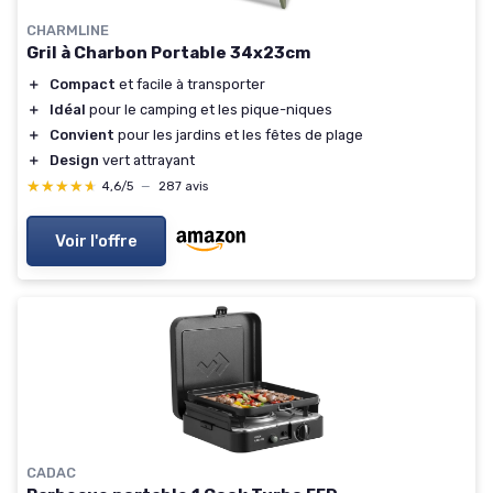
CHARMLINE
Gril à Charbon Portable 34x23cm
＋
Compact
et facile à transporter
＋
Idéal
pour le camping et les pique-niques
＋
Convient
pour les jardins et les fêtes de plage
＋
Design
vert attrayant
★★★★★
★★★★★
4,6/5
—
287 avis
Voir l'offre
CADAC