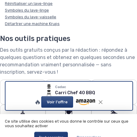
Réinitialiser un lave-linge
Symboles du lave-linge
Symboles du lave-vaisselle
Détartrer une machine Krups
Nos outils pratiques
Des outils gratuits conçus par la rédaction : répondez à
quelques questions et obtenez en quelques secondes une
recommandation vraiment personnalisée — sans
inscription, servez-vous !
❄️
🧺
🌱
Cadac
Carri Chef 40 BBQ
Puissance de
Capacité de lave-
Robot tondeuse : le
climatiseur
linge
calculateur
🔥
Voir l'offre
🧹
🍽️
🏊
Quel aspirateur
Configurateur lave-
Quel robot piscine ?
Ce site utilise des cookies et vous donne le contrôle sur ceux que
choisir ?
vaisselle
vous souhaitez activer