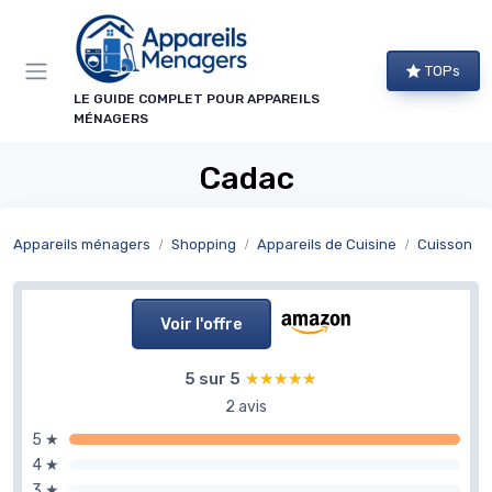
Panneau de gestion des cookies
TOPs
LE GUIDE COMPLET POUR APPAREILS
MÉNAGERS
Cadac
Appareils ménagers
Shopping
Appareils de Cuisine
Cuisson
Voir l'offre
5 sur 5
★★★★★
★★★★★
2 avis
5 ★
4 ★
3 ★