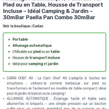
Pied ou en Table, Housse de Transport
Incluse – Idéal Camping & Jardin –
30mBar Paella Pan Combo 30mBar
Voir la boutique :
Cadac
＋
Portable
＋
Allumage automatique
＋
Utilisable sur
pied
ou en
table
＋
Housse de
transport incluse
＋
Idéal pour
camping
et
jardin
CARRI CHEF 40 : Le Carri Chef 40 s'adapte à toutes les
situations : utilisez-le comme barbecue sur pied ou
transformez-le facilement en modèle de table compact, idéal
pour le jardin, le balcon ou le camping !
ALLUMAGE AUTOMATIQUE : Éclairage facile et fiable sans
allumettes ni briquets – une simple pression sur un bouton
suffit pour un confort immédiat lors de la cuisson ou du