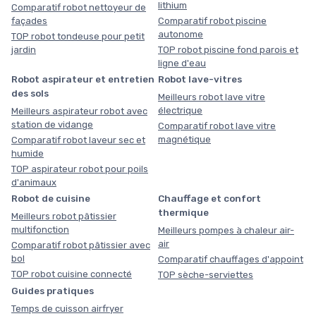
lithium
Comparatif robot nettoyeur de
façades
Comparatif robot piscine
autonome
TOP robot tondeuse pour petit
jardin
TOP robot piscine fond parois et
ligne d'eau
Robot aspirateur et entretien
Robot lave-vitres
des sols
Meilleurs robot lave vitre
électrique
Meilleurs aspirateur robot avec
station de vidange
Comparatif robot lave vitre
magnétique
Comparatif robot laveur sec et
humide
TOP aspirateur robot pour poils
d'animaux
Robot de cuisine
Chauffage et confort
thermique
Meilleurs robot pâtissier
multifonction
Meilleurs pompes à chaleur air-
air
Comparatif robot pâtissier avec
bol
Comparatif chauffages d'appoint
TOP robot cuisine connecté
TOP sèche-serviettes
Guides pratiques
Temps de cuisson airfryer