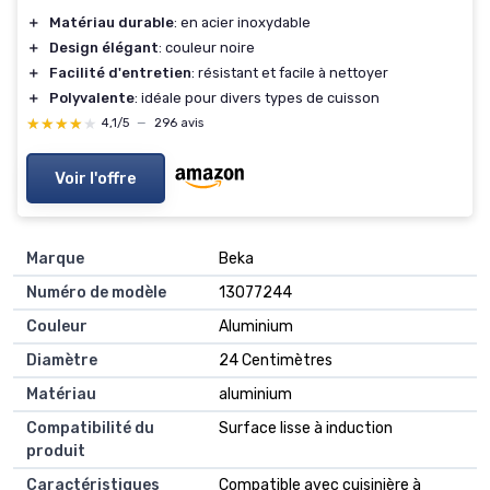
＋
Matériau durable
: en acier inoxydable
＋
Design élégant
: couleur noire
＋
Facilité d'entretien
: résistant et facile à nettoyer
＋
Polyvalente
: idéale pour divers types de cuisson
★★★★★
★★★★★
4,1/5
—
296 avis
Voir l'offre
Marque
‎Beka
Numéro de modèle
‎13077244
Couleur
‎Aluminium
Diamètre
‎24 Centimètres
Matériau
‎aluminium
Compatibilité du
‎Surface lisse à induction
produit
Caractéristiques
‎Compatible avec cuisinière à