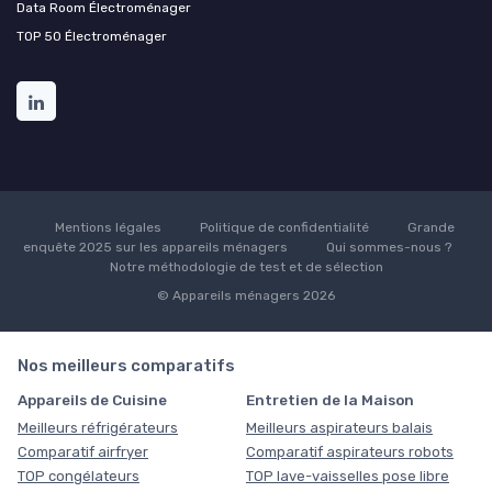
Data Room Électroménager
TOP 50 Électroménager
Mentions légales
Politique de confidentialité
Grande
enquête 2025 sur les appareils ménagers
Qui sommes-nous ?
Notre méthodologie de test et de sélection
© Appareils ménagers 2026
Nos meilleurs comparatifs
Appareils de Cuisine
Entretien de la Maison
Meilleurs réfrigérateurs
Meilleurs aspirateurs balais
Comparatif airfryer
Comparatif aspirateurs robots
TOP congélateurs
TOP lave-vaisselles pose libre