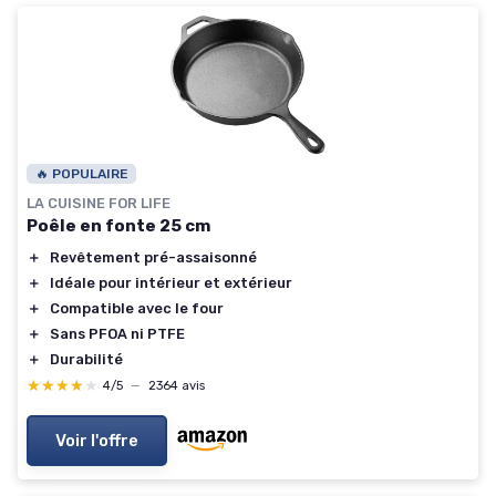
🔥 POPULAIRE
LA CUISINE FOR LIFE
Poêle en fonte 25 cm
＋
Revêtement pré-assaisonné
＋
Idéale pour intérieur et extérieur
＋
Compatible avec le four
＋
Sans PFOA ni PTFE
＋
Durabilité
★★★★★
★★★★★
4/5
—
2364 avis
Voir l'offre