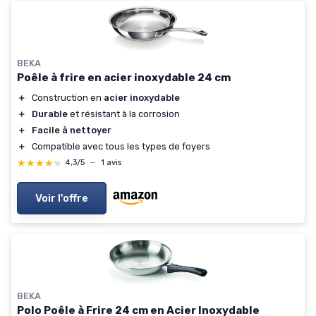
BEKA
Poêle à frire en acier inoxydable 24 cm
＋
Construction en
acier inoxydable
＋
Durable
et résistant à la corrosion
＋
Facile à nettoyer
＋
Compatible avec tous les types de foyers
★★★★★
★★★★★
4,3/5
—
1 avis
Voir l'offre
BEKA
Polo Poêle à Frire 24 cm en Acier Inoxydable