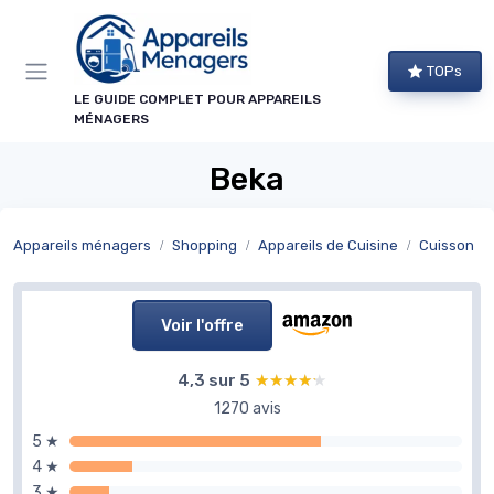
Panneau de gestion des cookies
TOPs
LE GUIDE COMPLET POUR APPAREILS
MÉNAGERS
Beka
Appareils ménagers
Shopping
Appareils de Cuisine
Cuisson
Voir l'offre
4,3 sur 5
★★★★★
★★★★★
1270 avis
5 ★
4 ★
3 ★