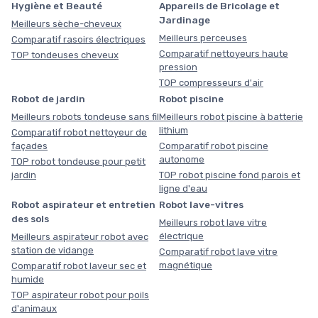
Hygiène et Beauté
Appareils de Bricolage et
Jardinage
Meilleurs sèche-cheveux
Meilleurs perceuses
Comparatif rasoirs électriques
Comparatif nettoyeurs haute
TOP tondeuses cheveux
pression
TOP compresseurs d'air
Robot de jardin
Robot piscine
Meilleurs robots tondeuse sans fil
Meilleurs robot piscine à batterie
lithium
Comparatif robot nettoyeur de
façades
Comparatif robot piscine
autonome
TOP robot tondeuse pour petit
jardin
TOP robot piscine fond parois et
ligne d'eau
Robot aspirateur et entretien
Robot lave-vitres
des sols
Meilleurs robot lave vitre
électrique
Meilleurs aspirateur robot avec
station de vidange
Comparatif robot lave vitre
magnétique
Comparatif robot laveur sec et
humide
TOP aspirateur robot pour poils
d'animaux