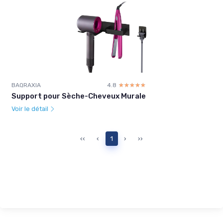
BAQRAXIA
4.8
☆☆☆☆☆
★★★★★
Support pour Sèche-Cheveux Murale
Voir le détail
‹‹
‹
1
›
››