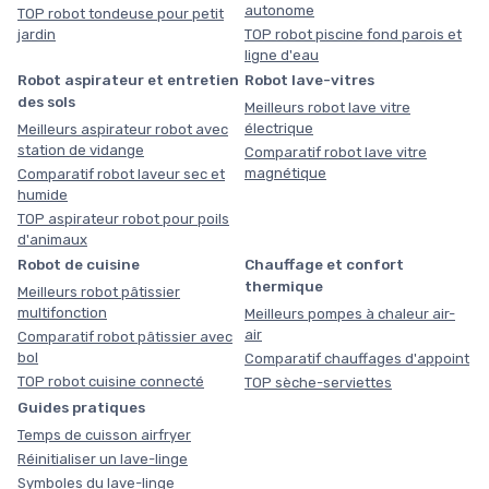
autonome
TOP robot tondeuse pour petit
jardin
TOP robot piscine fond parois et
ligne d'eau
Robot aspirateur et entretien
Robot lave-vitres
des sols
Meilleurs robot lave vitre
électrique
Meilleurs aspirateur robot avec
station de vidange
Comparatif robot lave vitre
magnétique
Comparatif robot laveur sec et
humide
TOP aspirateur robot pour poils
d'animaux
Robot de cuisine
Chauffage et confort
thermique
Meilleurs robot pâtissier
multifonction
Meilleurs pompes à chaleur air-
air
Comparatif robot pâtissier avec
bol
Comparatif chauffages d'appoint
TOP robot cuisine connecté
TOP sèche-serviettes
Guides pratiques
Temps de cuisson airfryer
Réinitialiser un lave-linge
Symboles du lave-linge