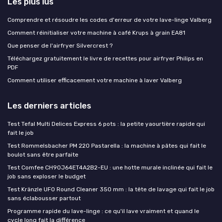
Les plus lus
Comprendre et résoudre les codes d'erreur de votre lave-linge Valberg
Comment réinitialiser votre machine à café Krups à grain EA81
Que penser de l'airfryer Silvercrest ?
Téléchargez gratuitement le livre de recettes pour airfryer Philips en
PDF
Comment utiliser efficacement votre machine à laver Valberg
Les derniers articles
Test Tefal Multi Delices Express 6 pots : la petite yaourtière rapide qui
fait le job
Test Rommelsbacher PM 220 Pastarella : la machine à pâtes qui fait le
boulot sans être parfaite
Test Comfee CH90J64ET4A2B2-EU : une hotte murale inclinée qui fait le
job sans exploser le budget
Test Kränzle UFO Round Cleaner 350 mm : la tête de lavage qui fait le job
sans éclabousser partout
Programme rapide du lave-linge : ce qu'il lave vraiment et quand le
cycle long fait la différence