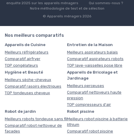
enquête 2025 sur les appareils ménagers
Qui sommes-nous ?
Notre méthodologie de test et de sélection
© Appareils ménagers 2026
Nos meilleurs comparatifs
Appareils de Cuisine
Entretien de la Maison
Meilleurs réfrigérateurs
Meilleurs aspirateurs balais
Comparatif airfryer
Comparatif aspirateurs robots
TOP congélateurs
TOP lave-vaisselles pose libre
Hygiène et Beauté
Appareils de Bricolage et
Jardinage
Meilleurs sèche-cheveux
Meilleurs perceuses
Comparatif rasoirs électriques
Comparatif nettoyeurs haute
TOP tondeuses cheveux
pression
TOP compresseurs d'air
Robot de jardin
Robot piscine
Meilleurs robots tondeuse sans fil
Meilleurs robot piscine à batterie
lithium
Comparatif robot nettoyeur de
façades
Comparatif robot piscine