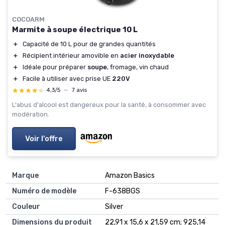
COCOARM
Marmite à soupe électrique 10 L
＋
Capacité de 10 L pour de grandes quantités
＋
Récipient intérieur amovible en
acier inoxydable
＋
Idéale pour préparer
soupe
, fromage, vin chaud
＋
Facile à utiliser avec prise UE
220V
★★★★★
★★★★★
4,3/5
—
7 avis
L'abus d'alcool est dangereux pour la santé, à consommer avec
modération.
Voir l'offre
Marque
‎Amazon Basics
Numéro de modèle
‎F-638BGS
Couleur
‎Silver
Dimensions du produit
‎22,91 x 15,6 x 21,59 cm; 925,14