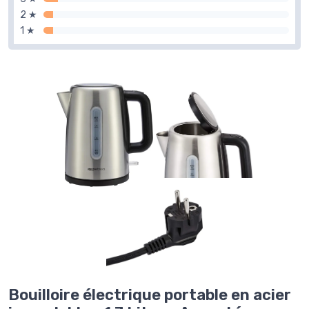
2 ★
1 ★
Bouilloire électrique portable en acier