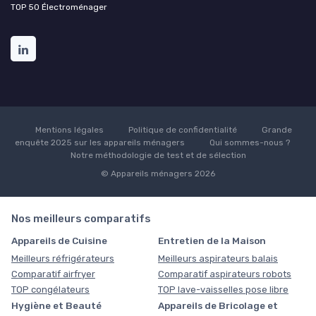
TOP 50 Électroménager
Mentions légales
Politique de confidentialité
Grande
enquête 2025 sur les appareils ménagers
Qui sommes-nous ?
Notre méthodologie de test et de sélection
© Appareils ménagers 2026
Nos meilleurs comparatifs
Appareils de Cuisine
Entretien de la Maison
Meilleurs réfrigérateurs
Meilleurs aspirateurs balais
Comparatif airfryer
Comparatif aspirateurs robots
TOP congélateurs
TOP lave-vaisselles pose libre
Hygiène et Beauté
Appareils de Bricolage et