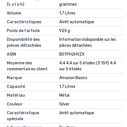
(L x l x h)
grammes
Volume
‎1,7 Litres
Caractéristiques
‎Arrêt automatique
Poids de l'article
‎925 g
Disponibilité des
‎Information indisponible sur les
pièces détachées
pièces détachées
ASIN
B07PH2HVZX
Moyenne des
4,4 4,4 sur 5 étoiles (3 159) 4,4
commentaires client
sur 5 étoiles
Marque
Amazon Basics
Capacité
1,7 Litres
Matériau
Métal
Couleur
Silver
Caractéristique
Arrêt automatique
spéciale