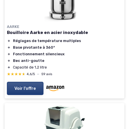
AARKE
Bouilloire Aarke en acier inoxydable
＋
Réglages de température multiples
＋
Base pivotante à 360°
＋
Fonctionnement silencieux
＋
Bec anti-goutte
＋
Capacité de 1,2 litre
★★★★★
★★★★★
4,6/5
—
59 avis
Voir l'offre