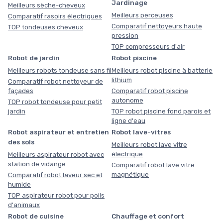
Jardinage
Meilleurs sèche-cheveux
Meilleurs perceuses
Comparatif rasoirs électriques
Comparatif nettoyeurs haute
TOP tondeuses cheveux
pression
TOP compresseurs d'air
Robot de jardin
Robot piscine
Meilleurs robots tondeuse sans fil
Meilleurs robot piscine à batterie
lithium
Comparatif robot nettoyeur de
façades
Comparatif robot piscine
autonome
TOP robot tondeuse pour petit
jardin
TOP robot piscine fond parois et
ligne d'eau
Robot aspirateur et entretien
Robot lave-vitres
des sols
Meilleurs robot lave vitre
électrique
Meilleurs aspirateur robot avec
station de vidange
Comparatif robot lave vitre
magnétique
Comparatif robot laveur sec et
humide
TOP aspirateur robot pour poils
d'animaux
Robot de cuisine
Chauffage et confort