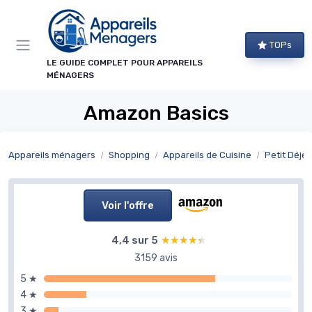
Panneau de gestion des cookies
TOPs
LE GUIDE COMPLET POUR APPAREILS
MÉNAGERS
Amazon Basics
Appareils ménagers
Shopping
Appareils de Cuisine
Petit Déje
Voir l'offre
4,4 sur 5
★★★★★
★★★★★
3159 avis
5 ★
4 ★
3 ★