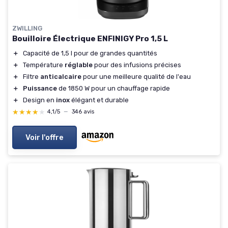
ZWILLING
Bouilloire Électrique ENFINIGY Pro 1,5 L
＋
Capacité de 1,5 l pour de grandes quantités
＋
Température
réglable
pour des infusions précises
＋
Filtre
anticalcaire
pour une meilleure qualité de l'eau
＋
Puissance
de 1850 W pour un chauffage rapide
＋
Design en
inox
élégant et durable
★★★★★
★★★★★
4,1/5
—
346 avis
Voir l'offre