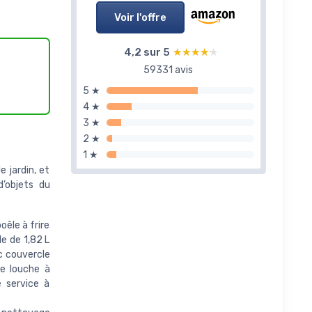
Voir l'offre
4,2 sur 5
★★★★★
★★★★★
59331 avis
5 ★
4 ★
3 ★
2 ★
1 ★
 jardin, et
d’objets du
oêle à frire
le de 1,82 L
c couvercle
e louche à
e service à