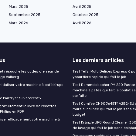
Mars 2025
Avril 2025
Septembre 2025
Octobre 2025
Mars 2026
Avril 2026
lus
Les derniers articles
t résoudre les codes d'erreur de
Test Tefal Multi Delices Express 6 pot
nge Valberg
yaourtière rapide qui fait le job
itialiser votre machine à café Krups
Test Rommelsbacher PM 220 Pastarel
machine à pâtes qui fait le boulot s
parfaite
 l'airfryer Silvercrest ?
Test Comfee CH90J64ET4A2B2-EU : 
ratuitement le livre de recettes
murale inclinée qui fait le job sans e
 Philips en PDF
budget
iser efficacement votre machine à
Test Kränzle UFO Round Cleaner 350
de lavage qui fait le job sans éclab
Programme rapide du lave-linge : ce 