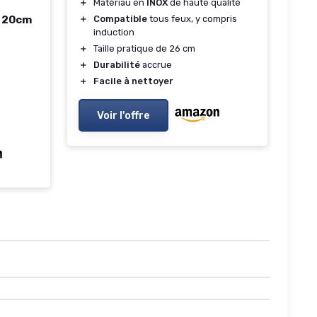
＋
Matériau en
INOX
de haute qualité
e 20cm
＋
Compatible
tous feux, y compris
induction
＋
Taille pratique de 26 cm
＋
Durabilité
accrue
＋
Facile à nettoyer
Voir l'offre