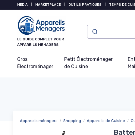
Panneau de gestion des cookies
MÉDIA
|
MARKETPLACE
|
OUTILS PRATIQUES
|
TEMPS DE CUI
LE GUIDE COMPLET POUR
APPAREILS MÉNAGERS
Gros
Petit Électroménager
Ent
Électroménager
de Cuisine
Ma
Appareils ménagers
Shopping
Appareils de Cuisine
C
Batter