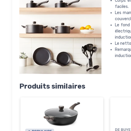
Corps e
faciles.
Les manc
couvercl
Le fond 
électri
inductio
Le nett
Remarqu
inductio
Produits similaires
DE BUY