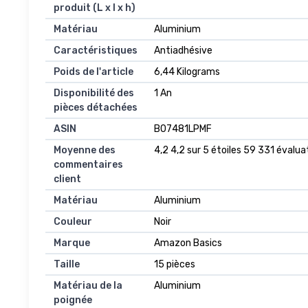
produit (L x l x h)
Matériau
‎Aluminium
Caractéristiques
‎Antiadhésive
Poids de l'article
‎6,44 Kilograms
Disponibilité des
‎1 An
pièces détachées
ASIN
B07481LPMF
Moyenne des
4,2 4,2 sur 5 étoiles 59 331 évaluat
commentaires
client
Matériau
Aluminium
Couleur
Noir
Marque
Amazon Basics
Taille
15 pièces
Matériau de la
Aluminium
poignée