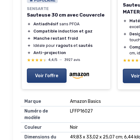
🔥 POPULAIRE
Sauteu
SENSARTE
MATERA
Sauteuse 30 cm avec Couvercle
＋
Maté
＋
Antiadhésif
sans PFOA
excel
＋
Compatible induction et gaz
＋
Desi
＋
Manche restant froid
touch
＋
Idéale pour
ragouts
et
sautés
＋
Comp
＋
Anti-projection
cm, i
★★★★★
★★★★★
★★★★
★★★★
4,4/5
—
3927 avis
Voir l'offre
Voir
Marque
‎Amazon Basics
Numéro de
‎LFFP16027
modèle
Couleur
‎Noir
Dimensions du
‎49,83 x 33,02 x 25,07 cm; 6,44 k