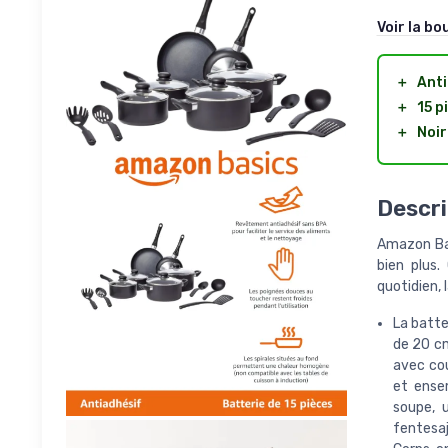
Voir la bo
＋
Anti
＋
15 p
＋
Noir
Descri
Amazon Bas
bien plus.
quotidien, 
La batte
de 20 cm
avec cou
et ense
soupe, u
fentesaj