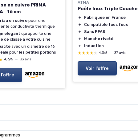
ATMA
se en cuivre PRIMA
Poêle Inox Triple Couch
 - 16 cm
＋
Fabriquée en France
riau en cuivre
pour une
＋
Compatible tous feux
lente conductivité thermique
＋
Sans PFAS
gn élégant
qui apporte une
＋
Manche riveté
e de classe à votre cuisine
＋
Induction
acte
avec un diamètre de 16
déale pour les petites portions
★★★★★
★★★★★
4,3/5
—
37 avis
★
★
4,6/5
—
33 avis
Voir l'offre
 l'offre
ilogrammes