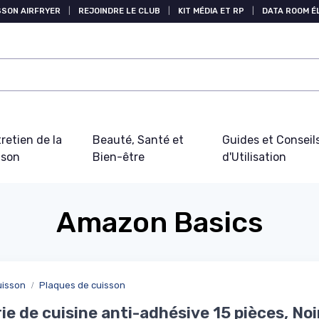
SSON AIRFRYER
|
REJOINDRE LE CLUB
|
KIT MÉDIA ET RP
|
DATA ROOM 
retien de la
Beauté, Santé et
Guides et Conseil
ison
Bien-être
d'Utilisation
Amazon Basics
uisson
Plaques de cuisson
ie de cuisine anti-adhésive 15 pièces, Noi