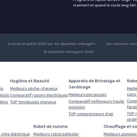
vraiment et quand le cycle long fait 
Grande enquête 2025 sur les appareils ménagers
Qui sommes-nous
© Appareils ménagers 2026
Hygiène et Beauté
Appareils de Bricolage et
Robo
Jardinage
is
Meilleurs sèche-cheveux
Meill
sans f
Meilleurs perceuses
obots
Comparatif rasoirs électriques
Comp
Comparatif nettoyeurs haute
libre
TOP tondeuses cheveux
faça
pression
TOP r
TOP compresseurs d'air
jardi
Robot de cuisine
Chauffage et c
 vitre électrique
Meilleurs robot pâtissier
Meilleurs pompes 