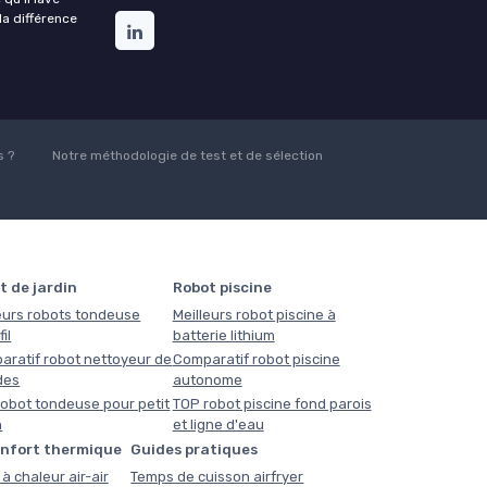
la différence
 ?
Notre méthodologie de test et de sélection
t de jardin
Robot piscine
eurs robots tondeuse
Meilleurs robot piscine à
il
batterie lithium
aratif robot nettoyeur de
Comparatif robot piscine
des
autonome
obot tondeuse pour petit
TOP robot piscine fond parois
n
et ligne d'eau
onfort thermique
Guides pratiques
à chaleur air-air
Temps de cuisson airfryer