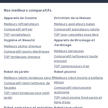
Nos meilleurs comparatifs
Appareils de Cuisine
Entretien de la Maison
Meilleurs réfrigérateurs
Meilleurs aspirateurs balais
Comparatif airfryer
Comparatif aspirateurs robots
TOP congélateurs
TOP lave-vaisselles pose libre
Hygiène et Beauté
Appareils de Bricolage et
Jardinage
Meilleurs sèche-cheveux
Meilleurs perceuses
Comparatif rasoirs électriques
Comparatif nettoyeurs haute
TOP tondeuses cheveux
pression
TOP compresseurs d'air
Robot de jardin
Robot piscine
Meilleurs robots tondeuse sans fil
Meilleurs robot piscine à batterie
lithium
Comparatif robot nettoyeur de
façades
Comparatif robot piscine
autonome
TOP robot tondeuse pour petit
jardin
TOP robot piscine fond parois et
ligne d'eau
Robot aspirateur et entretien
Robot lave-vitres