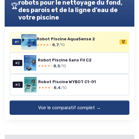
robots pour le nettoyage du fond,
🏆
des parois et de la ligne d’eau de
votre piscine
Robot Piscine AquaSense 2
#1
🏆
8.7
/10
★★★★★
★★★★★
Robot Piscine Sans Fil C2
#2
8.5
/10
★★★★★
★★★★★
Robot Piscine WYBOT C1-01
#3
8.4
/10
★★★★★
★★★★★
Voir le comparatif complet →
Catégories