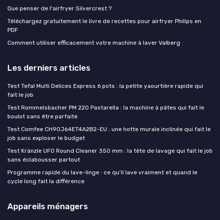
Que penser de l'airfryer Silvercrest ?
Téléchargez gratuitement le livre de recettes pour airfryer Philips en
PDF
Comment utiliser efficacement votre machine à laver Valberg
Les derniers articles
Test Tefal Multi Delices Express 6 pots : la petite yaourtière rapide qui
fait le job
Test Rommelsbacher PM 220 Pastarella : la machine à pâtes qui fait le
boulot sans être parfaite
Test Comfee CH90J64ET4A2B2-EU : une hotte murale inclinée qui fait le
job sans exploser le budget
Test Kränzle UFO Round Cleaner 350 mm : la tête de lavage qui fait le job
sans éclabousser partout
Programme rapide du lave-linge : ce qu'il lave vraiment et quand le
cycle long fait la différence
Appareils ménagers