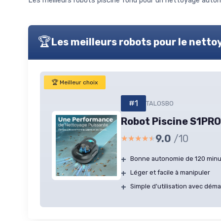
Les meilleurs robots piscine fond pour un nettoyage automat
🏆
Les meilleurs robots pour le nett
🏆 Meilleur choix
#1
TALOSBO
Robot Piscine S1PRO
9.0
/10
★★★★★
★★★★★
+
Bonne autonomie de 120 min
+
Léger et facile à manipuler
+
Simple d'utilisation avec dém