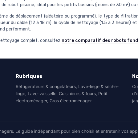
 de robot piscine, idéal pour les petits bassins (moins de 30 m²) ou
tème de déplacement (aléatoire ou programmé), le type de filtratio
eur du câble (12 à 18 m), le cycle de nettoyage (1,5 à 3 heures) et l
ond performant.
 nettoyage complet, consultez
notre comparatif des robots fond
Rubriques
No
Réfrigérateurs & congélateurs, Lave-linge & sèche-
Co
linge, Lave-vaisselle, Cuisinières & fours, Petit
d'
électroménager, Gros électroménager.
jar
agers. Le guide indépendant pour bien choisir et entretenir vos app