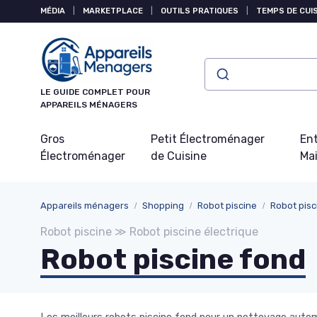
Panneau de gestion des cookies
MÉDIA
|
MARKETPLACE
|
OUTILS PRATIQUES
|
TEMPS DE CUI
LE GUIDE COMPLET POUR
APPAREILS MÉNAGERS
Gros
Petit Électroménager
Ent
Électroménager
de Cuisine
Ma
Appareils ménagers
Shopping
Robot piscine
Robot pisc
Robot piscine ≫ Robot piscine électrique
Robot piscine fond