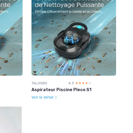
TALOSBO
4.3
☆☆☆☆☆
★★★★★
Aspirateur Piscine Pleco S1
Voir le détail