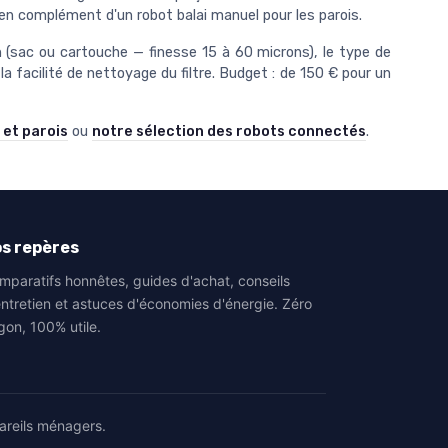
 en complément d'un robot balai manuel pour les parois.
n (sac ou cartouche — finesse 15 à 60 microns), le type de
a facilité de nettoyage du filtre. Budget : de 150 € pour un
 et parois
ou
notre sélection des robots connectés
.
s repères
mparatifs honnêtes, guides d'achat, conseils
entretien et astuces d'économies d'énergie. Zéro
gon, 100% utile.
areils ménagers.