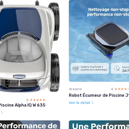
dreame
4
☆☆☆☆
★★★★
Robot Écumeur de Piscine J
5
☆☆☆☆☆
★★★★★
Voir le détail
iscine Alpha IQ W 635
l