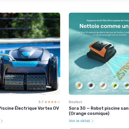
3.7
☆☆☆☆☆
★★★★★
Beatbot
iscine Électrique Vortex OV
Sora 30 — Robot piscine sans
(Orange cosmique)
l
Voir le détail