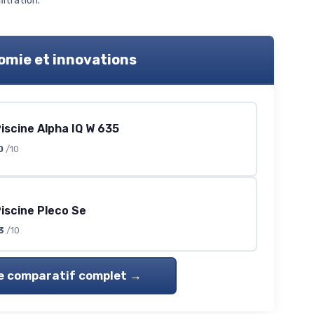
ltration.
nomie et innovations
iscine Alpha IQ W 635
0
/10
iscine Pleco Se
3
/10
le comparatif complet →