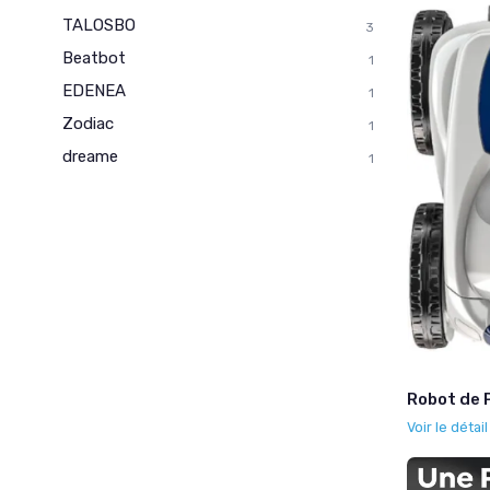
TALOSBO
3
Beatbot
1
EDENEA
1
Zodiac
1
dreame
1
Robot de P
Voir le détai