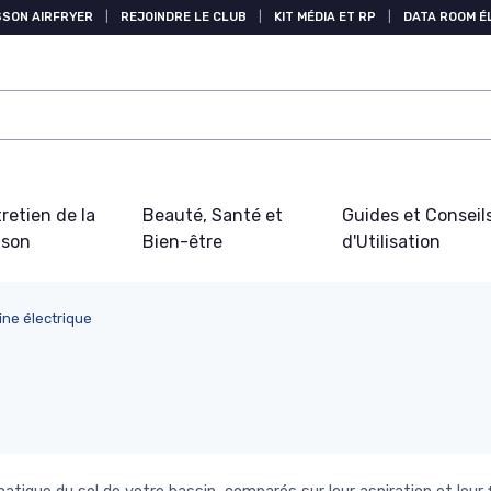
SSON AIRFRYER
|
REJOINDRE LE CLUB
|
KIT MÉDIA ET RP
|
DATA ROOM 
retien de la
Beauté, Santé et
Guides et Conseil
ison
Bien-être
d'Utilisation
ine électrique