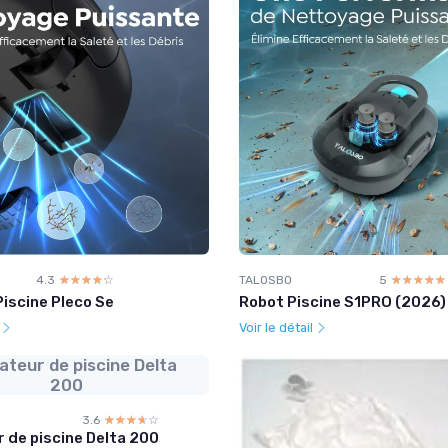
4.3
☆☆☆☆☆
★★★★★
TALOSBO
5
☆☆☆☆☆
★★★★★
iscine Pleco Se
Robot Piscine S1PRO (2026)
l
Voir le détail
ateur de piscine Delta
200
3.6
☆☆☆☆☆
★★★★★
 de piscine Delta 200