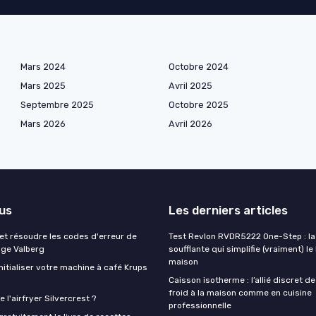
Mars 2024
Octobre 2024
Mars 2025
Avril 2025
Septembre 2025
Octobre 2025
Mars 2026
Avril 2026
lus
Les derniers articles
t résoudre les codes d'erreur de
Test Revlon RVDR5222 One-Step : la
nge Valberg
soufflante qui simplifie (vraiment) le
maison
itialiser votre machine à café Krups
Caisson isotherme : l’allié discret de
froid à la maison comme en cuisine
 l'airfryer Silvercrest ?
professionnelle