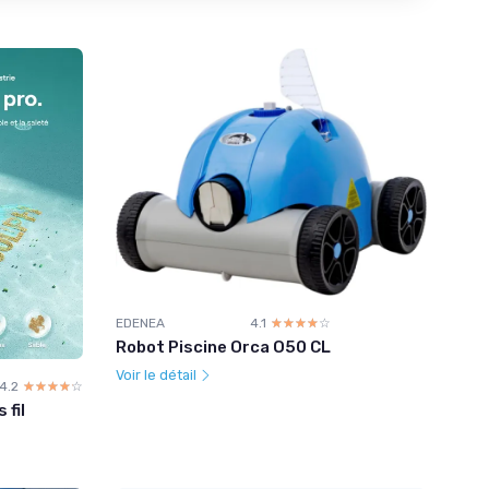
EDENEA
4.1
☆☆☆☆☆
★★★★★
Robot Piscine Orca O50 CL
Voir le détail
4.2
☆☆☆☆☆
★★★★★
 fil