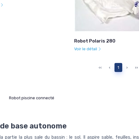
l
Robot Polaris 280
Voir le détail
‹‹
‹
1
›
››
Robot piscine connecté
e de base autonome
partie la plus sale du bassin : le sol. Il aspire sable, feuilles,