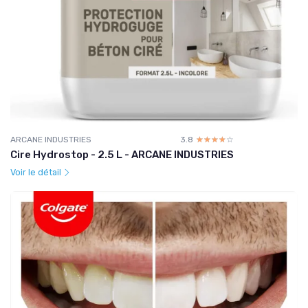
ARCANE INDUSTRIES
3.8
☆☆☆☆☆
★★★★★
Cire Hydrostop - 2.5 L - ARCANE INDUSTRIES
Voir le détail