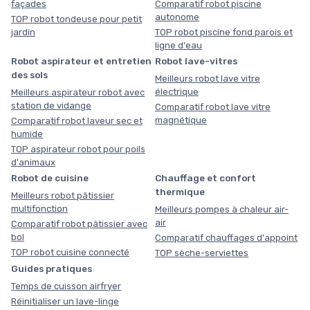
façades
Comparatif robot piscine
autonome
TOP robot tondeuse pour petit
jardin
TOP robot piscine fond parois et
ligne d'eau
Robot aspirateur et entretien
Robot lave-vitres
des sols
Meilleurs robot lave vitre
électrique
Meilleurs aspirateur robot avec
station de vidange
Comparatif robot lave vitre
magnétique
Comparatif robot laveur sec et
humide
TOP aspirateur robot pour poils
d'animaux
Robot de cuisine
Chauffage et confort
thermique
Meilleurs robot pâtissier
multifonction
Meilleurs pompes à chaleur air-
air
Comparatif robot pâtissier avec
bol
Comparatif chauffages d'appoint
TOP robot cuisine connecté
TOP sèche-serviettes
Guides pratiques
Temps de cuisson airfryer
Réinitialiser un lave-linge