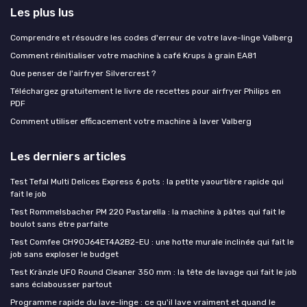
Les plus lus
Comprendre et résoudre les codes d'erreur de votre lave-linge Valberg
Comment réinitialiser votre machine à café Krups à grain EA81
Que penser de l'airfryer Silvercrest ?
Téléchargez gratuitement le livre de recettes pour airfryer Philips en
PDF
Comment utiliser efficacement votre machine à laver Valberg
Les derniers articles
Test Tefal Multi Delices Express 6 pots : la petite yaourtière rapide qui
fait le job
Test Rommelsbacher PM 220 Pastarella : la machine à pâtes qui fait le
boulot sans être parfaite
Test Comfee CH90J64ET4A2B2-EU : une hotte murale inclinée qui fait le
job sans exploser le budget
Test Kränzle UFO Round Cleaner 350 mm : la tête de lavage qui fait le job
sans éclabousser partout
Programme rapide du lave-linge : ce qu'il lave vraiment et quand le