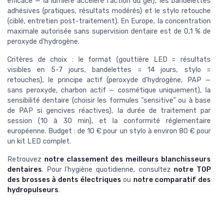
efficace — la lumière accélère l'action du gel), les bandelettes
adhésives (pratiques, résultats modérés) et le stylo retouche
(ciblé, entretien post-traitement). En Europe, la concentration
maximale autorisée sans supervision dentaire est de 0,1 % de
peroxyde d'hydrogène.
Critères de choix : le format (gouttière LED = résultats
visibles en 5-7 jours, bandelettes = 14 jours, stylo =
retouches), le principe actif (peroxyde d'hydrogène, PAP —
sans peroxyde, charbon actif — cosmétique uniquement), la
sensibilité dentaire (choisir les formules "sensitive" ou à base
de PAP si gencives réactives), la durée de traitement par
session (10 à 30 min), et la conformité réglementaire
européenne. Budget : de 10 € pour un stylo à environ 80 € pour
un kit LED complet.
Retrouvez
notre classement des meilleurs blanchisseurs
dentaires
. Pour l'hygiène quotidienne, consultez
notre TOP
des brosses à dents électriques
ou
notre comparatif des
hydropulseurs
.