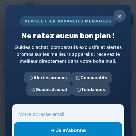
Panneau de gestion des cookies
×
TOPs
NEWSLETTER APPAREILS MÉNAGERS
LE GUIDE COMPLET POUR APPAREILS
MÉNAGERS
Ne ratez aucun bon plan !
Guides d'achat, comparatifs exclusifs et alertes
Appareils ménagers
Shopping
Hygiène et Beauté
Soins Denta
promos sur les meilleurs appareils : recevez le
Hygiène et Beauté ≫ Soins Dentaires
meilleur directement dans votre boîte mail.
Blanchisseurs dentaires
Alertes promos
Comparatifs
Guides d'achat
Tendances
Les meilleurs kits de blanchiment dentaire à domicile
(gouttières LED, bandelettes, stylos), testés sur leur
efficacité et leur respect de l'émail.
→ Je m'abonne