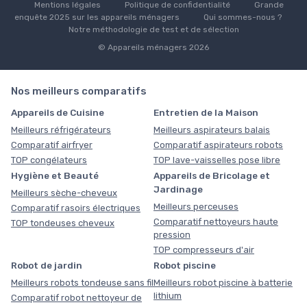
Mentions légales
Politique de confidentialité
Grande
enquête 2025 sur les appareils ménagers
Qui sommes-nous ?
Notre méthodologie de test et de sélection
© Appareils ménagers 2026
Nos meilleurs comparatifs
Appareils de Cuisine
Entretien de la Maison
Meilleurs réfrigérateurs
Meilleurs aspirateurs balais
Comparatif airfryer
Comparatif aspirateurs robots
TOP congélateurs
TOP lave-vaisselles pose libre
Hygiène et Beauté
Appareils de Bricolage et
Jardinage
Meilleurs sèche-cheveux
Meilleurs perceuses
Comparatif rasoirs électriques
Comparatif nettoyeurs haute
TOP tondeuses cheveux
pression
TOP compresseurs d'air
Robot de jardin
Robot piscine
Meilleurs robots tondeuse sans fil
Meilleurs robot piscine à batterie
lithium
Comparatif robot nettoyeur de