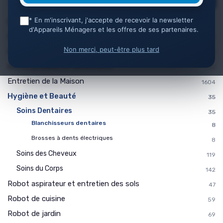
* En m'inscrivant, j'accepte de recevoir la newsletter
Catégories
d'Appareils Ménagers et les offres de ses partenaires.
Appareils de Bricolage et Jardinage
620
Non merci, peut-être plus tard
Appareils de Cuisine
2628
Autres produits et accessoires
83
Entretien de la Maison
1604
Hygiène et Beauté
35
Soins Dentaires
35
Blanchisseurs dentaires
8
Brosses à dents électriques
8
Soins des Cheveux
119
Soins du Corps
142
Robot aspirateur et entretien des sols
47
Robot de cuisine
59
Robot de jardin
69