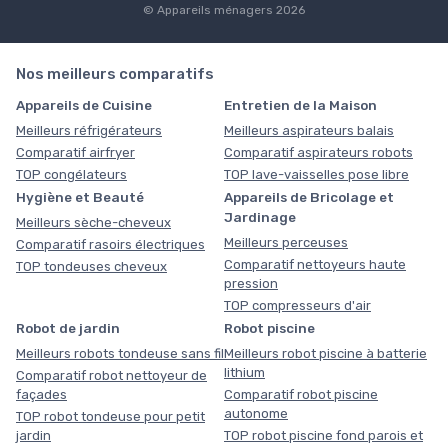
© Appareils ménagers 2026
Nos meilleurs comparatifs
Appareils de Cuisine
Entretien de la Maison
Meilleurs réfrigérateurs
Meilleurs aspirateurs balais
Comparatif airfryer
Comparatif aspirateurs robots
TOP congélateurs
TOP lave-vaisselles pose libre
Hygiène et Beauté
Appareils de Bricolage et
Jardinage
Meilleurs sèche-cheveux
Meilleurs perceuses
Comparatif rasoirs électriques
Comparatif nettoyeurs haute
TOP tondeuses cheveux
pression
TOP compresseurs d'air
Robot de jardin
Robot piscine
Meilleurs robots tondeuse sans fil
Meilleurs robot piscine à batterie
lithium
Comparatif robot nettoyeur de
façades
Comparatif robot piscine
autonome
TOP robot tondeuse pour petit
jardin
TOP robot piscine fond parois et