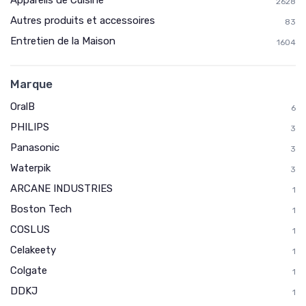
Appareils de Cuisine
2628
Autres produits et accessoires
83
* En m'inscrivant, j'accepte de recevoir la newsletter
Entretien de la Maison
d'Appareils Ménagers et les offres de ses partenaires.
1604
Non merci, peut-être plus tard
Marque
OralB
6
PHILIPS
3
Panasonic
3
Waterpik
3
ARCANE INDUSTRIES
1
Boston Tech
1
COSLUS
1
Celakeety
1
Colgate
1
DDKJ
1