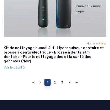
4.4
☆☆☆☆☆
★★★★★
Kit de nettoyage buccal 2-1 - Hydropulseur dentaire et
brosse à dents électrique - Brosse à dents et fil
dentaire - Pour le nettoyage des et la santé des
gencives (Noir)
Voir le détail
‹‹
‹
1
2
3
›
››