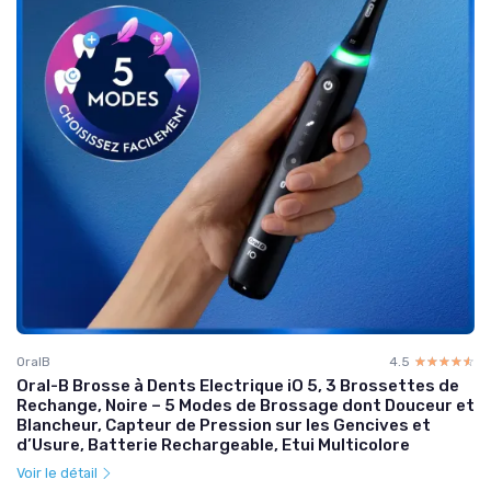
OralB
4.5
☆☆☆☆☆
★★★★★
Oral-B Brosse à Dents Electrique iO 5, 3 Brossettes de
Rechange, Noire – 5 Modes de Brossage dont Douceur et
Blancheur, Capteur de Pression sur les Gencives et
d’Usure, Batterie Rechargeable, Etui Multicolore
Voir le détail