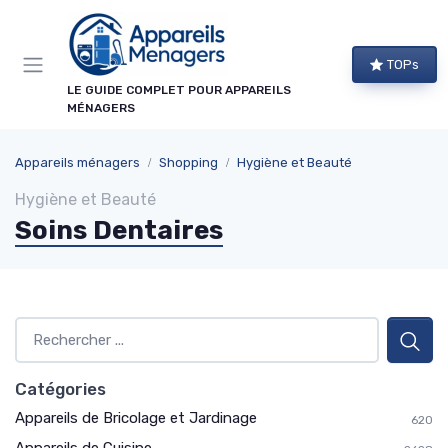
Panneau de gestion des cookies
×
TOPs
NEWSLETTER APPAREILS MÉNAGERS
LE GUIDE COMPLET POUR APPAREILS
MÉNAGERS
Ne ratez aucun bon plan !
Guides d'achat, comparatifs exclusifs et alertes
Appareils ménagers
Shopping
Hygiène et Beauté
promos sur les meilleurs appareils : recevez le
Hygiène et Beauté
meilleur directement dans votre boîte mail.
Soins Dentaires
Alertes promos
Comparatifs
Guides d'achat
Tendances
Catégories
Appareils de Bricolage et Jardinage
620
→ Je m'abonne