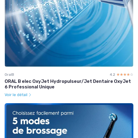
OralB
4.2
☆☆☆☆☆
★★★★★
ORAL B elec OxyJet Hydropulseur/Jet Dentaire OxyJet
6 Professional Unique
Voir le détail