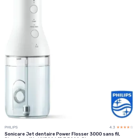
PHILIPS
4.3
☆☆☆☆☆
★★★★★
Sonicare Jet dentaire Power Flosser 3000 sans fil,