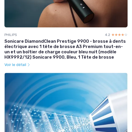
PHILIPS
4.2
☆☆☆☆☆
★★★★★
Sonicare DiamondClean Prestige 9900 - brosse à dents
électrique avec 1 tête de brosse A3 Premium tout-en-
un et un boîtier de charge couleur bleu nuit (modèle
HX9992/12) Sonicare 9900, Bleu, 1 Tête de brosse
Voir le détail