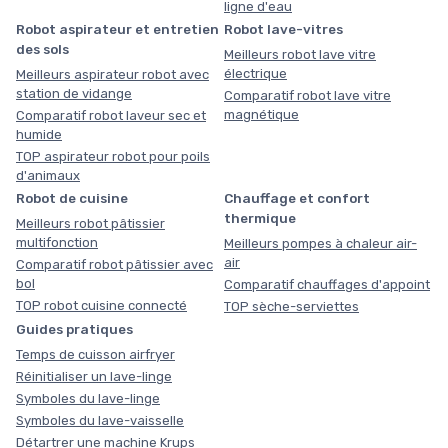
ligne d'eau
Robot aspirateur et entretien
Robot lave-vitres
des sols
Meilleurs robot lave vitre
électrique
Meilleurs aspirateur robot avec
station de vidange
Comparatif robot lave vitre
magnétique
Comparatif robot laveur sec et
humide
TOP aspirateur robot pour poils
d'animaux
Robot de cuisine
Chauffage et confort
thermique
Meilleurs robot pâtissier
multifonction
Meilleurs pompes à chaleur air-
air
Comparatif robot pâtissier avec
bol
Comparatif chauffages d'appoint
TOP robot cuisine connecté
TOP sèche-serviettes
Guides pratiques
Temps de cuisson airfryer
Réinitialiser un lave-linge
Symboles du lave-linge
Symboles du lave-vaisselle
Détartrer une machine Krups