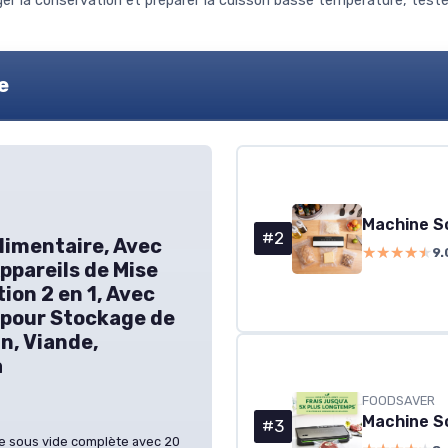
r la conservation et préparer la cuisson basse température, testées s
e
#2
limentaire, Avec
★★★★★
★★★★★
9.
ppareils de Mise
ion 2 en 1, Avec
 pour Stockage de
n, Viande,
a
FOODSAVER
Machine S
#3
ne sous vide complète avec 20