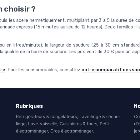
 choisir ?
uis les scelle hermétiquement, multipliant par 3 à 5 la durée de co
arinade express (15 minutes au lieu de 12 heures). Deux familles : 
ou en litres/minute), la largeur de soudure (25 à 30 cm standard),
 la qualité de la barre de soudure. Les prix vont de 30 € pour un 
ire
. Pour les consommables, consultez
notre comparatif des sac
Rubriques
No
Réfrigérateurs & congélateurs, Lave-linge & sèche-
Co
linge, Lave-vaisselle, Cuisinières & fours, Petit
d'
électroménager, Gros électroménager.
jar