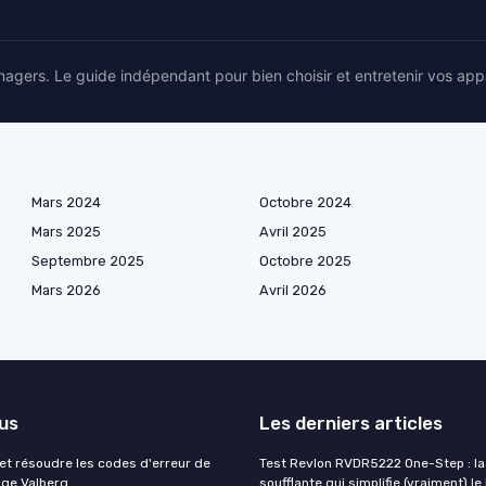
agers. Le guide indépendant pour bien choisir et entretenir vos app
Mars 2024
Octobre 2024
Mars 2025
Avril 2025
Septembre 2025
Octobre 2025
Mars 2026
Avril 2026
lus
Les derniers articles
t résoudre les codes d'erreur de
Test Revlon RVDR5222 One-Step : la
nge Valberg
soufflante qui simplifie (vraiment) le