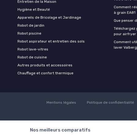
Entretien de la Maison
Comment réin
Hygiène et Beauté
à grain EA81
Appareils de Bricolage et Jardinage
Que penser de
Robot de jardin
Téléchargez g
Robot piscine
pour airfryer
Robot aspirateur et entretien des sols
Comment util
laver Valberg
Robot lave-vitres
Robot de cuisine
Autres produits et accessoires
Chauffage et confort thermique
Mentions légales
Politique de confidentialité
Nos meilleurs comparatifs