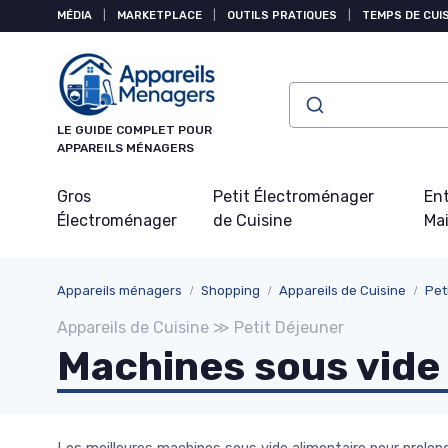
Panneau de gestion des cookies
MÉDIA
|
MARKETPLACE
|
OUTILS PRATIQUES
|
TEMPS DE CUI
LE GUIDE COMPLET POUR
APPAREILS MÉNAGERS
Gros
Petit Électroménager
Ent
Électroménager
de Cuisine
Ma
Appareils ménagers
Shopping
Appareils de Cuisine
Pet
Appareils de Cuisine ≫ Petit Déjeuner
Machines sous vide 