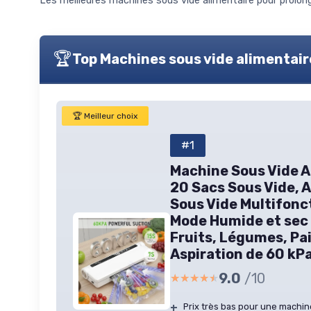
Les meilleures machines sous vide alimentaire pour prolonge
🏆
Top Machines sous vide alimentair
🏆 Meilleur choix
#1
Machine Sous Vide A
20 Sacs Sous Vide, A
Sous Vide Multifonct
Mode Humide et sec
Fruits, Légumes, Pai
Aspiration de 60 kP
9.0
/10
★★★★★
★★★★★
+
Prix très bas pour une machi