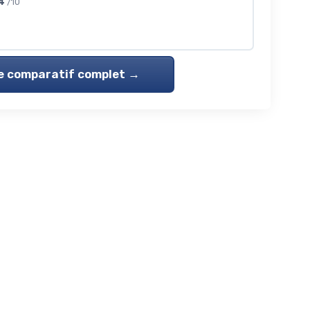
4
/10
le comparatif complet →