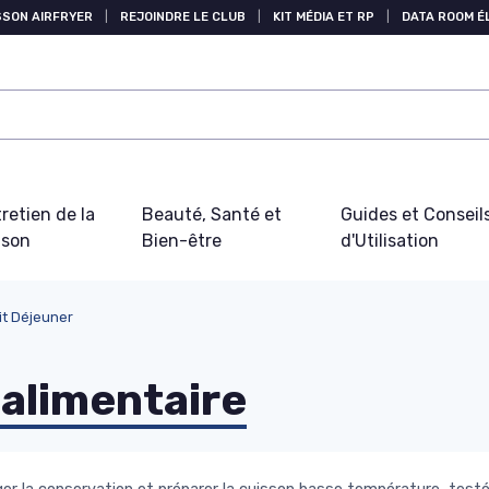
SSON AIRFRYER
|
REJOINDRE LE CLUB
|
KIT MÉDIA ET RP
|
DATA ROOM 
retien de la
Beauté, Santé et
Guides et Conseil
ison
Bien-être
d'Utilisation
it Déjeuner
alimentaire