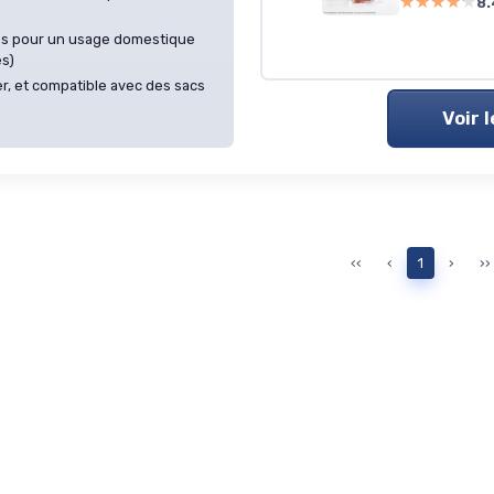
★★★★★
★★★★★
8.
ces pour un usage domestique
es)
er, et compatible avec des sacs
Voir 
‹‹
‹
1
›
››