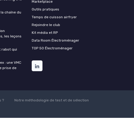
Marketplace
Outils pratiques
 la chaîne du
Temps de cuisson airfryer
Rejoindre le club
ion
Kit média et RP
s, les leçons
Data Room Électroménager
TOP 50 Électroménager
t rabot qui
lex : une VMC
de prise de
 ?
Notre méthodologie de test et de sélection