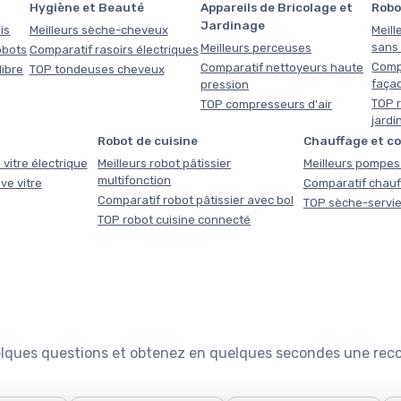
Hygiène et Beauté
Appareils de Bricolage et
Robo
Jardinage
is
Meilleurs sèche-cheveux
Meill
sans f
Meilleurs perceuses
obots
Comparatif rasoirs électriques
Comp
Comparatif nettoyeurs haute
libre
TOP tondeuses cheveux
faça
pression
TOP r
TOP compresseurs d'air
jardi
Robot de cuisine
Chauffage et c
 vitre électrique
Meilleurs robot pâtissier
Meilleurs pompes 
multifonction
ve vitre
Comparatif chauf
Comparatif robot pâtissier avec bol
TOP sèche-servie
TOP robot cuisine connecté
quelques questions et obtenez en quelques secondes une re