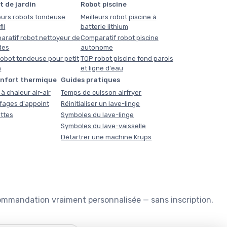
t de jardin
Robot piscine
eurs robots tondeuse
Meilleurs robot piscine à
il
batterie lithium
aratif robot nettoyeur de
Comparatif robot piscine
des
autonome
obot tondeuse pour petit
TOP robot piscine fond parois
n
et ligne d'eau
onfort thermique
Guides pratiques
à chaleur air-air
Temps de cuisson airfryer
fages d'appoint
Réinitialiser un lave-linge
ttes
Symboles du lave-linge
Symboles du lave-vaisselle
Détartrer une machine Krups
commandation vraiment personnalisée — sans inscription,