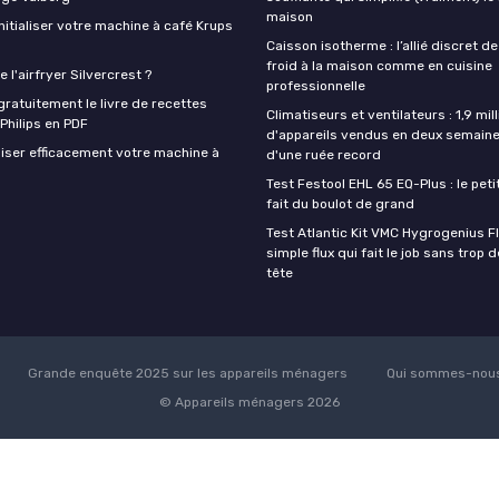
maison
itialiser votre machine à café Krups
Caisson isotherme : l’allié discret de
froid à la maison comme en cuisine
 l'airfryer Silvercrest ?
professionnelle
ratuitement le livre de recettes
Climatiseurs et ventilateurs : 1,9 mill
 Philips en PDF
d'appareils vendus en deux semaine
iser efficacement votre machine à
d'une ruée record
Test Festool EHL 65 EQ-Plus : le peti
fait du boulot de grand
Test Atlantic Kit VMC Hygrogenius F
simple flux qui fait le job sans trop 
tête
Grande enquête 2025 sur les appareils ménagers
Qui sommes-nous
© Appareils ménagers 2026