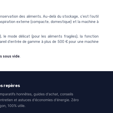
nservation des aliments. Au-delà du stockage, c'est l'outil
l'aspiration externe (compacte, domestique) et la machine à
 le mode délicat (pour les aliments fragiles), la fonction
appareil d'entrée de gamme à plus de 500 € pour une machine
s sous vide
.
s repères
mparatifs honnêtes, guides d'achat, conseils
entretien et astuces d'économies d'énergie. Zéro
gon, 100% utile.