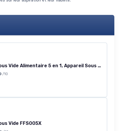
ur leur aspiration et leur fiabilité.
Machine Sous Vide Alimentaire 5 en 1, Appareil Sous Vide Alimentaire avec Mode Sec et Humide, Sacs Vide Inclus, Emballeur Sous Vide la Cuisine et la Conservation - (Black, 10 vacuum bags) Black 10 vacuum bags
0
/10
ous Vide FFS005X