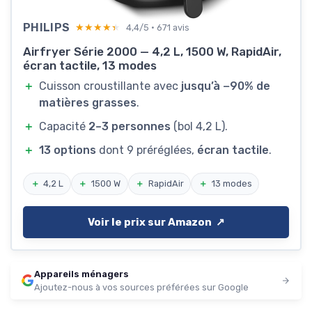
PHILIPS
★★★★★
★★★★★
4,4/5 · 671 avis
Airfryer Série 2000 — 4,2 L, 1500 W, RapidAir,
écran tactile, 13 modes
＋
Cuisson croustillante avec
jusqu’à −90% de
matières grasses
.
＋
Capacité
2–3 personnes
(bol 4,2 L).
＋
13 options
dont 9 préréglées,
écran tactile
.
＋
4,2 L
＋
1500 W
＋
RapidAir
＋
13 modes
Voir le prix sur Amazon ↗️
Appareils ménagers
Ajoutez-nous à vos sources préférées sur Google