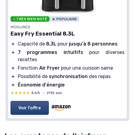
⭐ TRÈS BIEN NOTÉ
🔥 POPULAIRE
MOULINEX
Easy Fry Essential 8,3L
＋
Capacité de
8,3L
pour
jusqu'à 8 personnes
＋
7 programmes intuitifs
pour diverses
recettes
＋
Fonction
Air Fryer
pour une cuisson saine
＋
Possibilité de
synchronisation
des repas
＋
Économie d'énergie
★★★★★
★★★★★
4,6/5
—
2192 avis
Voir l'offre