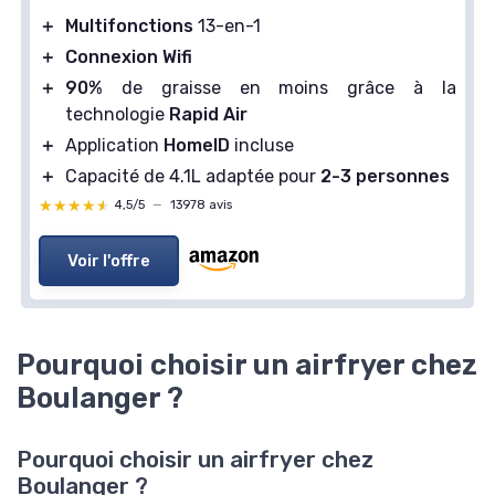
＋
Multifonctions
13-en-1
＋
Connexion Wifi
＋
90%
de graisse en moins grâce à la
technologie
Rapid Air
＋
Application
HomeID
incluse
＋
Capacité de 4.1L adaptée pour
2-3 personnes
★★★★★
★★★★★
4,5/5
—
13978 avis
Voir l'offre
Pourquoi choisir un airfryer chez
Boulanger ?
Pourquoi choisir un airfryer chez
Boulanger ?