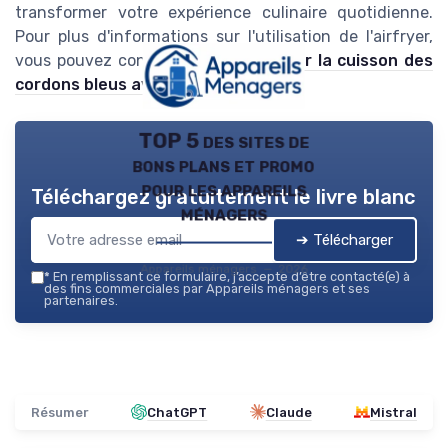
transformer votre expérience culinaire quotidienne.
Pour plus d'informations sur l'utilisation de l'airfryer,
vous pouvez consulter
cet article sur la cuisson des
cordons bleus avec un airfryer
.
TOP 5 des sites de
bons plans et promo
pour les appareils
Téléchargez gratuitement le livre blanc
ménagers
➔ Télécharger
Appareils ménagers — 2026
*
En remplissant ce formulaire, j’accepte d’être contacté(e) à
des fins commerciales par Appareils ménagers et ses
partenaires.
Résumer
ChatGPT
Claude
Mistral