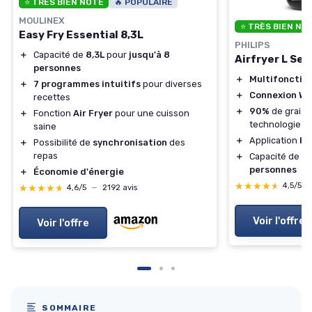
⭐ TRÈS BIEN NOTÉ
🔥 POPULAIRE
MOULINEX
⭐ TRÈS BIEN NO
Easy Fry Essential 8,3L
PHILIPS
＋
Capacité de
8,3L
pour
jusqu'à 8
Airfryer L Ser
personnes
＋
Multifonctio
＋
7 programmes intuitifs
pour diverses
＋
Connexion Wif
recettes
＋
90%
de graiss
＋
Fonction
Air Fryer
pour une cuisson
technologie
R
saine
＋
Application
Ho
＋
Possibilité de
synchronisation
des
repas
＋
Capacité de 4.
personnes
＋
Économie d'énergie
★★★★★
★★★★★
4,5/5
★★★★★
★★★★★
4,6/5
—
2192 avis
Voir l'offre
Voir l'offre
SOMMAIRE