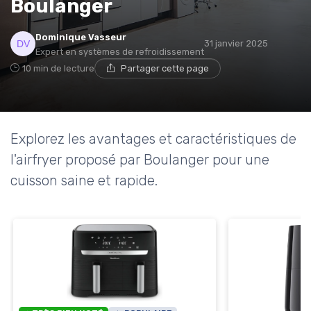
Boulanger
* En m'inscrivant, j'accepte de recevoir la newsletter
Dominique Vasseur
31 janvier 2025
d'Appareils Ménagers et les offres de ses partenaires.
Expert en systèmes de refroidissement
10 min de lecture
Partager cette page
Explorez les avantages et caractéristiques de
l'airfryer proposé par Boulanger pour une
cuisson saine et rapide.