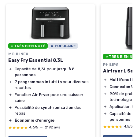
⭐ TRÈS BIEN NOTÉ
🔥 POPULAIRE
MOULINEX
⭐ TRÈS BIEN NO
Easy Fry Essential 8,3L
PHILIPS
＋
Capacité de
8,3L
pour
jusqu'à 8
Airfryer L Ser
personnes
＋
Multifonctio
＋
7 programmes intuitifs
pour diverses
＋
Connexion Wif
recettes
＋
90%
de graiss
＋
Fonction
Air Fryer
pour une cuisson
technologie
R
saine
＋
Application
Ho
＋
Possibilité de
synchronisation
des
repas
＋
Capacité de 4.
personnes
＋
Économie d'énergie
★★★★★
★★★★★
4,5/5
★★★★★
★★★★★
4,6/5
—
2192 avis