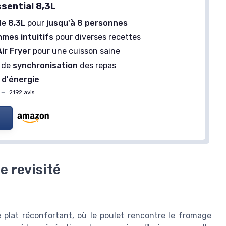
ssential 8,3L
de
8,3L
pour
jusqu'à 8 personnes
mes intuitifs
pour diverses recettes
Air Fryer
pour une cuisson saine
é de
synchronisation
des repas
 d'énergie
—
2192 avis
e revisité
 plat réconfortant, où le poulet rencontre le fromage