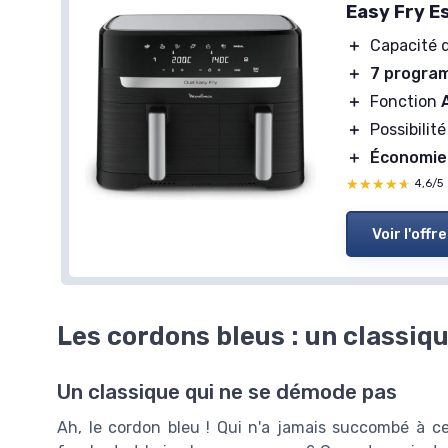
Easy Fry E
＋
Capacité 
＋
7 program
＋
Fonction
＋
Possibilit
＋
Économie
★★★★★
★★★★★
4,6/5
Voir l'offre
Les cordons bleus : un classiqu
Un classique qui ne se démode pas
Ah, le cordon bleu ! Qui n'a jamais succombé à ce