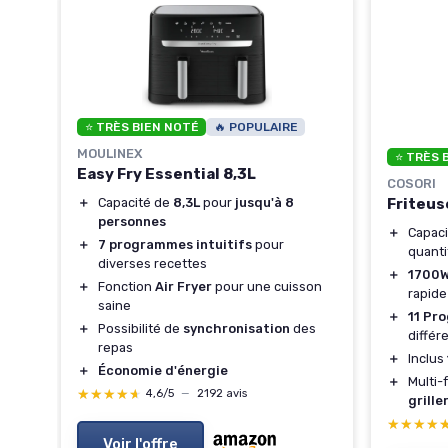
⭐ TRÈS BIEN NOTÉ
🔥 POPULAIRE
MOULINEX
⭐ TRÈS 
Easy Fry Essential 8,3L
COSORI
＋
Capacité de
8,3L
pour
jusqu'à 8
Friteus
personnes
＋
Capac
＋
7 programmes intuitifs
pour
quanti
diverses recettes
＋
1700
＋
Fonction
Air Fryer
pour une cuisson
rapide
saine
＋
11 Pr
＋
Possibilité de
synchronisation
des
différ
repas
＋
Inclus
＋
Économie d'énergie
＋
Multi-
★★★★★
★★★★★
4,6/5
—
2192 avis
grille
★★★★
★★★★
Voir l'offre