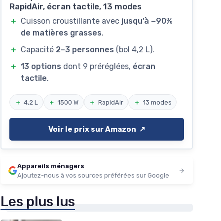
RapidAir, écran tactile, 13 modes
＋
Cuisson croustillante avec
jusqu’à −90%
de matières grasses
.
＋
Capacité
2–3 personnes
(bol 4,2 L).
＋
13 options
dont 9 préréglées,
écran
tactile
.
＋
4,2 L
＋
1500 W
＋
RapidAir
＋
13 modes
Voir le prix sur Amazon ↗️
Appareils ménagers
Ajoutez-nous à vos sources préférées sur Google
Les plus lus