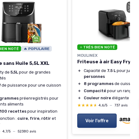
⭐ TRÈS BIEN NOTÉ
BIEN NOTÉ
🔥 POPULAIRE
MOULINEX
Friteuse à air Easy Fry Me
e sans Huile 5,5L XXL
＋
Capacité de
7.5 L
pour jusqu
ity de
5,5L
pour de grandes
personnes
tés
＋
8 programmes
de cuisson
W
de puissance pour une cuisson
＋
Compacité
pour un rangemen
＋
Couleur noire
élégante
ogrammes
préenregistrés pour
ents aliments
★★★★★
★★★★★
4,6/5
—
737 avis
100 recettes
pour inspiration
fonction :
cuire
,
frire
,
rôtir
et
Voir l'offre
r
★
★
4,7/5
—
52380 avis