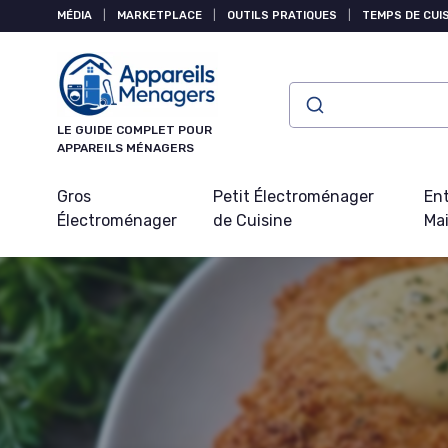
Panneau de gestion des cookies
MÉDIA
|
MARKETPLACE
|
OUTILS PRATIQUES
|
TEMPS DE CUI
LE GUIDE COMPLET POUR
APPAREILS MÉNAGERS
Gros
Petit Électroménager
Ent
Électroménager
de Cuisine
Ma