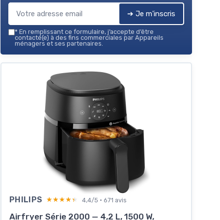
➔ Je m'inscris
*
En remplissant ce formulaire, j’accepte d’être
contacté(e) à des fins commerciales par Appareils
ménagers et ses partenaires.
PHILIPS
★★★★★
★★★★★
4,4/5 · 671 avis
Airfryer Série 2000 — 4,2 L, 1500 W,