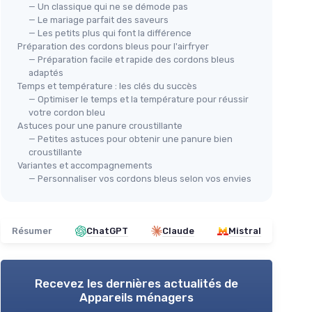
— Un classique qui ne se démode pas
— Le mariage parfait des saveurs
— Les petits plus qui font la différence
Préparation des cordons bleus pour l'airfryer
— Préparation facile et rapide des cordons bleus
adaptés
Temps et température : les clés du succès
⭐ 
— Optimiser le temps et la température pour réussir
MOU
votre cordon bleu
Eas
Friteuse sans huile LITTLE
Astuces pour une panure croustillante
ga 7.5 L
— Petites astuces pour obtenir une panure bien
BALANCE 8866
＋
croustillante
'à
8
＋
Sans huile
Variantes et accompagnements
＋
＋
7 programmes pré-définis
— Personnaliser vos cordons bleus selon vos envies
＋
8 litres
pour 6 personnes
＋
t facile
＋
1700 W
＋
Sans PFAS
＋
Résumer
ChatGPT
Claude
Mistral
Voir l'offre
＋
★★
★★
Recevez les dernières actualités de
Appareils ménagers