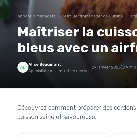
Appareils ménagers
Petit Électroménager de Cuisine
Frit
Maîtriser la cuis
bleus avec un air
Alice Beaumont
29 janvier 2025
9 min
Spécialiste de l'entretien des sols
Découvrez comment préparer des cordons bl
cuisson saine et savoureuse.