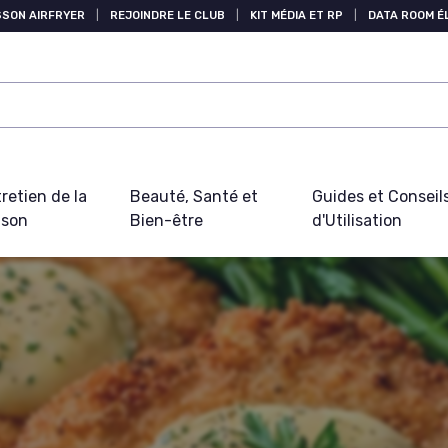
SSON AIRFRYER
|
REJOINDRE LE CLUB
|
KIT MÉDIA ET RP
|
DATA ROOM 
retien de la
Beauté, Santé et
Guides et Conseil
ison
Bien-être
d'Utilisation