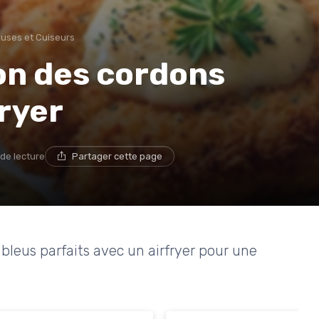
euses et Cuiseurs
son des cordons
fryer
 de lecture
Partager cette page
eus parfaits avec un airfryer pour une