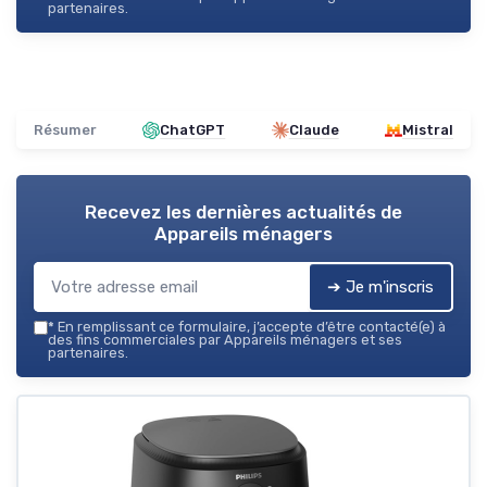
partenaires.
Résumer
ChatGPT
Claude
Mistral
Recevez les dernières actualités de
Appareils ménagers
➔ Je m'inscris
*
En remplissant ce formulaire, j’accepte d’être contacté(e) à
des fins commerciales par Appareils ménagers et ses
partenaires.