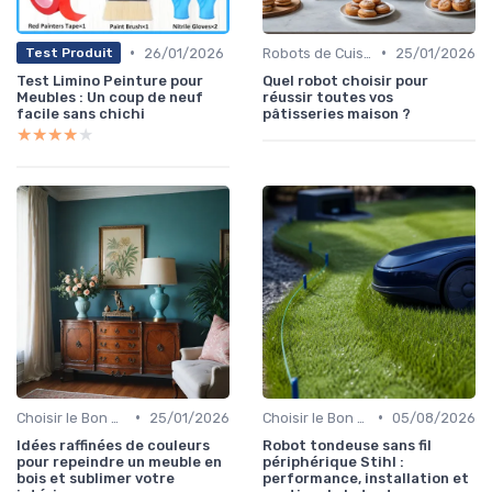
•
•
26/01/2026
Robots de Cuisine
25/01/2026
Test Produit
Test Limino Peinture pour
Quel robot choisir pour
Meubles : Un coup de neuf
réussir toutes vos
facile sans chichi
pâtisseries maison ?
★★★★★
★★★★★
•
•
Choisir le Bon Appareil
25/01/2026
Choisir le Bon Appareil
05/08/2026
Idées raffinées de couleurs
Robot tondeuse sans fil
pour repeindre un meuble en
périphérique Stihl :
bois et sublimer votre
performance, installation et