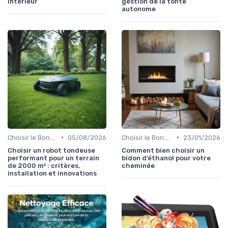
intérieur
gestion de la tonte
autonome
YARDCARE
•
•
Choisir le Bon Appareil
05/08/2026
Choisir le Bon Appareil
23/01/2026
Robot Tondeuse N1600PRO sans Fil
Choisir un robot tondeuse
Comment bien choisir un
🔥
Voir l'offre
performant pour un terrain
bidon d’éthanol pour votre
de 2000 m² : critères,
cheminée
installation et innovations
Ce site utilise des cookies et vous donne le contrôle sur ceux que
vous souhaitez activer
Tout accepter
Personnaliser