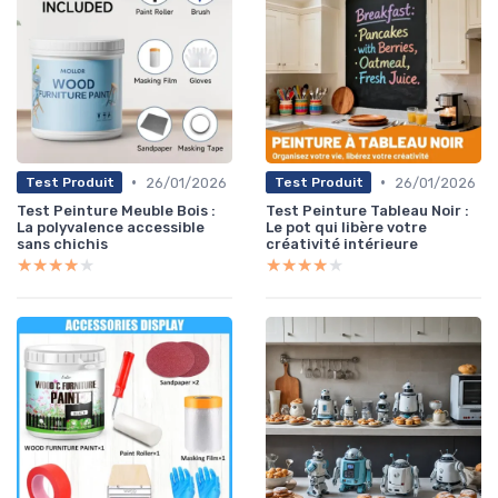
•
•
26/01/2026
26/01/2026
Test Produit
Test Produit
Test Peinture Meuble Bois :
Test Peinture Tableau Noir :
La polyvalence accessible
Le pot qui libère votre
sans chichis
créativité intérieure
★★★★★
★★★★★
★★★★★
★★★★★