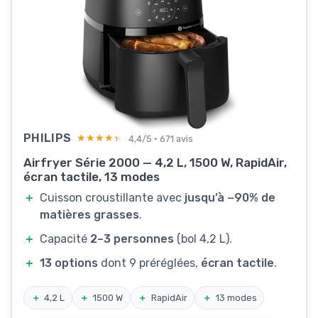
PHILIPS
★★★★★
★★★★★
4,4/5 · 671 avis
Airfryer Série 2000 — 4,2 L, 1500 W, RapidAir,
écran tactile, 13 modes
＋
Cuisson croustillante avec
jusqu’à −90% de
matières grasses
.
＋
Capacité
2–3 personnes
(bol 4,2 L).
＋
13 options
dont 9 préréglées,
écran tactile
.
＋
4,2 L
＋
1500 W
＋
RapidAir
＋
13 modes