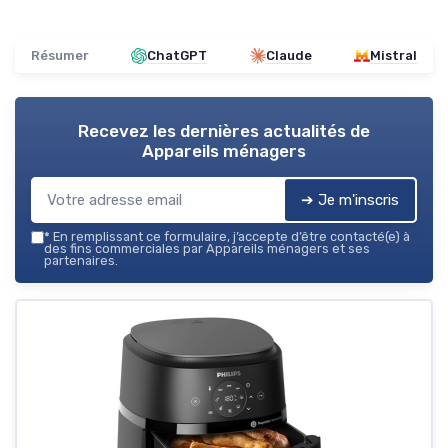
Résumer
ChatGPT
Claude
Mistral
Recevez les dernières actualités de
Appareils ménagers
➔ Je m'inscris
*
En remplissant ce formulaire, j’accepte d’être contacté(e) à
des fins commerciales par Appareils ménagers et ses
partenaires.