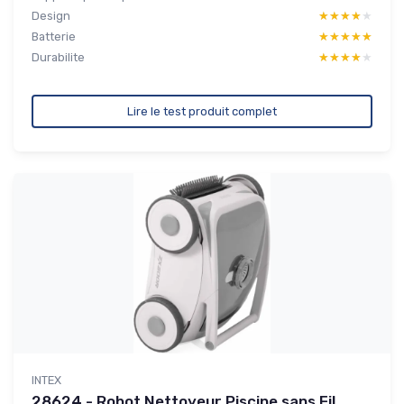
Design
★★★★★
★★★★★
Batterie
★★★★★
★★★★★
Durabilite
★★★★★
★★★★★
Lire le test produit complet
INTEX
28624 - Robot Nettoyeur Piscine sans Fil