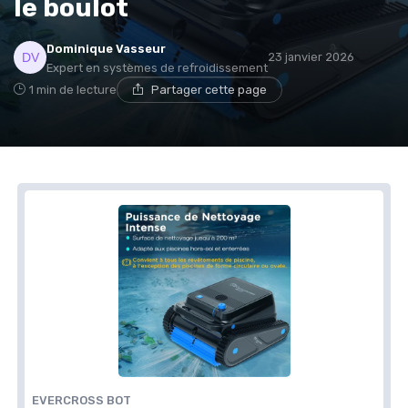
le boulot
* En m'inscrivant, j'accepte de recevoir la newsletter
Dominique Vasseur
d'Appareils Ménagers et les offres de ses partenaires.
23 janvier 2026
Expert en systèmes de refroidissement
1 min de lecture
Partager cette page
Non merci, peut-être plus tard
EVERCROSS BOT