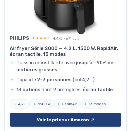
PHILIPS
★★★★★
★★★★★
4,4/5 · 671 avis
Airfryer Série 2000 — 4,2 L, 1500 W, RapidAir,
écran tactile, 13 modes
＋
Cuisson croustillante avec
jusqu’à −90% de
matières grasses
.
＋
Capacité
2–3 personnes
(bol 4,2 L).
＋
13 options
dont 9 préréglées,
écran tactile
.
＋
4,2 L
＋
1500 W
＋
RapidAir
＋
13 modes
Voir le prix sur Amazon ↗️