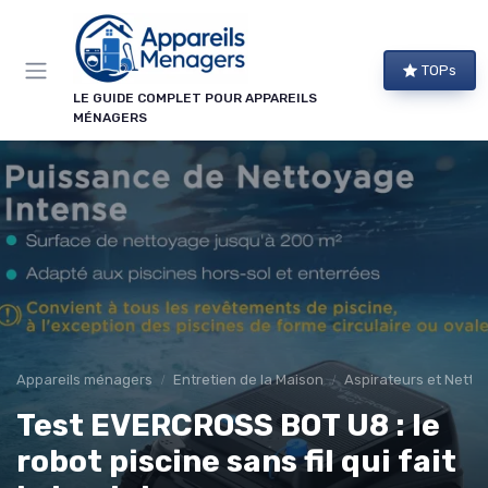
Panneau de gestion des cookies
×
TOPs
NEWSLETTER APPAREILS MÉNAGERS
LE GUIDE COMPLET POUR APPAREILS
MÉNAGERS
Ne ratez aucun bon plan !
Guides d'achat, comparatifs exclusifs et alertes
promos sur les meilleurs appareils : recevez le
meilleur directement dans votre boîte mail.
Alertes promos
Comparatifs
Guides d'achat
Tendances
Appareils ménagers
Entretien de la Maison
Aspirateurs et Netto
Test EVERCROSS BOT U8 : le
robot piscine sans fil qui fait
→ Je m'abonne