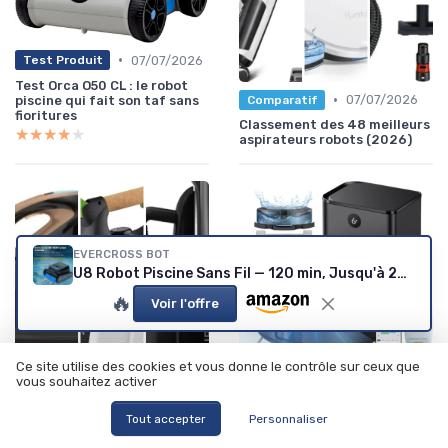
•
07/07/2026
Test Produit
Test Orca O50 CL : le robot
•
07/07/2026
piscine qui fait son taf sans
Comparatif
fioritures
Classement des 48 meilleurs
★★★★★
★★★★★
aspirateurs robots (2026)
EVERCROSS BOT
U8 Robot Piscine Sans Fil — 120 min, Jusqu'à 200 m²
🔥
Voir l'offre
Ce site utilise des cookies et vous donne le contrôle sur ceux que
•
vous souhaitez activer
07/07/2026
Test Produit
•
10/07/2026
Comparatif
Test Ultenic T20 Pro : l'allié
Les meilleurs centrales
Tout accepter
Personnaliser
des sols propres sans effort
vapeur : notre top 14 (2026)
★★★★★
★★★★★