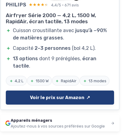
PHILIPS
★★★★★
★★★★★
4,4/5 · 671 avis
Airfryer Série 2000 — 4,2 L, 1500 W,
RapidAir, écran tactile, 13 modes
＋
Cuisson croustillante avec
jusqu’à −90%
de matières grasses
.
＋
Capacité
2–3 personnes
(bol 4,2 L).
＋
13 options
dont 9 préréglées,
écran
tactile
.
＋
4,2 L
＋
1500 W
＋
RapidAir
＋
13 modes
Voir le prix sur Amazon ↗️
Appareils ménagers
Ajoutez-nous à vos sources préférées sur Google