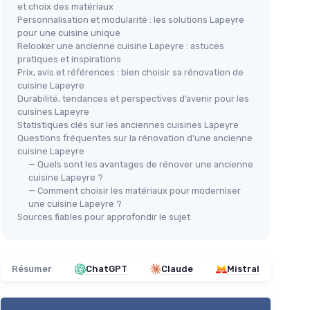
et choix des matériaux
Personnalisation et modularité : les solutions Lapeyre
pour une cuisine unique
Relooker une ancienne cuisine Lapeyre : astuces
pratiques et inspirations
Prix, avis et références : bien choisir sa rénovation de
cuisine Lapeyre
VECA
Durabilité, tendances et perspectives d’avenir pour les
Cuisine Moderne VE.CA - Clarissa
cuisines Lapeyre
Statistiques clés sur les anciennes cuisines Lapeyre
＋
Design
moderne
Questions fréquentes sur la rénovation d’une ancienne
＋
Sans appareils électroménagers
Des
cuisine Lapeyre
s
＋
Idéal pour
décoration d'intérieur
& r
— Quels sont les avantages de rénover une ancienne
cuisine Lapeyre ?
＋
Couleur
Anthracite/Wotan
★★
★★
— Comment choisir les matériaux pour moderniser
＋
Fabrication
Made in Italy
une cuisine Lapeyre ?
Sources fiables pour approfondir le sujet
Voir l'offre
Résumer
ChatGPT
Claude
Mistral