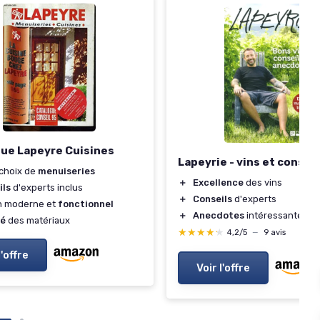
ue Lapeyre Cuisines
Lapeyrie - vins et conseil
choix de
menuiseries
＋
Excellence
des vins
ils
d'experts inclus
＋
Conseils
d'experts
n moderne et
fonctionnel
＋
Anecdotes
intéressantes
té
des matériaux
★★★★★
★★★★★
4,2/5
—
9 avis
l'offre
Voir l'offre