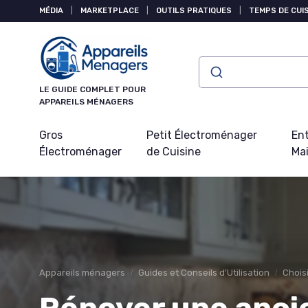
Panneau de gestion des cookies
MÉDIA
|
MARKETPLACE
|
OUTILS PRATIQUES
|
TEMPS DE CUI
LE GUIDE COMPLET POUR
APPAREILS MÉNAGERS
Gros
Petit Électroménager
Ent
Électroménager
de Cuisine
Ma
Appareils ménagers
Guides et Conseils d'Utilisation
Choisi