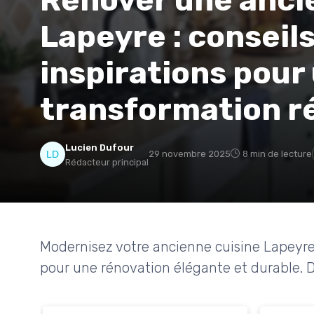
Rénover une anci
Lapeyre : conseils
inspirations pour
transformation r
Lucien Dufour
29 novembre 2025
8 min de lecture
Rédacteur principal
Modernisez votre ancienne cuisine Lapeyre : 
pour une rénovation élégante et durable. D