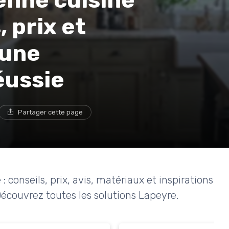
enne cuisine
, prix et
 une
éussie
Partager cette page
conseils, prix, avis, matériaux et inspirations
écouvrez toutes les solutions Lapeyre.