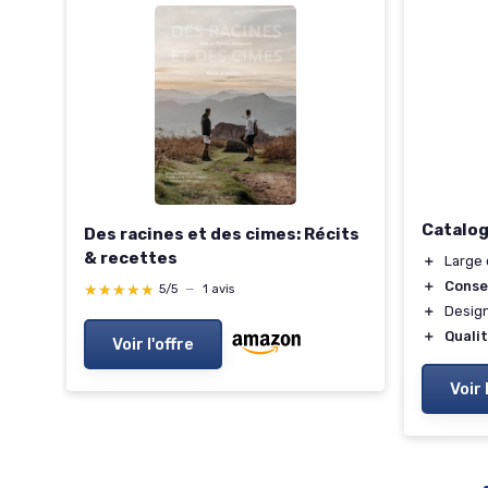
issa
Catalog
Des racines et des cimes: Récits
& recettes
＋
Large 
＋
Conse
★★★★★
★★★★★
5/5
—
1 avis
＋
Desig
＋
Quali
Voir l'offre
Voir 