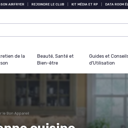
SSON AIRFRYER
|
REJOINDRE LE CLUB
|
KIT MÉDIA ET RP
|
DATA ROOM 
retien de la
Beauté, Santé et
Guides et Conseil
ison
Bien-être
d'Utilisation
r le Bon Appareil