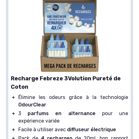
Recharge Febreze 3Volution Pureté de
Coton
＋
Élimine les odeurs grâce à la technologie
OdourClear
＋
3
parfums en alternance
pour une
expérience variée
＋
Facile à utiliser avec
diffuseur électrique
＋
Pack de
4 recharges
de 20ml, bon rapport