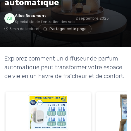
automatique
* En m'inscrivant, j'accepte de recevoir la newsletter
Alice Beaumont
d'Appareils Ménagers et les offres de ses partenaires.
2 septembre 2025
Spécialiste de l'entretien des sols
8 min de lecture
Partager cette page
Non merci, peut-être plus tard
Explorez comment un diffuseur de parfum
automatique peut transformer votre espace
de vie en un havre de fraîcheur et de confort.