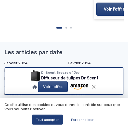
Voir l'offre
Les articles par date
Janvier 2024
Février 2024
Mars 2024
Octobre 2024
Dr Scent Breeze of Joy
Diffuseur de tulipes Dr Scent
Novembre 2024
Décembre 2024
🔥
Janvier 2025
Février 2025
Voir l'offre
Mars 2025
Avril 2025
Mai 2025
Juin 2025
Ce site utilise des cookies et vous donne le contrôle sur ceux que
vous souhaitez activer
Juillet 2025
Août 2025
Septembre 2025
Octobre 2025
Tout accepter
Personnaliser
Novembre 2025
Décembre 2025