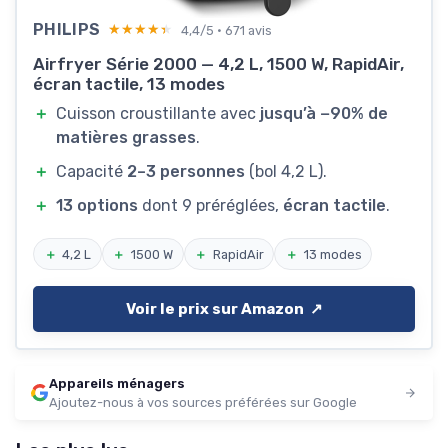
PHILIPS
★★★★★
★★★★★
4,4/5 · 671 avis
Airfryer Série 2000 — 4,2 L, 1500 W, RapidAir,
écran tactile, 13 modes
＋
Cuisson croustillante avec
jusqu’à −90% de
matières grasses
.
＋
Capacité
2–3 personnes
(bol 4,2 L).
＋
13 options
dont 9 préréglées,
écran tactile
.
＋
4,2 L
＋
1500 W
＋
RapidAir
＋
13 modes
Voir le prix sur Amazon ↗️
Appareils ménagers
Ajoutez-nous à vos sources préférées sur Google