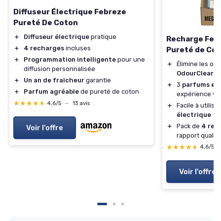
Diffuseur Électrique Febreze
Pureté De Coton
＋
Diffuseur électrique
pratique
Recharge Feb
＋
4 recharges
incluses
Pureté de Co
＋
Programmation intelligente
pour une
＋
Élimine les od
diffusion personnalisée
OdourClear
＋
Un an de fraîcheur
garantie
＋
3
parfums en
＋
Parfum agréable
de pureté de coton
expérience va
★★★★★
★★★★★
4,6/5
—
13 avis
＋
Facile à utilis
électrique
＋
Pack de
4 rec
Voir l'offre
rapport qualité
★★★★★
★★★★★
4,6/5
Voir l'offre