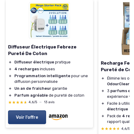
Diffuseur Électrique Febreze
Pureté De Coton
＋
Diffuseur électrique
pratique
Recharge Feb
＋
4 recharges
incluses
Pureté de Co
＋
Programmation intelligente
pour une
＋
Élimine les od
diffusion personnalisée
OdourClear
＋
Un an de fraîcheur
garantie
＋
3
parfums en
＋
Parfum agréable
de pureté de coton
expérience va
★★★★★
★★★★★
4,6/5
—
13 avis
＋
Facile à utilis
électrique
＋
Pack de
4 rec
Voir l'offre
rapport qualité
★★★★★
★★★★★
4,6/5