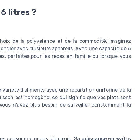
＋
Écran tactile digital
pour un usage
6 litres ?
facile
★★★★★
★★★★★
4,4/5
—
349 avis
Voir l'offre
e choix de la polyvalence et de la commodité. Imaginez
 jongler avec plusieurs appareils. Avec une capacité de 6
es, parfaites pour les repas en famille ou lorsque vous
e variété d'aliments avec une répartition uniforme de la
cuisson est homogène, ce qui signifie que vos plats sont
r. Vous n'avez plus besoin de surveiller constamment la
itres consomme moins d'énergie. Sa
puissance en watts