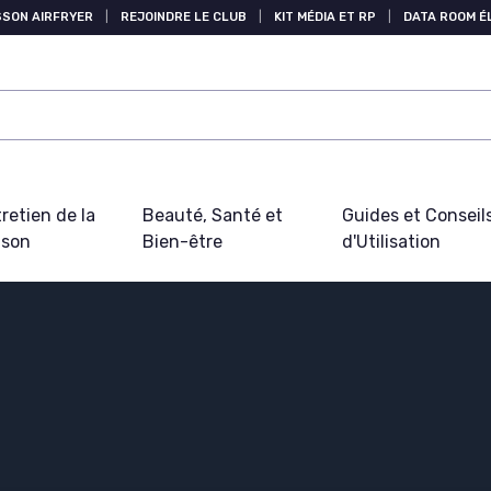
SSON AIRFRYER
|
REJOINDRE LE CLUB
|
KIT MÉDIA ET RP
|
DATA ROOM 
retien de la
Beauté, Santé et
Guides et Conseil
ison
Bien-être
d'Utilisation