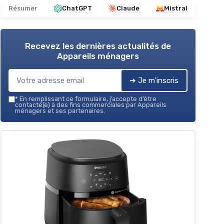
Voir l'offre
Résumer
ChatGPT
Claude
Mistral
Recevez les dernières actualités de
Appareils ménagers
➔ Je m'inscris
*
En remplissant ce formulaire, j’accepte d’être
contacté(e) à des fins commerciales par Appareils
ménagers et ses partenaires.