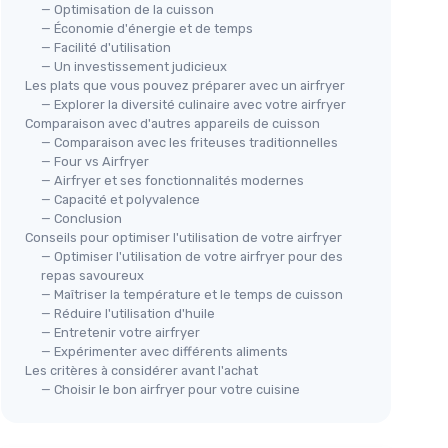
— Optimisation de la cuisson
— Économie d'énergie et de temps
— Facilité d'utilisation
— Un investissement judicieux
Les plats que vous pouvez préparer avec un airfryer
— Explorer la diversité culinaire avec votre airfryer
Comparaison avec d'autres appareils de cuisson
— Comparaison avec les friteuses traditionnelles
— Four vs Airfryer
Friteuse Sans Huile HAIMEEC 6L
🔥
— Airfryer et ses fonctionnalités modernes
＋
Capacité de 6L
pour des repas en
— Capacité et polyvalence
MED
famille
— Conclusion
Fri
Conseils pour optimiser l'utilisation de votre airfryer
＋
8-en-1
pour diverses options de
＋
— Optimiser l'utilisation de votre airfryer pour des
cuisson
repas savoureux
＋
＋
Fenêtre de visualisation
pour
pérature
— Maîtriser la température et le temps de cuisson
surveiller la cuisson
＋
— Réduire l'utilisation d'huile
＋
1350W
de puissance pour une cuisson
＋
— Entretenir votre airfryer
rapide
＋
— Expérimenter avec différents aliments
＋
Écran tactile digital
pour un usage
★★
★★
Les critères à considérer avant l'achat
facile
— Choisir le bon airfryer pour votre cuisine
★★★★★
★★★★★
4,4/5
—
349 avis