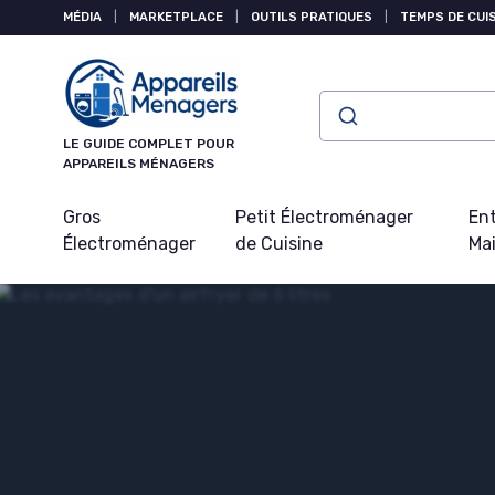
Panneau de gestion des cookies
MÉDIA
|
MARKETPLACE
|
OUTILS PRATIQUES
|
TEMPS DE CUI
LE GUIDE COMPLET POUR
APPAREILS MÉNAGERS
Gros
Petit Électroménager
Ent
Électroménager
de Cuisine
Ma