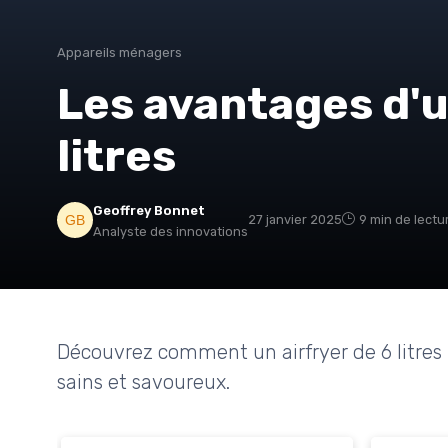
Appareils ménagers
Les avantages d'u
litres
Geoffrey Bonnet
27 janvier 2025
9 min de lectu
Analyste des innovations
Découvrez comment un airfryer de 6 litres 
sains et savoureux.