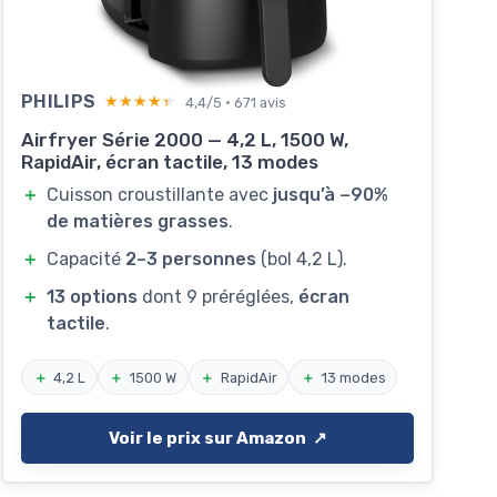
PHILIPS
★★★★★
★★★★★
4,4/5 · 671 avis
Airfryer Série 2000 — 4,2 L, 1500 W,
RapidAir, écran tactile, 13 modes
＋
Cuisson croustillante avec
jusqu’à −90%
de matières grasses
.
＋
Capacité
2–3 personnes
(bol 4,2 L).
＋
13 options
dont 9 préréglées,
écran
tactile
.
＋
4,2 L
＋
1500 W
＋
RapidAir
＋
13 modes
Voir le prix sur Amazon ↗️