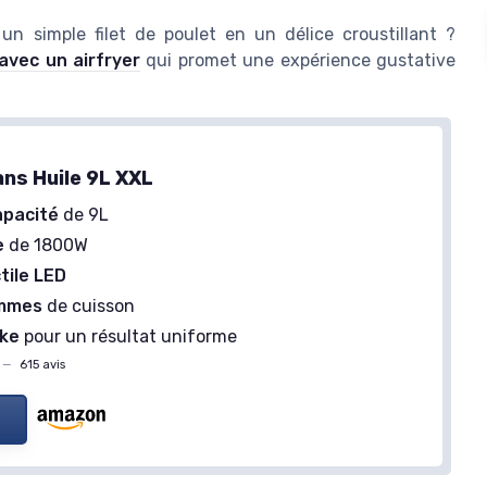
n simple filet de poulet en un délice croustillant ?
avec un airfryer
qui promet une expérience gustative
ans Huile 9L XXL
apacité
de 9L
e
de 1800W
tile LED
Friteuse Sans Huile HAIMEEC 6L
ammes
de cuisson
＋
Capacité de 6L
pour des repas en
rre
ke
pour un résultat uniforme
famille
en 1
—
615 avis
＋
8-en-1
pour diverses options de
 6 L
cuisson
＋
Fenêtre de visualisation
pour
 la température
surveiller la cuisson
is
＋
1350W
de puissance pour une cuisson
rapide