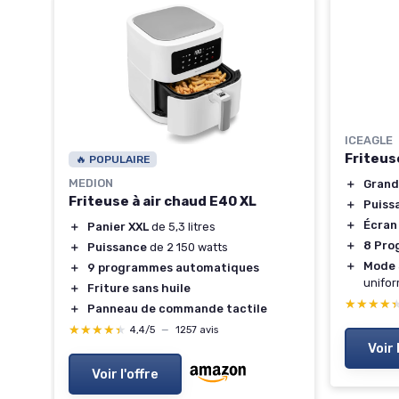
ICEAGLE
6L
Friteus
🔥 POPULAIRE
n
MEDION
＋
Grand
Friteuse à air chaud E40 XL
＋
Puiss
＋
Écran
＋
Panier XXL
de 5,3 litres
＋
8 Pr
＋
Puissance
de 2 150 watts
＋
Mode 
＋
9 programmes automatiques
unifo
sson
＋
Friture sans huile
★★★★
★★★★
＋
Panneau de commande tactile
age
★★★★★
★★★★★
4,4/5
—
1257 avis
Voir 
Voir l'offre