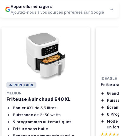
Appareils ménagers
Ajoutez-nous à vos sources préférées sur Google
ICEAGLE
Friteuse Sans 
🔥 POPULAIRE
MEDION
＋
Grande capaci
Friteuse à air chaud E40 XL
＋
Puissance
de 
＋
Écran Tactile 
＋
Panier XXL
de 5,3 litres
＋
8 Programme
＋
Puissance
de 2 150 watts
＋
Mode Shake
po
＋
9 programmes automatiques
uniforme
＋
Friture sans huile
★★★★★
★★★★★
4,4/5
—
＋
Panneau de commande tactile