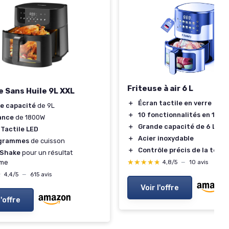
Friteuse à air 6 L
e Sans Huile 9L XXL
＋
Écran tactile en verre
e capacité
de 9L
＋
10 fonctionnalités en 1
ance
de 1800W
＋
Grande capacité de 6 L
 Tactile LED
＋
Acier inoxydable
ogrammes
de cuisson
＋
Contrôle précis de la tem
Shake
pour un résultat
★★★★★
★★★★★
rme
4,8/5
—
10 avis
★
★
4,4/5
—
615 avis
Voir l'offre
l'offre