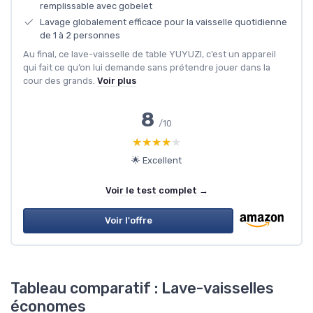
remplissable avec gobelet
Lavage globalement efficace pour la vaisselle quotidienne
de 1 à 2 personnes
Au final, ce lave-vaisselle de table YUYUZI, c’est un appareil
qui fait ce qu’on lui demande sans prétendre jouer dans la
cour des grands.
Voir plus
8
/10
★★★★★
★★★★★
🌟 Excellent
Voir le test complet →
Voir l'offre
Tableau comparatif : Lave-vaisselles
économes