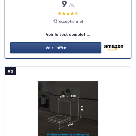
9
/10
★★★★★
★★★★★
🏆 Exceptionnel
Voir le test complet →
Voir l'offre
#2