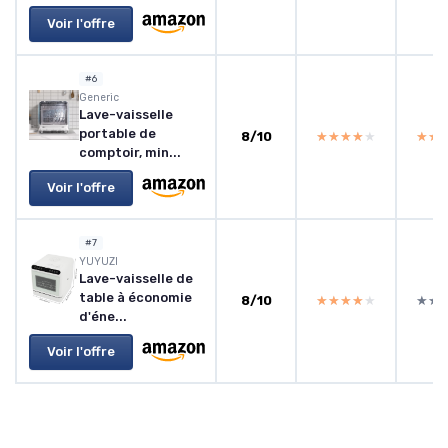
Voir l'offre
#6
Generic
Lave-vaisselle
portable de
8/10
★★★★★
★★★★★
★★
★★
comptoir, min...
Voir l'offre
#7
YUYUZI
Lave-vaisselle de
table à économie
8/10
★★★★★
★★★★★
★★
★★
d'éne...
Voir l'offre