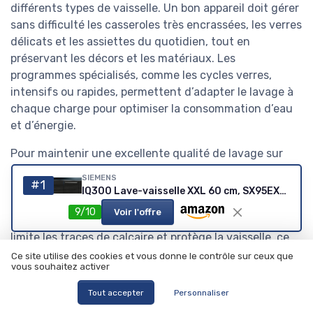
différents types de vaisselle. Un bon appareil doit gérer
sans difficulté les casseroles très encrassées, les verres
délicats et les assiettes du quotidien, tout en
préservant les décors et les matériaux. Les
programmes spécialisés, comme les cycles verres,
intensifs ou rapides, permettent d’adapter le lavage à
chaque charge pour optimiser la consommation d’eau
et d’énergie.
Pour maintenir une excellente qualité de lavage sur
toute la durée de vie de l’appareil, un entretien régulier
SIEMENS
#1
est indispensable, notamment le nettoyage des filtres
IQ300 Lave-vaisselle XXL 60 cm, SX95EX22CE, entièrement intégré, charnière vario, fabriqué en Allemagne, smartStart, varioSpeed Plus, triple rackMatic, zone intensive, aquaStop, Home Connect
et des bras d’aspersion. L’utilisation correcte du liquide
9/10
Voir l'offre
de rinçage et du sel régénérant améliore le séchage,
limite les traces de calcaire et protège la vaisselle, ce
qui renforce le rapport qualité sur le long terme. Les
Ce site utilise des cookies et vous donne le contrôle sur ceux que
vous souhaitez activer
meilleurs lave-vaisselle économes intègrent souvent
des capteurs de turbidité qui ajustent la durée du
Tout accepter
Personnaliser
cycle et la quantité d’eau en fonction du degré de