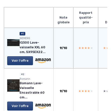
Rapport
Note
qualité-
globale
prix
Des
#1
SIEMENS
IQ300 Lave-
vaisselle XXL 60
9/10
★★★★★
★★★★★
★★
★★
cm, SX95EX22...
Voir l'offre
#2
Bomann
Bomann Lave-
Vaisselle
9/10
★★★★★
★★★★★
★★
★★
Encastrable 60
cm...
Voir l'offre