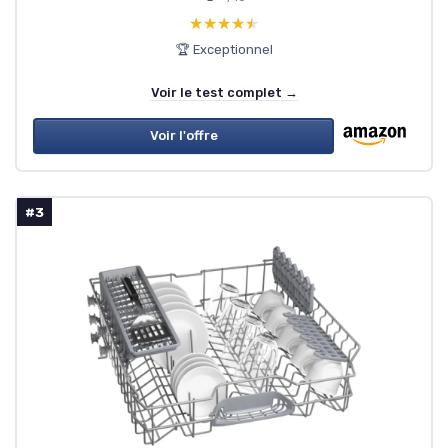
★★★★★
★★★★★
🏆 Exceptionnel
Voir le test complet →
Voir l'offre
#3