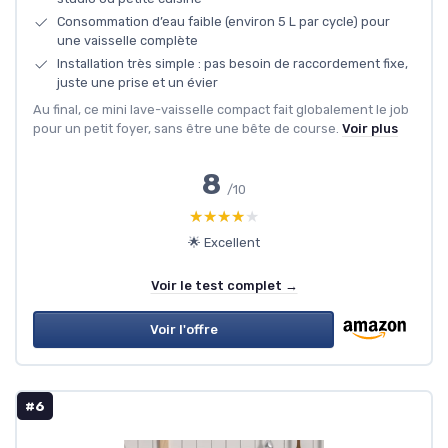
Consommation d’eau faible (environ 5 L par cycle) pour
une vaisselle complète
Installation très simple : pas besoin de raccordement fixe,
juste une prise et un évier
Au final, ce mini lave-vaisselle compact fait globalement le job
pour un petit foyer, sans être une bête de course.
Voir plus
8
/10
★★★★★
★★★★★
🌟 Excellent
Voir le test complet →
Voir l'offre
#6