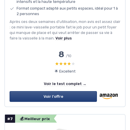
intensifs et la haute température
Format compact adapté aux petits espaces, idéal pour 1 à
2 personnes
Après ces deux semaines d’utilisation, mon avis est assez clair
: ce mini lave-vaisselle portable fait le job pour un petit foyer
qui manque de place et qui veut arrêter de passer sa vie à
faire la vaisselle à la main.
Voir plus
8
/10
★★★★★
★★★★★
🌟 Excellent
Voir le test complet →
Voir l'offre
#7
💰 Meilleur prix