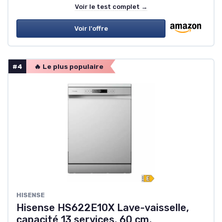
Voir le test complet →
Voir l'offre
#4
🔥 Le plus populaire
HISENSE
Hisense HS622E10X Lave-vaisselle,
capacité 13 services, 60 cm,