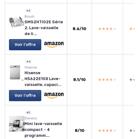
#3
Bosch
SMS2HTI02E Série
2, Lave-vaisselle
8.6/10
★★★★★
★★★★★
★★
★★
de li...
Voir l'offre
#4
Hisense
Hisense
HS622E10X Lave-
8.1/10
★★★★★
★★★★★
★★
★★
vaisselle, capaci...
Voir l'offre
#5
Generic
Mini lave-vaisselle
compact - 4
8/10
★★★★★
★★★★★
★★
★★
programm...