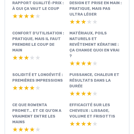
RAPPORT QUALITÉ-PRIX :
DESIGN ET PRISE EN MAIN :
À QUI ÇA VAUT LE COUP
PRATIQUE, MAIS PAS
ULTRA LÉGER
★★★★★
★★★★★
★★★★★
★★★★★
CONFORT D’UTILISATION :
MATÉRIAUX, POILS
PRATIQUE, MAIS IL FAUT
NATURELS ET
PRENDRE LE COUP DE
REVÊTEMENT KÉRATINE :
MAIN
ÇA CHANGE QUOI EN VRAI
?
★★★★★
★★★★★
★★★★★
★★★★★
SOLIDITÉ ET LONGÉVITÉ :
PUISSANCE, CHALEUR ET
PREMIÈRES IMPRESSIONS
RÉSULTATS DANS LA
DURÉE
★★★★★
★★★★★
★★★★★
★★★★★
CE QUE ROWENTA
EFFICACITÉ SUR LES
PROMET… ET CE QU’ON A
CHEVEUX : LISSAGE,
VRAIMENT ENTRE LES
VOLUME ET FRISOTTIS
MAINS
★★★★★
★★★★★
★★★★★
★★★★★