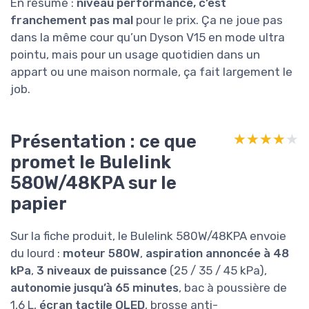
En résumé :
niveau performance, c’est
franchement pas mal
pour le prix. Ça ne joue pas
dans la même cour qu’un Dyson V15 en mode ultra
pointu, mais pour un usage quotidien dans un
appart ou une maison normale, ça fait largement le
job.
Présentation : ce que
★★★★★
★★★★★
promet le Bulelink
580W/48KPA sur le
papier
Sur la fiche produit, le Bulelink 580W/48KPA envoie
du lourd :
moteur 580W
,
aspiration annoncée à 48
kPa
,
3 niveaux de puissance
(25 / 35 / 45 kPa),
autonomie jusqu’à 65 minutes
, bac à poussière de
1,6 L,
écran tactile OLED
, brosse anti-