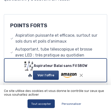
POINTS FORTS
Aspiration puissante et efficace, surtout sur
sols durs et poils d’animaux
Autoportant, tube télescopique et brosse
avec LED : très pratique au quotidien
Bon rapport qualité-prix pour un aspirateur
Aspirateur Balai sans Fil 580W
balai principal bien équipé
🔥
Voir l'offre
POINTS FAIBLES
Ce site utilise des cookies et vous donne le contrôle sur ceux que
vous souhaitez activer
Autonomie en mode max assez limitée,
surtout si tu as beaucoup de tapis
Tout accepter
Personnaliser