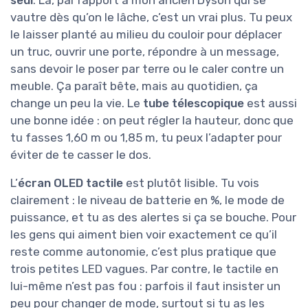
seul
. Là, par rapport à mon ancien Dyson qui se
vautre dès qu’on le lâche, c’est un vrai plus. Tu peux
le laisser planté au milieu du couloir pour déplacer
un truc, ouvrir une porte, répondre à un message,
sans devoir le poser par terre ou le caler contre un
meuble. Ça paraît bête, mais au quotidien, ça
change un peu la vie. Le
tube télescopique
est aussi
une bonne idée : on peut régler la hauteur, donc que
tu fasses 1,60 m ou 1,85 m, tu peux l’adapter pour
éviter de te casser le dos.
L’
écran OLED tactile
est plutôt lisible. Tu vois
clairement : le niveau de batterie en %, le mode de
puissance, et tu as des alertes si ça se bouche. Pour
les gens qui aiment bien voir exactement ce qu’il
reste comme autonomie, c’est plus pratique que
trois petites LED vagues. Par contre, le tactile en
lui-même n’est pas fou : parfois il faut insister un
peu pour changer de mode, surtout si tu as les