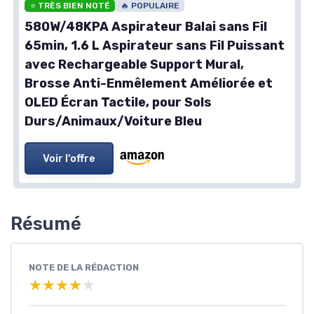
⭐ TRÈS BIEN NOTÉ
🔥 POPULAIRE
580W/48KPA Aspirateur Balai sans Fil
65min, 1.6 L Aspirateur sans Fil Puissant
avec Rechargeable Support Mural,
Brosse Anti-Enmêlement Améliorée et
OLED Écran Tactile, pour Sols
Durs/Animaux/Voiture Bleu
Voir l'offre
Résumé
NOTE DE LA RÉDACTION
★★★★★
★★★★★