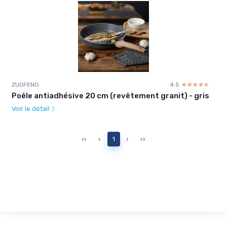
ZUOFENG
4.5
☆☆☆☆☆
★★★★★
Poêle antiadhésive 20 cm (revêtement granit) - gris
Voir le détail
‹‹
‹
1
›
››