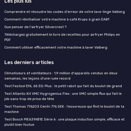
Les plus lus
Comprendre et résoudre les codes d'erreur de votre lave-linge Valberg
Comment réinitialiser votre machine à café Krups à grain EA81
Que penser de l'airfryer Silvercrest ?
Téléchargez gratuitement le livre de recettes pour airfryer Philips en
PDF
Comment utiliser efficacement votre machine à laver Valberg
Les derniers articles
Climatiseurs et ventilateurs : 1,9 million d'appareils vendus en deux
semaines, les leçons d'une ruée record
Test Festool EHL 65 EQ-Plus : le petit rabot qui fait du boulot de grand
Test Atlantic Kit VMC Hygrogenius Flex : une VMC simple flux qui fait le
job sans trop de prise de tête
Test Thomas 776203 Centri 776 SEK : l’essoreuse qui finit le boulot de ta
machine
Test Bosch PIE631HB1E Série 6 : une plaque induction simple, efficace et
plutôt bien foutue