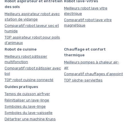
Robot aspirateur et entretien
Robot lave-vitres
des sols
Meilleurs robot lave vitre
électrique
Meilleurs aspirateur robot avec
station de vidange
Comparatif robot lave vitre
magnétique
Comparatif robot laveur sec et
humide
TOP aspirateur robot pour poils
d'animaux
Robot de cuisine
Chauffage et confort
thermique
Meilleurs robot pâtissier
multifonction
Meilleurs pompes à chaleur air-
air
Comparatif robot pâtissier avec
bol
Comparatif chauffages d'appoint
TOP robot cuisine connecté
TOP sèche-serviettes
Guides pratiques
Temps de cuisson airfryer
Réinitialiser un lave-linge
Symboles du lave-linge
Symboles du lave-vaisselle
Détartrer une machine Krups