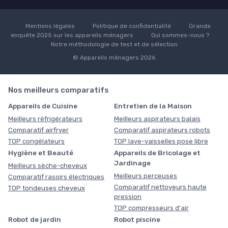
Mentions légales
Politique de confidentialité
Grande
enquête 2025 sur les appareils ménagers
Qui sommes-nous ?
Notre méthodologie de test et de sélection
© Appareils ménagers 2026
Nos meilleurs comparatifs
Appareils de Cuisine
Entretien de la Maison
Meilleurs réfrigérateurs
Meilleurs aspirateurs balais
Comparatif airfryer
Comparatif aspirateurs robots
TOP congélateurs
TOP lave-vaisselles pose libre
Hygiène et Beauté
Appareils de Bricolage et
Jardinage
Meilleurs sèche-cheveux
Meilleurs perceuses
Comparatif rasoirs électriques
Comparatif nettoyeurs haute
TOP tondeuses cheveux
pression
TOP compresseurs d'air
Robot de jardin
Robot piscine