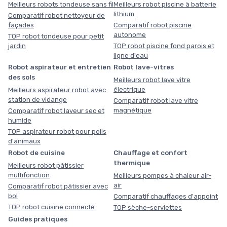
Meilleurs robots tondeuse sans fil
Meilleurs robot piscine à batterie
lithium
Comparatif robot nettoyeur de
façades
Comparatif robot piscine
autonome
TOP robot tondeuse pour petit
jardin
TOP robot piscine fond parois et
ligne d'eau
Robot aspirateur et entretien
Robot lave-vitres
des sols
Meilleurs robot lave vitre
électrique
Meilleurs aspirateur robot avec
station de vidange
Comparatif robot lave vitre
magnétique
Comparatif robot laveur sec et
humide
TOP aspirateur robot pour poils
d'animaux
Robot de cuisine
Chauffage et confort
thermique
Meilleurs robot pâtissier
multifonction
Meilleurs pompes à chaleur air-
air
Comparatif robot pâtissier avec
bol
Comparatif chauffages d'appoint
TOP robot cuisine connecté
TOP sèche-serviettes
Guides pratiques