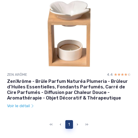
ZEN ARÔME
4.4
☆☆☆☆☆
★★★★★
Zen'Arôme - Brûle Parfum Naturéa Plumeria - Brûleur
d’Huiles Essentielles, Fondants Parfumés, Carré de
Cire Parfumés - Diffusion par Chaleur Douce -
Aromathérapie - Objet Décoratif & Thérapeutique
Voir le détail
‹‹
‹
1
›
››