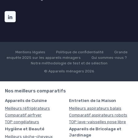
Mentions légales
Politique de confidentialité
Grande
enquête 2025 sur les appareils ménagers
Qui sommes-nous ?
Notre méthodologie de test et de sélection
© Appareils ménagers 2026
Nos meilleurs comparatifs
Appareils de Cuisine
Entretien de la Maison
Meilleurs réfrigérateurs
Meilleurs aspirateurs balais
Comparatif airfryer
Comparatif aspirateurs robots
TOP congélateurs
TOP lave-vaisselles pose libre
Hygiène et Beauté
Appareils de Bricolage et
Jardinage
Meilleurs sèche-cheveux