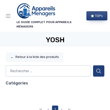
Panneau de gestion des cookies
TOPs
LE GUIDE COMPLET POUR APPAREILS
MÉNAGERS
YOSH
←
Retour à la liste des produits
Catégories
‹‹
‹
1
›
››