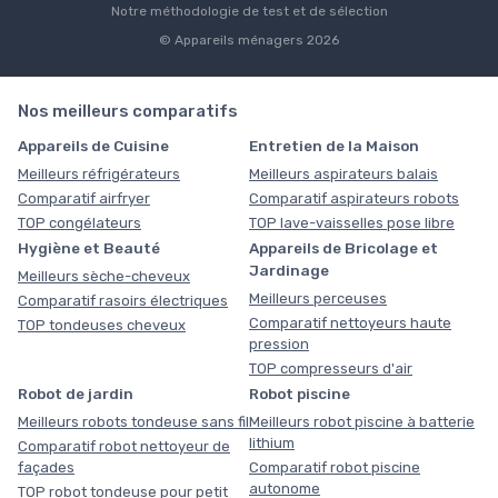
Notre méthodologie de test et de sélection
© Appareils ménagers 2026
Nos meilleurs comparatifs
Appareils de Cuisine
Entretien de la Maison
Meilleurs réfrigérateurs
Meilleurs aspirateurs balais
Comparatif airfryer
Comparatif aspirateurs robots
TOP congélateurs
TOP lave-vaisselles pose libre
Hygiène et Beauté
Appareils de Bricolage et
Jardinage
Meilleurs sèche-cheveux
Meilleurs perceuses
Comparatif rasoirs électriques
Comparatif nettoyeurs haute
TOP tondeuses cheveux
pression
TOP compresseurs d'air
Robot de jardin
Robot piscine
Meilleurs robots tondeuse sans fil
Meilleurs robot piscine à batterie
lithium
Comparatif robot nettoyeur de
façades
Comparatif robot piscine
autonome
TOP robot tondeuse pour petit