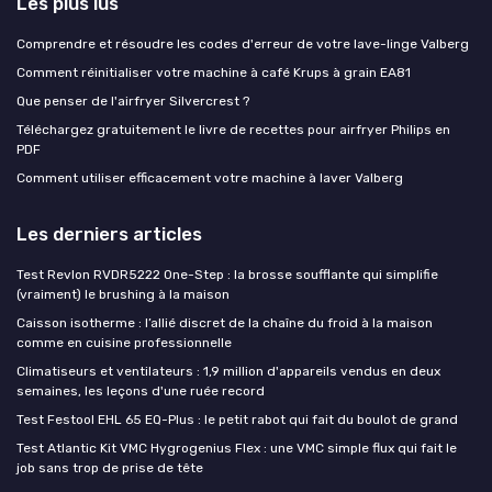
Les plus lus
Comprendre et résoudre les codes d'erreur de votre lave-linge Valberg
Comment réinitialiser votre machine à café Krups à grain EA81
Que penser de l'airfryer Silvercrest ?
Téléchargez gratuitement le livre de recettes pour airfryer Philips en
PDF
Comment utiliser efficacement votre machine à laver Valberg
Les derniers articles
Test Revlon RVDR5222 One-Step : la brosse soufflante qui simplifie
(vraiment) le brushing à la maison
Caisson isotherme : l’allié discret de la chaîne du froid à la maison
comme en cuisine professionnelle
Climatiseurs et ventilateurs : 1,9 million d'appareils vendus en deux
semaines, les leçons d'une ruée record
Test Festool EHL 65 EQ-Plus : le petit rabot qui fait du boulot de grand
Test Atlantic Kit VMC Hygrogenius Flex : une VMC simple flux qui fait le
job sans trop de prise de tête