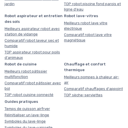
jardin
TOP robot piscine fond parois et
ligne d'eau
Robot aspirateur et entretien
Robot lave-vitres
des sols
Meilleurs robot lave vitre
électrique
Meilleurs aspirateur robot avec
station de vidange
Comparatif robot lave vitre
magnétique
Comparatif robot laveur sec et
humide
TOP aspirateur robot pour poils
d'animaux
Robot de cuisine
Chauffage et confort
thermique
Meilleurs robot pâtissier
multifonction
Meilleurs pompes à chaleur air-
air
Comparatif robot pâtissier avec
bol
Comparatif chauffages d'appoint
TOP robot cuisine connecté
TOP sèche-serviettes
Guides pratiques
Temps de cuisson airfryer
Réinitialiser un lave-linge
Symboles du lave-linge
Symboles du lave-vaisselle