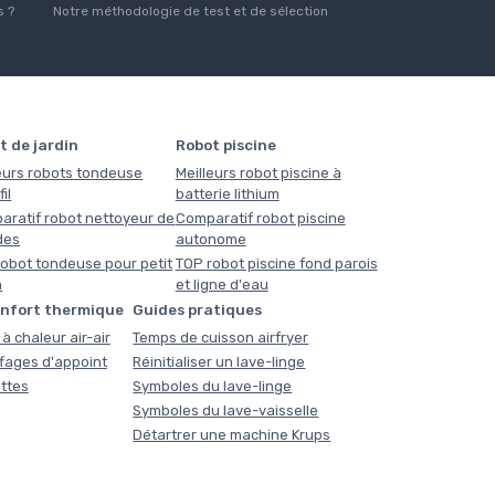
 ?
Notre méthodologie de test et de sélection
t de jardin
Robot piscine
eurs robots tondeuse
Meilleurs robot piscine à
il
batterie lithium
aratif robot nettoyeur de
Comparatif robot piscine
des
autonome
obot tondeuse pour petit
TOP robot piscine fond parois
n
et ligne d'eau
onfort thermique
Guides pratiques
à chaleur air-air
Temps de cuisson airfryer
fages d'appoint
Réinitialiser un lave-linge
ttes
Symboles du lave-linge
Symboles du lave-vaisselle
Détartrer une machine Krups