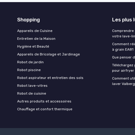
Shopping
Les plus 
Appareils de Cuisine
Comprendre e
votre lave-li
Entretien de la Maison
Comment réin
Hygiène et Beauté
à grain EA81
Appareils de Bricolage et Jardinage
Que penser de
Robot de jardin
Téléchargez g
Robot piscine
pour airfryer
Robot aspirateur et entretien des sols
Comment util
laver Valberg
Robot lave-vitres
Robot de cuisine
Autres produits et accessoires
Chauffage et confort thermique