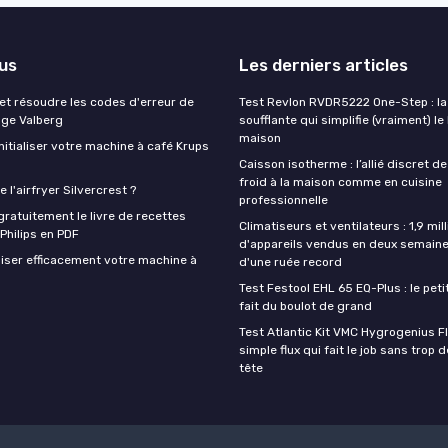
lus
Les derniers articles
t résoudre les codes d'erreur de
Test Revlon RVDR5222 One-Step : la
nge Valberg
soufflante qui simplifie (vraiment) le
maison
itialiser votre machine à café Krups
Caisson isotherme : l’allié discret de
froid à la maison comme en cuisine
 l'airfryer Silvercrest ?
professionnelle
ratuitement le livre de recettes
Climatiseurs et ventilateurs : 1,9 mill
 Philips en PDF
d'appareils vendus en deux semaine
iser efficacement votre machine à
d'une ruée record
Test Festool EHL 65 EQ-Plus : le peti
fait du boulot de grand
Test Atlantic Kit VMC Hygrogenius F
simple flux qui fait le job sans trop 
tête