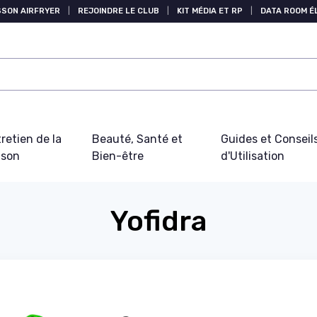
SSON AIRFRYER
|
REJOINDRE LE CLUB
|
KIT MÉDIA ET RP
|
DATA ROOM 
retien de la
Beauté, Santé et
Guides et Conseil
ison
Bien-être
d'Utilisation
Yofidra