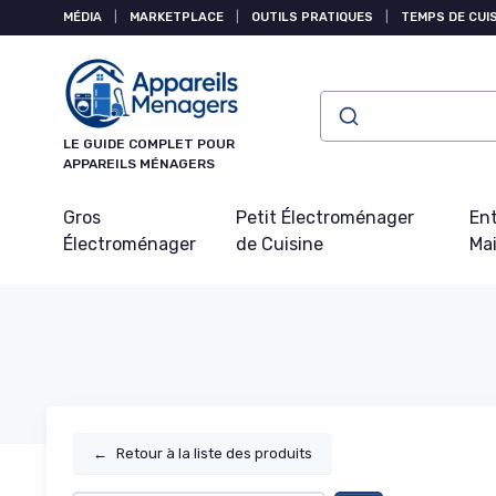
Panneau de gestion des cookies
MÉDIA
|
MARKETPLACE
|
OUTILS PRATIQUES
|
TEMPS DE CUI
LE GUIDE COMPLET POUR
APPAREILS MÉNAGERS
Gros
Petit Électroménager
Ent
Électroménager
de Cuisine
Ma
←
Retour à la liste des produits