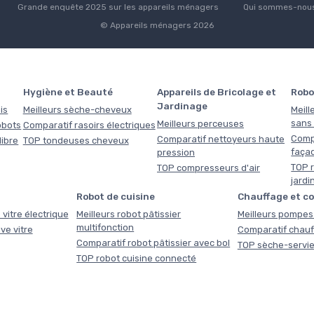
Grande enquête 2025 sur les appareils ménagers
Qui sommes-nous
© Appareils ménagers 2026
Hygiène et Beauté
Appareils de Bricolage et
Robo
Jardinage
is
Meilleurs sèche-cheveux
Meill
sans f
Meilleurs perceuses
obots
Comparatif rasoirs électriques
Comp
Comparatif nettoyeurs haute
libre
TOP tondeuses cheveux
faça
pression
TOP r
TOP compresseurs d'air
jardi
Robot de cuisine
Chauffage et c
 vitre électrique
Meilleurs robot pâtissier
Meilleurs pompes 
multifonction
ve vitre
Comparatif chauf
Comparatif robot pâtissier avec bol
TOP sèche-servie
TOP robot cuisine connecté