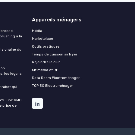
Appareils ménagers
 brosse
Média
 brushing à la
Marketplace
Outils pratiques
 la chaîne du
Temps de cuisson airfryer
Rejoindre le club
ion
Kit média et RP
s, les leçons
Data Room Électroménager
TOP 50 Électroménager
t rabot qui
lex : une VMC
de prise de