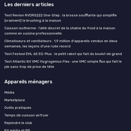
Les derniers articles
Test Revlon RVDR5222 One-Step : la brosse soufflante qui simplifie
(vraiment) le brushing à la maison
Caisson isotherme : l’allié discret de la chaîne du froid à la maison
comme en cuisine professionnelle
Climatiseurs et ventilateurs : 1,9 million d'appareils vendus en deux
semaines, les leçons d'une ruée record
Test Festool EHL 65 EQ-Plus : le petit rabot qui fait du boulot de grand
Test Atlantic Kit VMC Hygrogenius Flex : une VMC simple flux qui fait le
job sans trop de prise de tête
Appareils ménagers
Média
Marketplace
Outils pratiques
Temps de cuisson airfryer
Rejoindre le club
Kit média et RP