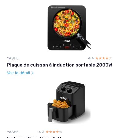
YASHE
4.4
☆☆☆☆☆
★★★★★
Plaque de cuisson à induction portable 2000W
Voir le détail
YASHE
4.3
☆☆☆☆☆
★★★★★