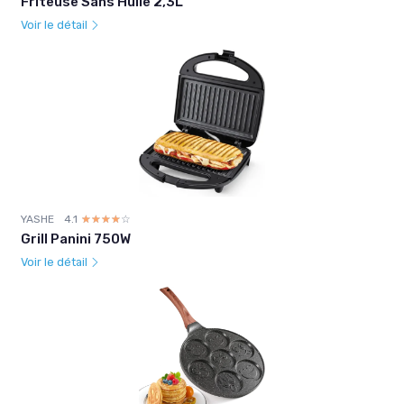
Friteuse Sans Huile 2,3L
Voir le détail
YASHE
4.1
☆☆☆☆☆
★★★★★
Grill Panini 750W
Voir le détail