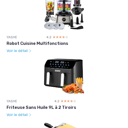
YASHE
4.2
☆☆☆☆☆
★★★★★
Robot Cuisine Multifonctions
Voir le détail
YASHE
4.2
☆☆☆☆☆
★★★★★
Friteuse Sans Huile 9L à 2 Tiroirs
Voir le détail