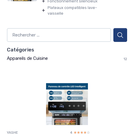
+
Fonctionnement silencieux
Plateaux compatibles lave-
+
vaisselle
Catégories
Appareils de Cuisine
12
YASHE
4
☆☆☆☆☆
★★★★★