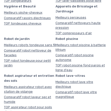
TOP congélateurs
TOP lave-vaisselles pose libre
Hygiène et Beauté
Appareils de Bricolage et
Jardinage
Meilleurs sèche-cheveux
Meilleurs perceuses
Comparatif rasoirs électriques
Comparatif nettoyeurs haute
TOP tondeuses cheveux
pression
TOP compresseurs d'air
Robot de jardin
Robot piscine
Meilleurs robots tondeuse sans fil
Meilleurs robot piscine à batterie
lithium
Comparatif robot nettoyeur de
façades
Comparatif robot piscine
autonome
TOP robot tondeuse pour petit
jardin
TOP robot piscine fond parois et
ligne d'eau
Robot aspirateur et entretien
Robot lave-vitres
des sols
Meilleurs robot lave vitre
électrique
Meilleurs aspirateur robot avec
station de vidange
Comparatif robot lave vitre
magnétique
Comparatif robot laveur sec et
humide
TOP aspirateur robot pour poils