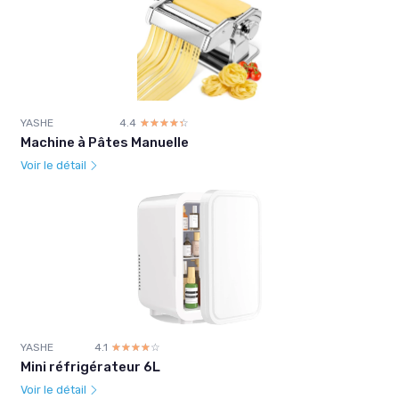
YASHE
4.4
☆☆☆☆☆
★★★★★
Machine à Pâtes Manuelle
Voir le détail
YASHE
4.1
☆☆☆☆☆
★★★★★
Mini réfrigérateur 6L
Voir le détail