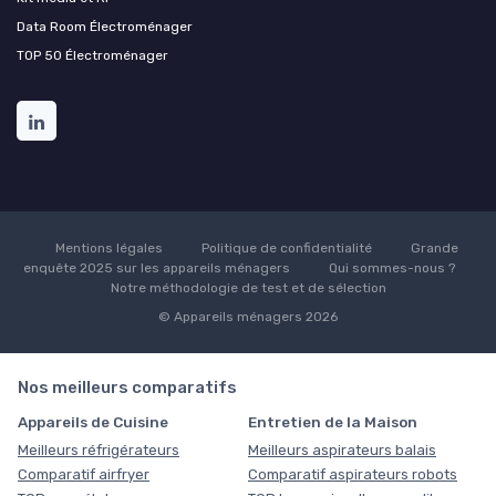
Data Room Électroménager
TOP 50 Électroménager
Mentions légales
Politique de confidentialité
Grande
enquête 2025 sur les appareils ménagers
Qui sommes-nous ?
Notre méthodologie de test et de sélection
© Appareils ménagers 2026
Nos meilleurs comparatifs
Appareils de Cuisine
Entretien de la Maison
Meilleurs réfrigérateurs
Meilleurs aspirateurs balais
Comparatif airfryer
Comparatif aspirateurs robots