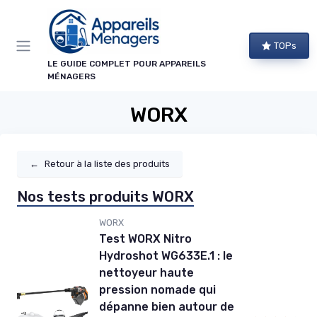
Panneau de gestion des cookies
TOPs
LE GUIDE COMPLET POUR APPAREILS
MÉNAGERS
WORX
←
Retour à la liste des produits
Nos tests produits WORX
WORX
Test WORX Nitro
Hydroshot WG633E.1 : le
nettoyeur haute
pression nomade qui
dépanne bien autour de