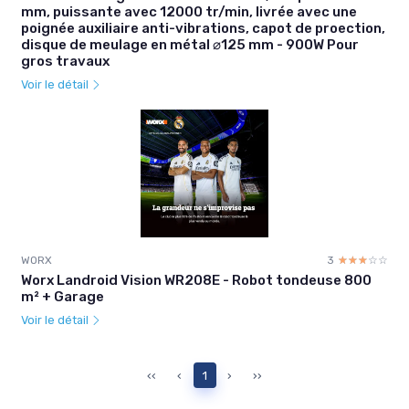
mm, puissante avec 12000 tr/min, livrée avec une
poignée auxiliaire anti-vibrations, capot de proection,
disque de meulage en métal ⌀125 mm - 900W Pour
gros travaux
Voir le détail
WORX
3
☆☆☆☆☆
★★★★★
Worx Landroid Vision WR208E - Robot tondeuse 800
m² + Garage
Voir le détail
‹‹
‹
1
›
››