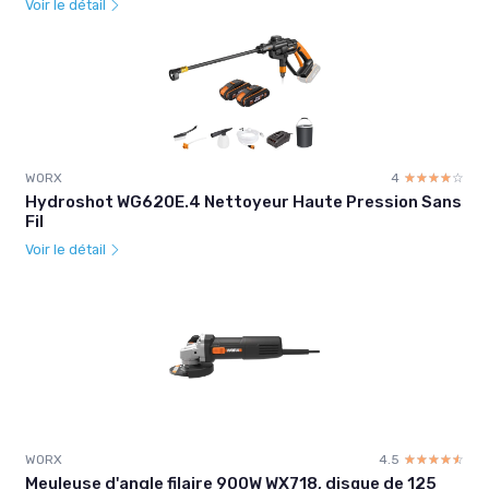
Voir le détail
WORX
4
☆☆☆☆☆
★★★★★
Hydroshot WG620E.4 Nettoyeur Haute Pression Sans
Fil
Voir le détail
WORX
4.5
☆☆☆☆☆
★★★★★
Meuleuse d'angle filaire 900W WX718, disque de 125