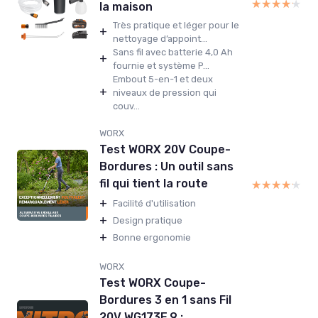
★★★★★
★★★★★
la maison
Très pratique et léger pour le
+
nettoyage d’appoint...
Sans fil avec batterie 4,0 Ah
+
fournie et système P...
Embout 5-en-1 et deux
+
niveaux de pression qui
couv...
WORX
Test WORX 20V Coupe-
Bordures : Un outil sans
fil qui tient la route
★★★★★
★★★★★
+
Facilité d'utilisation
+
Design pratique
+
Bonne ergonomie
WORX
Test WORX Coupe-
Bordures 3 en 1 sans Fil
20V WG173E.9 :