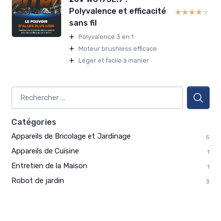
Polyvalence et efficacité
★★★★★
★★★★★
sans fil
+
Polyvalence 3 en 1
+
Moteur brushless efficace
+
Léger et facile à manier
Catégories
Appareils de Bricolage et Jardinage
5
Appareils de Cuisine
1
Entretien de la Maison
1
Robot de jardin
3