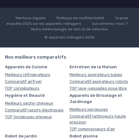
Mentions légales
Politique de confidentialité
Grande
enquête 2025 sur les appareils ménagers
Qui sommes-nous ?
Notre méthodologie de test et de sélection
© Appareils ménagers 2026
Nos meilleurs comparatifs
Appareils de Cuisine
Entretien de la Maison
Meilleurs réfrigérateurs
Meilleurs aspirateurs balais
Comparatif airfryer
Comparatif aspirateurs robots
TOP congélateurs
TOP lave-vaisselles pose libre
Hygiène et Beauté
Appareils de Bricolage et
Jardinage
Meilleurs sèche-cheveux
Meilleurs perceuses
Comparatif rasoirs électriques
Comparatif nettoyeurs haute
TOP tondeuses cheveux
pression
TOP compresseurs d'air
Robot de jardin
Robot piscine