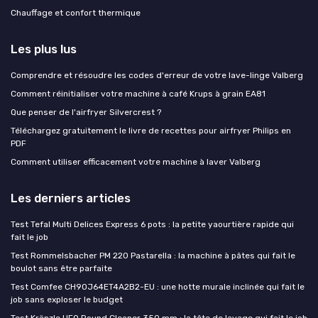
Chauffage et confort thermique
Les plus lus
Comprendre et résoudre les codes d'erreur de votre lave-linge Valberg
Comment réinitialiser votre machine à café Krups à grain EA81
Que penser de l'airfryer Silvercrest ?
Téléchargez gratuitement le livre de recettes pour airfryer Philips en
PDF
Comment utiliser efficacement votre machine à laver Valberg
Les derniers articles
Test Tefal Multi Delices Express 6 pots : la petite yaourtière rapide qui
fait le job
Test Rommelsbacher PM 220 Pastarella : la machine à pâtes qui fait le
boulot sans être parfaite
Test Comfee CH90J64ET4A2B2-EU : une hotte murale inclinée qui fait le
job sans exploser le budget
Test Kränzle UFO Round Cleaner 350 mm : la tête de lavage qui fait le job