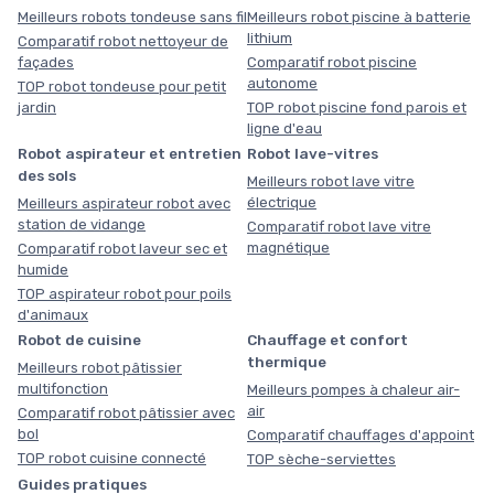
Meilleurs robots tondeuse sans fil
Meilleurs robot piscine à batterie
lithium
Comparatif robot nettoyeur de
façades
Comparatif robot piscine
autonome
TOP robot tondeuse pour petit
jardin
TOP robot piscine fond parois et
ligne d'eau
Robot aspirateur et entretien
Robot lave-vitres
des sols
Meilleurs robot lave vitre
électrique
Meilleurs aspirateur robot avec
station de vidange
Comparatif robot lave vitre
magnétique
Comparatif robot laveur sec et
humide
TOP aspirateur robot pour poils
d'animaux
Robot de cuisine
Chauffage et confort
thermique
Meilleurs robot pâtissier
multifonction
Meilleurs pompes à chaleur air-
air
Comparatif robot pâtissier avec
bol
Comparatif chauffages d'appoint
TOP robot cuisine connecté
TOP sèche-serviettes
Guides pratiques