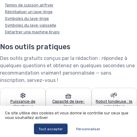
Temps de cuisson airfryer
Réinitialiser un lave-linge
Symboles du lave-linge
Symboles du lave-vaisselle
Détartrer une machine Krups
Nos outils pratiques
Des outils gratuits conçus par la rédaction : répondez à
quelques questions et obtenez en quelques secondes une
recommandation vraiment personnalisée — sans
inscription, servez-vous !
❄️
🧺
🌱
Puissance de
Capacité de lave-
Robot tondeuse : le
climatiseur
linge
calculateur
Ce site utilise des cookies et vous donne le contrôle sur ceux que
vous souhaitez activer
🧹
🍽️
🏊
Quel aspirateur
Configurateur lave-
Quel robot piscine ?
Tout accepter
Personnaliser
choisir ?
vaisselle