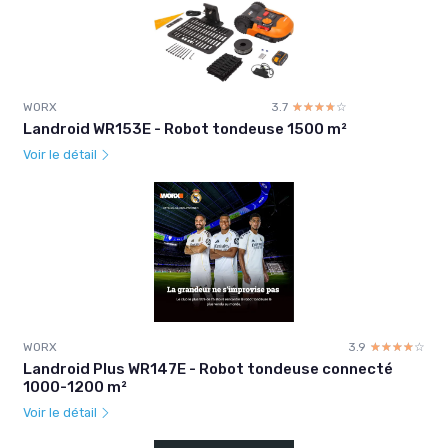
WORX
3.7
☆☆☆☆☆
★★★★★
Landroid WR153E - Robot tondeuse 1500 m²
Voir le détail
WORX
3.9
☆☆☆☆☆
★★★★★
Landroid Plus WR147E - Robot tondeuse connecté
1000-1200 m²
Voir le détail