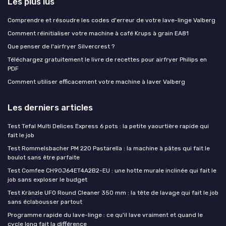
Les plus lus
Comprendre et résoudre les codes d'erreur de votre lave-linge Valberg
Comment réinitialiser votre machine à café Krups à grain EA81
Que penser de l'airfryer Silvercrest ?
Téléchargez gratuitement le livre de recettes pour airfryer Philips en
PDF
Comment utiliser efficacement votre machine à laver Valberg
Les derniers articles
Test Tefal Multi Delices Express 6 pots : la petite yaourtière rapide qui
fait le job
Test Rommelsbacher PM 220 Pastarella : la machine à pâtes qui fait le
boulot sans être parfaite
Test Comfee CH90J64ET4A2B2-EU : une hotte murale inclinée qui fait le
job sans exploser le budget
Test Kränzle UFO Round Cleaner 350 mm : la tête de lavage qui fait le job
sans éclabousser partout
Programme rapide du lave-linge : ce qu'il lave vraiment et quand le
cycle long fait la différence