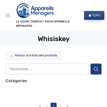
Panneau de gestion des cookies
TOPs
LE GUIDE COMPLET POUR APPAREILS
MÉNAGERS
Whisiskey
←
Retour à la liste des produits
Catégories
‹‹
‹
1
›
››