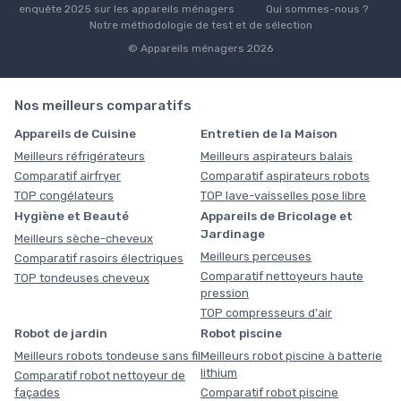
enquête 2025 sur les appareils ménagers
Qui sommes-nous ?
Notre méthodologie de test et de sélection
© Appareils ménagers 2026
Nos meilleurs comparatifs
Appareils de Cuisine
Entretien de la Maison
Meilleurs réfrigérateurs
Meilleurs aspirateurs balais
Comparatif airfryer
Comparatif aspirateurs robots
TOP congélateurs
TOP lave-vaisselles pose libre
Hygiène et Beauté
Appareils de Bricolage et
Jardinage
Meilleurs sèche-cheveux
Meilleurs perceuses
Comparatif rasoirs électriques
Comparatif nettoyeurs haute
TOP tondeuses cheveux
pression
TOP compresseurs d'air
Robot de jardin
Robot piscine
Meilleurs robots tondeuse sans fil
Meilleurs robot piscine à batterie
lithium
Comparatif robot nettoyeur de
façades
Comparatif robot piscine