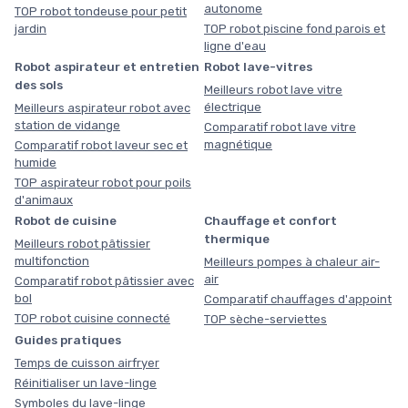
autonome
TOP robot tondeuse pour petit
jardin
TOP robot piscine fond parois et
ligne d'eau
Robot aspirateur et entretien
Robot lave-vitres
des sols
Meilleurs robot lave vitre
électrique
Meilleurs aspirateur robot avec
station de vidange
Comparatif robot lave vitre
magnétique
Comparatif robot laveur sec et
humide
TOP aspirateur robot pour poils
d'animaux
Robot de cuisine
Chauffage et confort
thermique
Meilleurs robot pâtissier
multifonction
Meilleurs pompes à chaleur air-
air
Comparatif robot pâtissier avec
bol
Comparatif chauffages d'appoint
TOP robot cuisine connecté
TOP sèche-serviettes
Guides pratiques
Temps de cuisson airfryer
Réinitialiser un lave-linge
Symboles du lave-linge