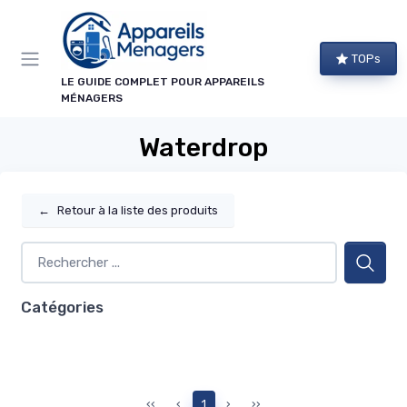
Panneau de gestion des cookies
TOPs
LE GUIDE COMPLET POUR APPAREILS
MÉNAGERS
Waterdrop
←
Retour à la liste des produits
Catégories
‹‹
‹
1
›
››