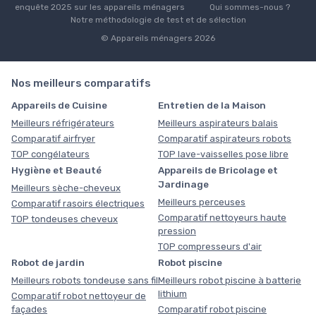
enquête 2025 sur les appareils ménagers
Qui sommes-nous ?
Notre méthodologie de test et de sélection
© Appareils ménagers 2026
Nos meilleurs comparatifs
Appareils de Cuisine
Entretien de la Maison
Meilleurs réfrigérateurs
Meilleurs aspirateurs balais
Comparatif airfryer
Comparatif aspirateurs robots
TOP congélateurs
TOP lave-vaisselles pose libre
Hygiène et Beauté
Appareils de Bricolage et
Jardinage
Meilleurs sèche-cheveux
Meilleurs perceuses
Comparatif rasoirs électriques
Comparatif nettoyeurs haute
TOP tondeuses cheveux
pression
TOP compresseurs d'air
Robot de jardin
Robot piscine
Meilleurs robots tondeuse sans fil
Meilleurs robot piscine à batterie
lithium
Comparatif robot nettoyeur de
façades
Comparatif robot piscine