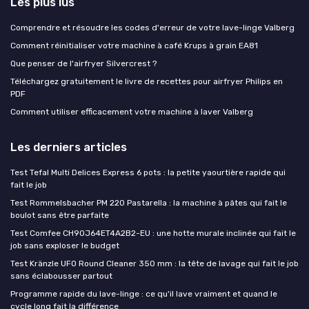
Les plus lus
Comprendre et résoudre les codes d'erreur de votre lave-linge Valberg
Comment réinitialiser votre machine à café Krups à grain EA81
Que penser de l'airfryer Silvercrest ?
Téléchargez gratuitement le livre de recettes pour airfryer Philips en
PDF
Comment utiliser efficacement votre machine à laver Valberg
Les derniers articles
Test Tefal Multi Delices Express 6 pots : la petite yaourtière rapide qui
fait le job
Test Rommelsbacher PM 220 Pastarella : la machine à pâtes qui fait le
boulot sans être parfaite
Test Comfee CH90J64ET4A2B2-EU : une hotte murale inclinée qui fait le
job sans exploser le budget
Test Kränzle UFO Round Cleaner 350 mm : la tête de lavage qui fait le job
sans éclabousser partout
Programme rapide du lave-linge : ce qu'il lave vraiment et quand le
cycle long fait la différence