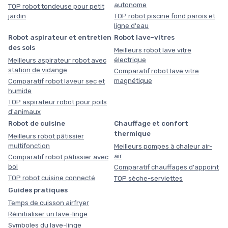
autonome
TOP robot tondeuse pour petit
jardin
TOP robot piscine fond parois et
ligne d'eau
Robot aspirateur et entretien
Robot lave-vitres
des sols
Meilleurs robot lave vitre
électrique
Meilleurs aspirateur robot avec
station de vidange
Comparatif robot lave vitre
magnétique
Comparatif robot laveur sec et
humide
TOP aspirateur robot pour poils
d'animaux
Robot de cuisine
Chauffage et confort
thermique
Meilleurs robot pâtissier
multifonction
Meilleurs pompes à chaleur air-
air
Comparatif robot pâtissier avec
bol
Comparatif chauffages d'appoint
TOP robot cuisine connecté
TOP sèche-serviettes
Guides pratiques
Temps de cuisson airfryer
Réinitialiser un lave-linge
Symboles du lave-linge