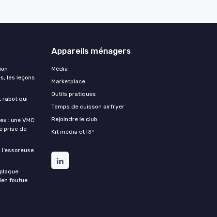
Appareils ménagers
ion
Média
s, les leçons
Marketplace
Outils pratiques
t rabot qui
Temps de cuisson airfryer
Rejoindre le club
lex : une VMC
de prise de
Kit média et RP
 l’essoreuse
 plaque
bien foutue