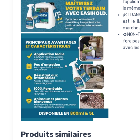
l'applic
le même 
🌿TRANSF
est le l
marches,
♻️NON-T
fera pas
avec les 
Produits similaires