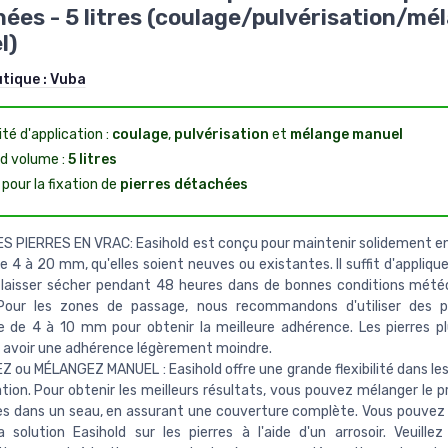
ées - 5 litres (coulage/pulvérisation/mé
l)
utique :
Vuba
ité d'application :
coulage
,
pulvérisation
et
mélange manuel
d volume :
5 litres
 pour la fixation de
pierres détachées
ES PIERRES EN VRAC: Easihold est conçu pour maintenir solidement e
de 4 à 20 mm, qu'elles soient neuves ou existantes. Il suffit d'applique
 laisser sécher pendant 48 heures dans de bonnes conditions mété
 Pour les zones de passage, nous recommandons d'utiliser des pi
 de 4 à 10 mm pour obtenir la meilleure adhérence. Les pierres p
 avoir une adhérence légèrement moindre.
 ou MÉLANGEZ MANUEL : Easihold offre une grande flexibilité dans l
ation. Pour obtenir les meilleurs résultats, vous pouvez mélanger le 
res dans un seau, en assurant une couverture complète. Vous pouve
a solution Easihold sur les pierres à l'aide d'un arrosoir. Veuille