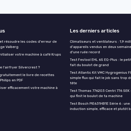
lus
Les derniers articles
t résoudre les codes d'erreur de
Climatiseurs et ventilateurs : 1,9 mill
nge Valberg
d'appareils vendus en deux semaine
d'une ruée record
itialiser votre machine à café Krups
Test Festool EHL 65 EQ-Plus : le peti
fait du boulot de grand
 l'airfryer Silvercrest ?
Test Atlantic Kit VMC Hygrogenius F
ratuitement le livre de recettes
simple flux qui fait le job sans trop 
 Philips en PDF
tête
iser efficacement votre machine à
Test Thomas 776203 Centri 776 SEK :
qui finit le boulot de ta machine
Test Bosch PIE631HB1E Série 6 : une
induction simple, efficace et plutôt 