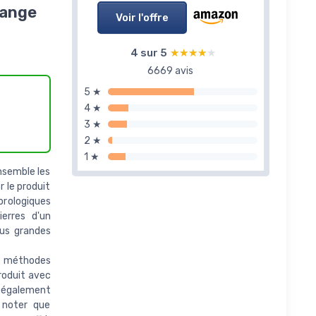
lange
Voir l'offre
4 sur 5
★★★★★
★★★★★
6669 avis
5 ★
4 ★
3 ★
2 ★
1 ★
nsemble les
r le produit
orologiques
erres d'un
lus grandes
es méthodes
produit avec
z également
z noter que