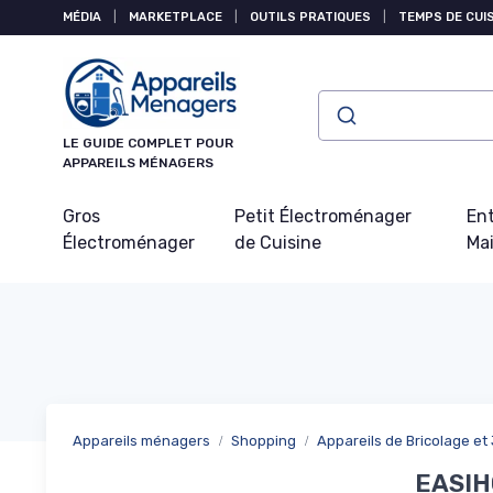
Panneau de gestion des cookies
MÉDIA
|
MARKETPLACE
|
OUTILS PRATIQUES
|
TEMPS DE CUI
LE GUIDE COMPLET POUR
APPAREILS MÉNAGERS
Gros
Petit Électroménager
Ent
Électroménager
de Cuisine
Ma
Appareils ménagers
Shopping
Appareils de Bricolage et
EASIHO