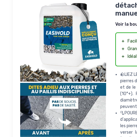
détach
manue
Voir la bo
＋
Facil
＋
Gran
＋
Idéal
🪨LIEZ L
pierres 
et de le
(10°+).
diamètre
peuvent
🫗POUREZ
d'applic
les pier
verser l