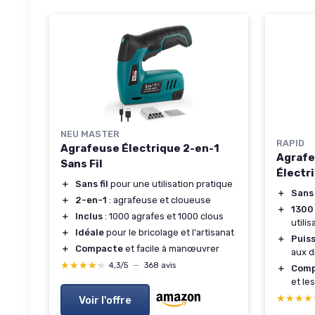
NEU MASTER
RAPID
Agrafeuse Électrique 2-en-1
Agraf
Sans Fil
Électr
＋
Sans fil
pour une utilisation pratique
＋
Sans 
＋
2-en-1
: agrafeuse et cloueuse
＋
1300 
＋
Inclus
: 1000 agrafes et 1000 clous
utili
＋
Idéale
pour le bricolage et l'artisanat
＋
Puis
＋
Compacte
et facile à manœuvrer
aux d
★★★★★
★★★★★
4,3/5
—
368 avis
＋
Comp
et le
★★★★
★★★★
Voir l'offre