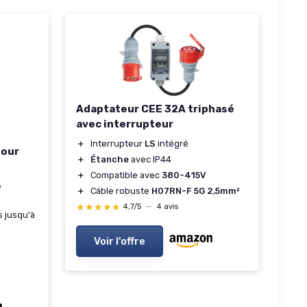
Adaptateur CEE 32A triphasé
avec interrupteur
＋
Interrupteur
LS
intégré
pour
＋
Étanche
avec IP44
＋
Compatible avec
380-415V
e
＋
Câble robuste
H07RN-F 5G 2,5mm²
★★★★★
★★★★★
4,7/5
—
4 avis
 jusqu'à
Voir l'offre