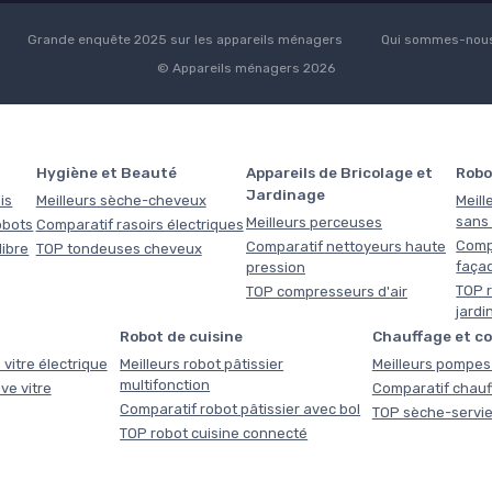
Grande enquête 2025 sur les appareils ménagers
Qui sommes-nous
© Appareils ménagers 2026
Hygiène et Beauté
Appareils de Bricolage et
Robo
Jardinage
is
Meilleurs sèche-cheveux
Meill
sans f
Meilleurs perceuses
obots
Comparatif rasoirs électriques
Comp
Comparatif nettoyeurs haute
libre
TOP tondeuses cheveux
faça
pression
TOP r
TOP compresseurs d'air
jardi
Robot de cuisine
Chauffage et c
 vitre électrique
Meilleurs robot pâtissier
Meilleurs pompes 
multifonction
ve vitre
Comparatif chauf
Comparatif robot pâtissier avec bol
TOP sèche-servie
TOP robot cuisine connecté