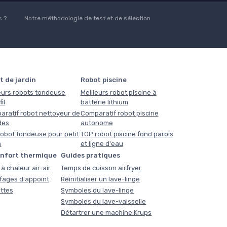
 ?
Notre méthodologie de test et de sélection
t de jardin
Robot piscine
eurs robots tondeuse
Meilleurs robot piscine à
il
batterie lithium
aratif robot nettoyeur de
Comparatif robot piscine
des
autonome
obot tondeuse pour petit
TOP robot piscine fond parois
n
et ligne d'eau
onfort thermique
Guides pratiques
à chaleur air-air
Temps de cuisson airfryer
fages d'appoint
Réinitialiser un lave-linge
ttes
Symboles du lave-linge
Symboles du lave-vaisselle
Détartrer une machine Krups