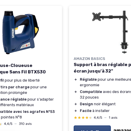
AMAZON BASICS
Support à bras réglable 
euse-Cloueuse
écran jusqu'à 32"
ique Sans Fil BTX530
＋
Réglable
pour une meilleur
fil
pour plus de liberté
ergonomie
tirs par charge
pour une
＋
Compatible
avec des écrans
sation prolongée
32 pouces
sance réglable
pour s'adapter
＋
Design
noir élégant
ifférents matériaux
＋
Facile
à installer
atible avec les agrafes N°53
s pointes N°8
★★★★★
★★★★★
4,4/5
—
1 avis
★
★
4,4/5
—
310 avis