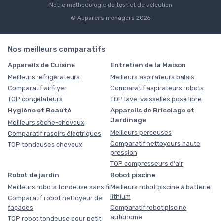
Notre méthodologie de test et de sélection
© Appareils ménagers 2026
Nos meilleurs comparatifs
Appareils de Cuisine
Entretien de la Maison
Meilleurs réfrigérateurs
Meilleurs aspirateurs balais
Comparatif airfryer
Comparatif aspirateurs robots
TOP congélateurs
TOP lave-vaisselles pose libre
Hygiène et Beauté
Appareils de Bricolage et
Jardinage
Meilleurs sèche-cheveux
Meilleurs perceuses
Comparatif rasoirs électriques
Comparatif nettoyeurs haute
TOP tondeuses cheveux
pression
TOP compresseurs d'air
Robot de jardin
Robot piscine
Meilleurs robots tondeuse sans fil
Meilleurs robot piscine à batterie
lithium
Comparatif robot nettoyeur de
façades
Comparatif robot piscine
autonome
TOP robot tondeuse pour petit