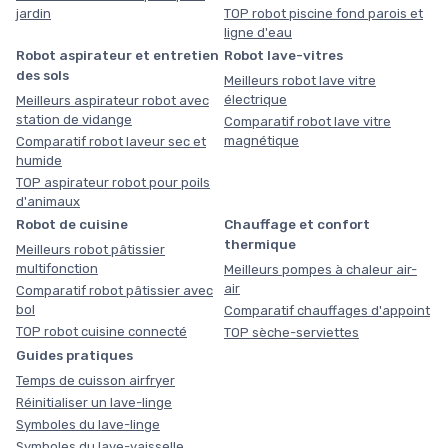
jardin
TOP robot piscine fond parois et
ligne d'eau
Robot aspirateur et entretien
Robot lave-vitres
des sols
Meilleurs robot lave vitre
électrique
Meilleurs aspirateur robot avec
station de vidange
Comparatif robot lave vitre
magnétique
Comparatif robot laveur sec et
humide
TOP aspirateur robot pour poils
d'animaux
Robot de cuisine
Chauffage et confort
thermique
Meilleurs robot pâtissier
multifonction
Meilleurs pompes à chaleur air-
air
Comparatif robot pâtissier avec
bol
Comparatif chauffages d'appoint
TOP robot cuisine connecté
TOP sèche-serviettes
Guides pratiques
Temps de cuisson airfryer
Réinitialiser un lave-linge
Symboles du lave-linge
Symboles du lave-vaisselle