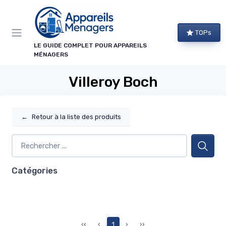
Panneau de gestion des cookies
TOPs
LE GUIDE COMPLET POUR APPAREILS
MÉNAGERS
Villeroy Boch
←
Retour à la liste des produits
Catégories
‹‹
‹
1
›
››