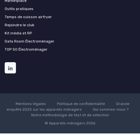
Marketplace
Outils pratiques
Temps de cuisson airfryer
Rejoindre le club
Kit média et RP
Data Room Électroménager
TOP 50 Électroménager
Mentions légales
Politique de confidentialité
Grande
enquête 2025 sur les appareils ménagers
Qui sommes-nous ?
Notre méthodologie de test et de sélection
© Appareils ménagers 2026