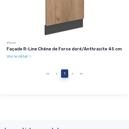
Vicco
Façade R-Line Chêne de Force doré/Anthracite 45 cm
Voir le détail
‹‹
‹
1
›
››