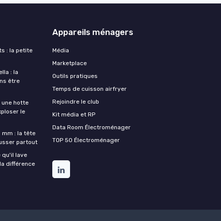
Appareils ménagers
s : la petite
Média
Marketplace
la : la
Outils pratiques
ans être
Temps de cuisson airfryer
Rejoindre le club
une hotte
xploser le
Kit média et RP
Data Room Électroménager
 mm : la tête
TOP 50 Électroménager
ousser partout
qu'il lave
la différence