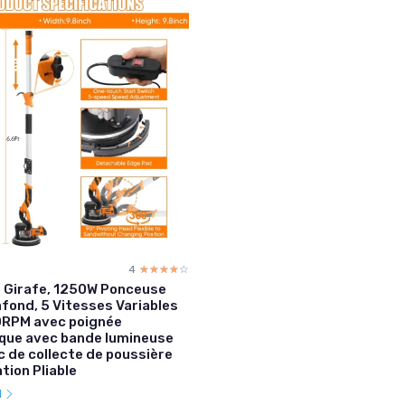
4
☆☆☆☆☆
★★★★★
 Girafe, 1250W Ponceuse
afond, 5 Vitesses Variables
RPM avec poignée
que avec bande lumineuse
c de collecte de poussière
tion Pliable
l