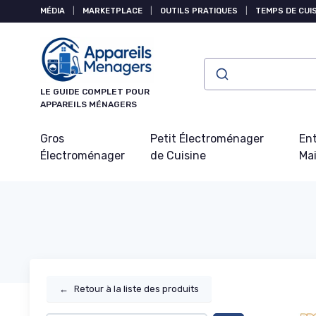
Panneau de gestion des cookies
MÉDIA
|
MARKETPLACE
|
OUTILS PRATIQUES
|
TEMPS DE CUI
LE GUIDE COMPLET POUR
APPAREILS MÉNAGERS
Gros
Petit Électroménager
Ent
Électroménager
de Cuisine
Ma
←
Retour à la liste des produits