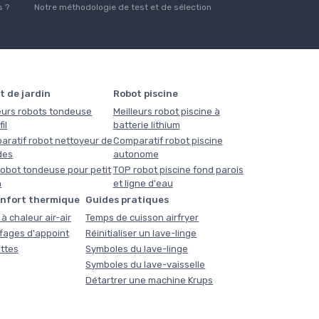
 ?
Notre méthodologie de test et de sélection
t de jardin
Robot piscine
eurs robots tondeuse
Meilleurs robot piscine à
il
batterie lithium
aratif robot nettoyeur de
Comparatif robot piscine
des
autonome
obot tondeuse pour petit
TOP robot piscine fond parois
n
et ligne d'eau
onfort thermique
Guides pratiques
à chaleur air-air
Temps de cuisson airfryer
fages d'appoint
Réinitialiser un lave-linge
ttes
Symboles du lave-linge
Symboles du lave-vaisselle
Détartrer une machine Krups