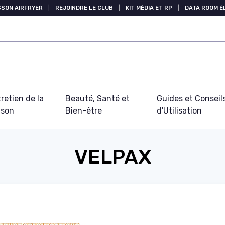
SSON AIRFRYER
|
REJOINDRE LE CLUB
|
KIT MÉDIA ET RP
|
DATA ROOM 
retien de la
Beauté, Santé et
Guides et Conseil
ison
Bien-être
d'Utilisation
VELPAX