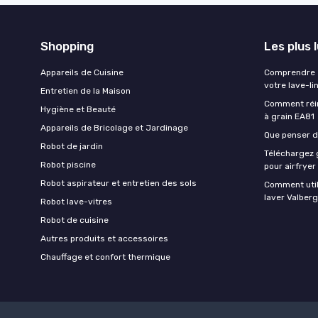
Shopping
Les plus 
Appareils de Cuisine
Comprendre e
votre lave-li
Entretien de la Maison
Comment réin
Hygiène et Beauté
à grain EA81
Appareils de Bricolage et Jardinage
Que penser de
Robot de jardin
Téléchargez g
Robot piscine
pour airfryer
Robot aspirateur et entretien des sols
Comment util
laver Valberg
Robot lave-vitres
Robot de cuisine
Autres produits et accessoires
Chauffage et confort thermique