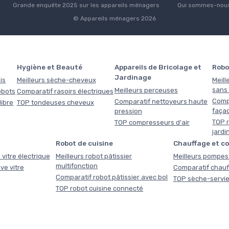
Grande enquête 2025 sur les appareils ménagers
Qui sommes-nous
© Appareils ménagers 2026
Hygiène et Beauté
Appareils de Bricolage et
Robo
Jardinage
is
Meilleurs sèche-cheveux
Meill
sans f
Meilleurs perceuses
obots
Comparatif rasoirs électriques
Comp
Comparatif nettoyeurs haute
libre
TOP tondeuses cheveux
faça
pression
TOP r
TOP compresseurs d'air
jardi
Robot de cuisine
Chauffage et c
 vitre électrique
Meilleurs robot pâtissier
Meilleurs pompes 
multifonction
ve vitre
Comparatif chauf
Comparatif robot pâtissier avec bol
TOP sèche-servie
TOP robot cuisine connecté