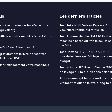
lus
Les derniers articles
t résoudre les codes d'erreur de
Test Tefal Multi Delices Express 6 pot
nge Valberg
yaourtière rapide qui fait le job
itialiser votre machine à café Krups
Test Rommelsbacher PM 220 Pastarel
machine à pâtes qui fait le boulot s
parfaite
 l'airfryer Silvercrest ?
Test Comfee CH90J64ET4A2B2-EU : 
ratuitement le livre de recettes
murale inclinée qui fait le job sans e
 Philips en PDF
budget
iser efficacement votre machine à
Test Kränzle UFO Round Cleaner 350
de lavage qui fait le job sans éclab
Programme rapide du lave-linge : ce 
vraiment et quand le cycle long fait 