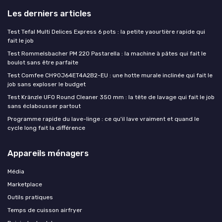
Les derniers articles
Test Tefal Multi Delices Express 6 pots : la petite yaourtière rapide qui
fait le job
Test Rommelsbacher PM 220 Pastarella : la machine à pâtes qui fait le
boulot sans être parfaite
Test Comfee CH90J64ET4A2B2-EU : une hotte murale inclinée qui fait le
job sans exploser le budget
Test Kränzle UFO Round Cleaner 350 mm : la tête de lavage qui fait le job
sans éclabousser partout
Programme rapide du lave-linge : ce qu'il lave vraiment et quand le
cycle long fait la différence
Appareils ménagers
Média
Marketplace
Outils pratiques
Temps de cuisson airfryer