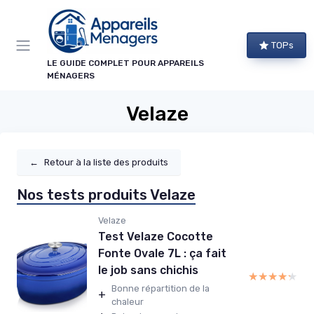
Panneau de gestion des cookies
TOPs
LE GUIDE COMPLET POUR APPAREILS
MÉNAGERS
Velaze
←
Retour à la liste des produits
Nos tests produits Velaze
Velaze
Test Velaze Cocotte
Fonte Ovale 7L : ça fait
le job sans chichis
★★★★★
★★★★★
Bonne répartition de la
+
chaleur