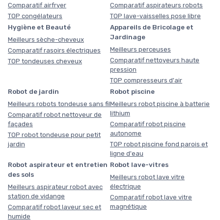
Comparatif airfryer
Comparatif aspirateurs robots
TOP congélateurs
TOP lave-vaisselles pose libre
Hygiène et Beauté
Appareils de Bricolage et
Jardinage
Meilleurs sèche-cheveux
Meilleurs perceuses
Comparatif rasoirs électriques
Comparatif nettoyeurs haute
TOP tondeuses cheveux
pression
TOP compresseurs d'air
Robot de jardin
Robot piscine
Meilleurs robots tondeuse sans fil
Meilleurs robot piscine à batterie
lithium
Comparatif robot nettoyeur de
façades
Comparatif robot piscine
autonome
TOP robot tondeuse pour petit
jardin
TOP robot piscine fond parois et
ligne d'eau
Robot aspirateur et entretien
Robot lave-vitres
des sols
Meilleurs robot lave vitre
électrique
Meilleurs aspirateur robot avec
station de vidange
Comparatif robot lave vitre
magnétique
Comparatif robot laveur sec et
humide