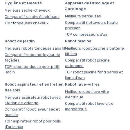
Hygiène et Beauté
Appareils de Bricolage et
Jardinage
Meilleurs sèche-cheveux
Meilleurs perceuses
Comparatif rasoirs électriques
Comparatif nettoyeurs haute
TOP tondeuses cheveux
pression
TOP compresseurs d'air
Robot de jardin
Robot piscine
Meilleurs robots tondeuse sans fil
Meilleurs robot piscine à batterie
lithium
Comparatif robot nettoyeur de
façades
Comparatif robot piscine
autonome
TOP robot tondeuse pour petit
jardin
TOP robot piscine fond parois et
ligne d'eau
Robot aspirateur et entretien
Robot lave-vitres
des sols
Meilleurs robot lave vitre
électrique
Meilleurs aspirateur robot avec
station de vidange
Comparatif robot lave vitre
magnétique
Comparatif robot laveur sec et
humide
TOP aspirateur robot pour poils
d'animaux