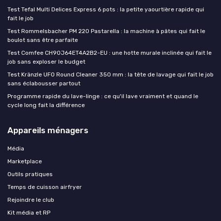
Test Tefal Multi Delices Express 6 pots : la petite yaourtière rapide qui
fait le job
Test Rommelsbacher PM 220 Pastarella : la machine à pâtes qui fait le
boulot sans être parfaite
Test Comfee CH90J64ET4A2B2-EU : une hotte murale inclinée qui fait le
job sans exploser le budget
Test Kränzle UFO Round Cleaner 350 mm : la tête de lavage qui fait le job
sans éclabousser partout
Programme rapide du lave-linge : ce qu'il lave vraiment et quand le
cycle long fait la différence
Appareils ménagers
Média
Marketplace
Outils pratiques
Temps de cuisson airfryer
Rejoindre le club
Kit média et RP