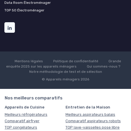
Data Room Électroménager
TOP 50 Électroménager
Mentions légales
Politique de confidentialité
Grande
enquête 2025 sur les appareils ménagers
Qui sommes-nous ?
Notre méthodologie de test et de sélection
© Appareils ménagers 2026
Nos meilleurs comparatifs
Appareils de Cuisine
Entretien de la Maison
Meilleurs réfrigérateurs
Meilleurs aspirateurs balais
Comparatif airfryer
Comparatif aspirateurs robots
TOP congélateurs
TOP lave-vaisselles pose libre