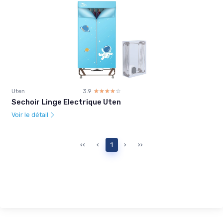
Uten
3.9
☆☆☆☆☆
★★★★★
Sechoir Linge Electrique Uten
Voir le détail
‹‹
‹
1
›
››