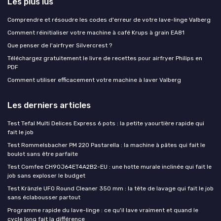
Les plus lus
Comprendre et résoudre les codes d'erreur de votre lave-linge Valberg
Comment réinitialiser votre machine à café Krups à grain EA81
Que penser de l'airfryer Silvercrest ?
Téléchargez gratuitement le livre de recettes pour airfryer Philips en
PDF
Comment utiliser efficacement votre machine à laver Valberg
Les derniers articles
Test Tefal Multi Delices Express 6 pots : la petite yaourtière rapide qui
fait le job
Test Rommelsbacher PM 220 Pastarella : la machine à pâtes qui fait le
boulot sans être parfaite
Test Comfee CH90J64ET4A2B2-EU : une hotte murale inclinée qui fait le
job sans exploser le budget
Test Kränzle UFO Round Cleaner 350 mm : la tête de lavage qui fait le job
sans éclabousser partout
Programme rapide du lave-linge : ce qu'il lave vraiment et quand le
cycle long fait la différence