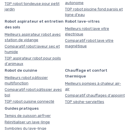
autonome
TOP robot tondeuse pour petit
jardin
TOP robot piscine fond parois et
ligne d'eau
Robot aspirateur et entretien
Robot lave-vitres
des sols
Meilleurs robot lave vitre
électrique
Meilleurs aspirateur robot avec
station de vidange
Comparatif robot lave vitre
magnétique
Comparatif robot laveur sec et
humide
TOP aspirateur robot pour poils
d'animaux
Robot de cuisine
Chauffage et confort
thermique
Meilleurs robot pâtissier
multifonction
Meilleurs pompes à chaleur air-
air
Comparatif robot pâtissier avec
bol
Comparatif chauffages d'appoint
TOP robot cuisine connecté
TOP sèche-serviettes
Guides pratiques
Temps de cuisson airfryer
Réinitialiser un lave-linge
Symboles du lave-linge