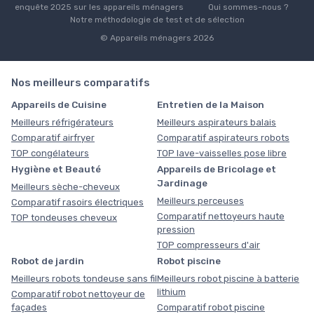
enquête 2025 sur les appareils ménagers
Qui sommes-nous ?
Notre méthodologie de test et de sélection
© Appareils ménagers 2026
Nos meilleurs comparatifs
Appareils de Cuisine
Entretien de la Maison
Meilleurs réfrigérateurs
Meilleurs aspirateurs balais
Comparatif airfryer
Comparatif aspirateurs robots
TOP congélateurs
TOP lave-vaisselles pose libre
Hygiène et Beauté
Appareils de Bricolage et
Jardinage
Meilleurs sèche-cheveux
Meilleurs perceuses
Comparatif rasoirs électriques
Comparatif nettoyeurs haute
TOP tondeuses cheveux
pression
TOP compresseurs d'air
Robot de jardin
Robot piscine
Meilleurs robots tondeuse sans fil
Meilleurs robot piscine à batterie
lithium
Comparatif robot nettoyeur de
façades
Comparatif robot piscine