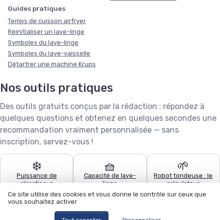
Guides pratiques
Temps de cuisson airfryer
Réinitialiser un lave-linge
Symboles du lave-linge
Symboles du lave-vaisselle
Détartrer une machine Krups
Nos outils pratiques
Des outils gratuits conçus par la rédaction : répondez à
quelques questions et obtenez en quelques secondes une
recommandation vraiment personnalisée — sans
inscription, servez-vous !
❄️
🧺
🌱
Puissance de
Capacité de lave-
Robot tondeuse : le
climatiseur
linge
calculateur
Ce site utilise des cookies et vous donne le contrôle sur ceux que
vous souhaitez activer
🧹
🍽️
🏊
Quel aspirateur
Configurateur lave-
Quel robot piscine ?
Tout accepter
Personnaliser