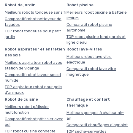
Robot de jardin
Robot piscine
Meilleurs robots tondeuse sans fil
Meilleurs robot piscine à batterie
lithium
Comparatif robot nettoyeur de
façades
Comparatif robot piscine
autonome
TOP robot tondeuse pour petit
jardin
TOP robot piscine fond parois et
ligne d'eau
Robot aspirateur et entretien
Robot lave-vitres
des sols
Meilleurs robot lave vitre
électrique
Meilleurs aspirateur robot avec
station de vidange
Comparatif robot lave vitre
magnétique
Comparatif robot laveur sec et
humide
TOP aspirateur robot pour poils
d'animaux
Robot de cuisine
Chauffage et confort
thermique
Meilleurs robot pâtissier
multifonction
Meilleurs pompes à chaleur air-
air
Comparatif robot pâtissier avec
bol
Comparatif chauffages d'appoint
TOP robot cuisine connecté
TOP sèche-serviettes