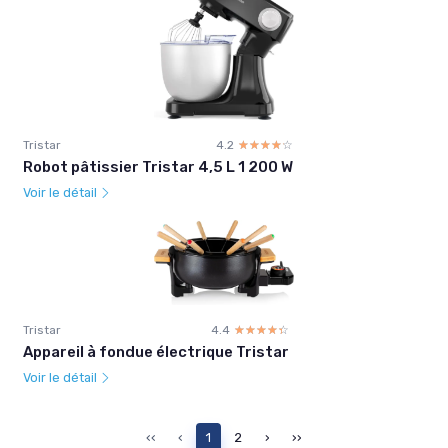
Tristar
4.2
☆☆☆☆☆
★★★★★
Robot pâtissier Tristar 4,5 L 1 200 W
Voir le détail
Tristar
4.4
☆☆☆☆☆
★★★★★
Appareil à fondue électrique Tristar
Voir le détail
‹‹
‹
1
2
›
››