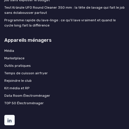
job sans exploser le budget
Test Kränzle UFO Round Cleaner 350 mm : la tête de lavage qui fait le job
sans éclabousser partout
Programme rapide du lave-linge : ce qu'il lave vraiment et quand le
cycle long fait la différence
Appareils ménagers
Média
Marketplace
Outils pratiques
Temps de cuisson airfryer
Rejoindre le club
Kit média et RP
Data Room Électroménager
TOP 50 Électroménager