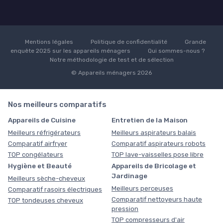
Mentions légales
Politique de confidentialité
Grande
enquête 2025 sur les appareils ménagers
Qui sommes-nous ?
Notre méthodologie de test et de sélection
© Appareils ménagers 2026
Nos meilleurs comparatifs
Appareils de Cuisine
Entretien de la Maison
Meilleurs réfrigérateurs
Meilleurs aspirateurs balais
Comparatif airfryer
Comparatif aspirateurs robots
TOP congélateurs
TOP lave-vaisselles pose libre
Hygiène et Beauté
Appareils de Bricolage et
Jardinage
Meilleurs sèche-cheveux
Meilleurs perceuses
Comparatif rasoirs électriques
Comparatif nettoyeurs haute
TOP tondeuses cheveux
pression
TOP compresseurs d'air