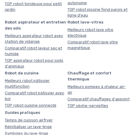
autonome
TOP robot tondeuse pour petit
jardin
TOP robot piscine fond parois et
ligne d'eau
Robot aspirateur et entretien
Robot lave-vitres
des sols
Meilleurs robot lave vitre
électrique
Meilleurs aspirateur robot avec
station de vidange
Comparatif robot lave vitre
magnétique
Comparatif robot laveur sec et
humide
TOP aspirateur robot pour poils
d'animaux
Robot de cuisine
Chauffage et confort
thermique
Meilleurs robot pâtissier
multifonction
Meilleurs pompes à chaleur air-
air
Comparatif robot pâtissier avec
bol
Comparatif chauffages d'appoint
TOP robot cuisine connecté
TOP sèche-serviettes
Guides pratiques
Temps de cuisson airfryer
Réinitialiser un lave-linge
Symboles du lave-linge