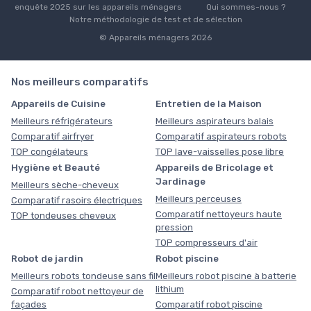
enquête 2025 sur les appareils ménagers
Qui sommes-nous ?
Notre méthodologie de test et de sélection
© Appareils ménagers 2026
Nos meilleurs comparatifs
Appareils de Cuisine
Entretien de la Maison
Meilleurs réfrigérateurs
Meilleurs aspirateurs balais
Comparatif airfryer
Comparatif aspirateurs robots
TOP congélateurs
TOP lave-vaisselles pose libre
Hygiène et Beauté
Appareils de Bricolage et
Jardinage
Meilleurs sèche-cheveux
Meilleurs perceuses
Comparatif rasoirs électriques
Comparatif nettoyeurs haute
TOP tondeuses cheveux
pression
TOP compresseurs d'air
Robot de jardin
Robot piscine
Meilleurs robots tondeuse sans fil
Meilleurs robot piscine à batterie
lithium
Comparatif robot nettoyeur de
façades
Comparatif robot piscine