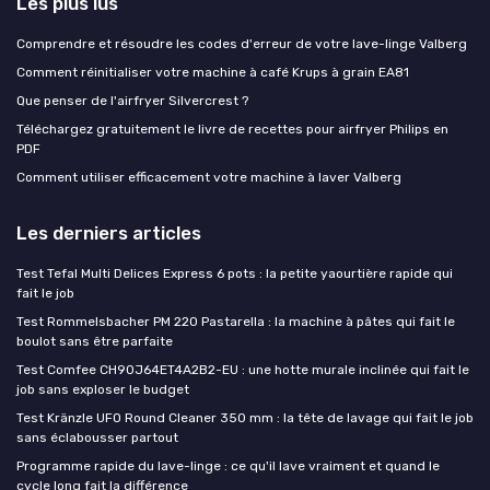
Les plus lus
Comprendre et résoudre les codes d'erreur de votre lave-linge Valberg
Comment réinitialiser votre machine à café Krups à grain EA81
Que penser de l'airfryer Silvercrest ?
Téléchargez gratuitement le livre de recettes pour airfryer Philips en
PDF
Comment utiliser efficacement votre machine à laver Valberg
Les derniers articles
Test Tefal Multi Delices Express 6 pots : la petite yaourtière rapide qui
fait le job
Test Rommelsbacher PM 220 Pastarella : la machine à pâtes qui fait le
boulot sans être parfaite
Test Comfee CH90J64ET4A2B2-EU : une hotte murale inclinée qui fait le
job sans exploser le budget
Test Kränzle UFO Round Cleaner 350 mm : la tête de lavage qui fait le job
sans éclabousser partout
Programme rapide du lave-linge : ce qu'il lave vraiment et quand le
cycle long fait la différence