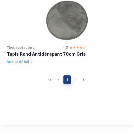
Thedecofactory
4.3
☆☆☆☆☆
★★★★★
Tapis Rond Antidérapant 70cm Gris
Voir le détail
‹‹
‹
1
›
››