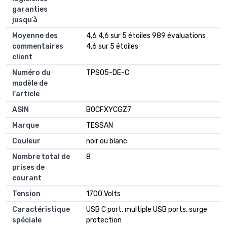
garanties
jusqu’à
Moyenne des
4,6 4,6 sur 5 étoiles 989 évaluations
commentaires
4,6 sur 5 étoiles
client
Numéro du
TPS05-DE-C
modèle de
l'article
ASIN
B0CFXYCGZ7
Marque
TESSAN
Couleur
noir ou blanc
Nombre total de
8
prises de
courant
Tension
1700 Volts
Caractéristique
USB C port, multiple USB ports, surge
spéciale
protection