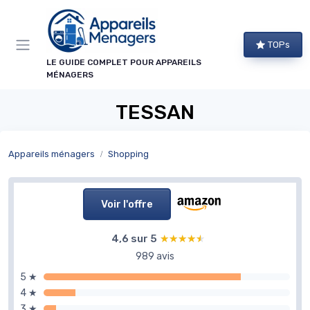
Panneau de gestion des cookies
TOPs
LE GUIDE COMPLET POUR APPAREILS
MÉNAGERS
TESSAN
Appareils ménagers
Shopping
Voir l'offre
4,6 sur 5
★★★★★
★★★★★
989 avis
5 ★
4 ★
3 ★