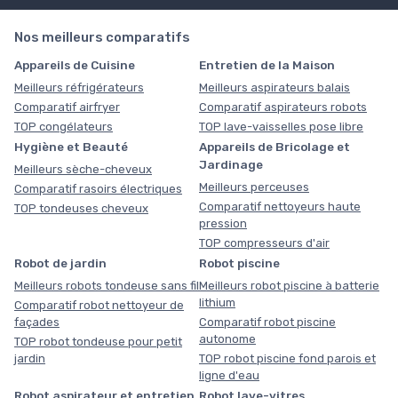
Nos meilleurs comparatifs
Appareils de Cuisine
Entretien de la Maison
Meilleurs réfrigérateurs
Meilleurs aspirateurs balais
Comparatif airfryer
Comparatif aspirateurs robots
TOP congélateurs
TOP lave-vaisselles pose libre
Hygiène et Beauté
Appareils de Bricolage et
Jardinage
Meilleurs sèche-cheveux
Meilleurs perceuses
Comparatif rasoirs électriques
Comparatif nettoyeurs haute
TOP tondeuses cheveux
pression
TOP compresseurs d'air
Robot de jardin
Robot piscine
Meilleurs robots tondeuse sans fil
Meilleurs robot piscine à batterie
lithium
Comparatif robot nettoyeur de
façades
Comparatif robot piscine
autonome
TOP robot tondeuse pour petit
jardin
TOP robot piscine fond parois et
ligne d'eau
Robot aspirateur et entretien
Robot lave-vitres