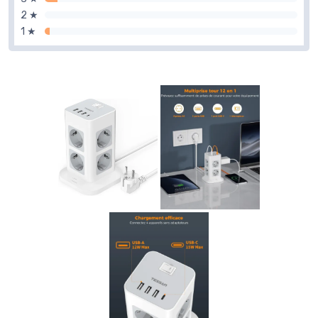
2 ★
1 ★