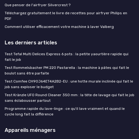
Que penser de l'airfryer Silvercrest ?
Téléchargez gratuitement le livre de recettes pour airfryer Philips en
PDF
Comment utiliser efficacement votre machine à laver Valberg
Les derniers articles
Test Tefal Multi Delices Express 6 pots : la petite yaourtière rapide qui
fait le job
Test Rommelsbacher PM 220 Pastarella : la machine à pâtes qui fait le
boulot sans être parfaite
Test Comfee CH90J64ET4A2B2-EU : une hotte murale inclinée qui fait le
job sans exploser le budget
Test Kränzle UFO Round Cleaner 350 mm : la tête de lavage qui fait le job
sans éclabousser partout
Programme rapide du lave-linge : ce qu'il lave vraiment et quand le
cycle long fait la différence
Appareils ménagers