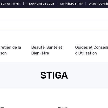
SSON AIRFRYER
|
REJOINDRE LE CLUB
|
KIT MÉDIA ET RP
|
DATA ROOM 
retien de la
Beauté, Santé et
Guides et Conseil
ison
Bien-être
d'Utilisation
STIGA