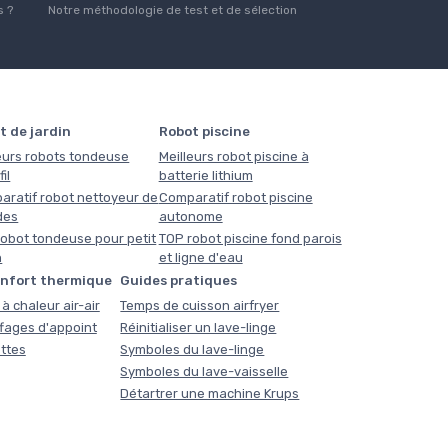
 ?
Notre méthodologie de test et de sélection
t de jardin
Robot piscine
eurs robots tondeuse
Meilleurs robot piscine à
il
batterie lithium
aratif robot nettoyeur de
Comparatif robot piscine
des
autonome
obot tondeuse pour petit
TOP robot piscine fond parois
n
et ligne d'eau
onfort thermique
Guides pratiques
à chaleur air-air
Temps de cuisson airfryer
fages d'appoint
Réinitialiser un lave-linge
ttes
Symboles du lave-linge
Symboles du lave-vaisselle
Détartrer une machine Krups