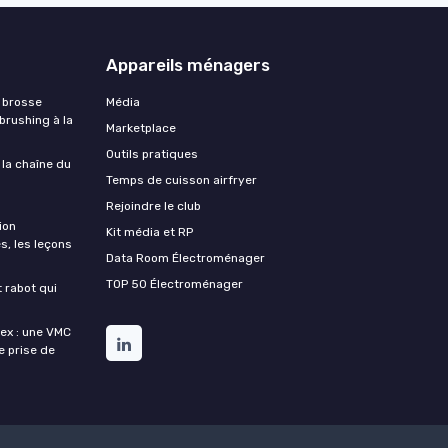
Appareils ménagers
 brosse
Média
 brushing à la
Marketplace
Outils pratiques
 la chaîne du
Temps de cuisson airfryer
Rejoindre le club
ion
Kit média et RP
s, les leçons
Data Room Électroménager
TOP 50 Électroménager
t rabot qui
lex : une VMC
de prise de