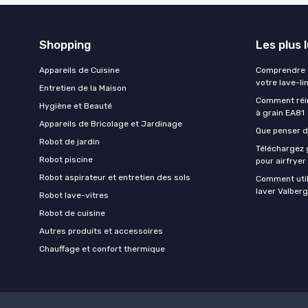
Shopping
Les plus 
Appareils de Cuisine
Comprendre e
votre lave-li
Entretien de la Maison
Comment réin
Hygiène et Beauté
à grain EA81
Appareils de Bricolage et Jardinage
Que penser de
Robot de jardin
Téléchargez g
Robot piscine
pour airfryer
Robot aspirateur et entretien des sols
Comment util
laver Valberg
Robot lave-vitres
Robot de cuisine
Autres produits et accessoires
Chauffage et confort thermique