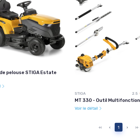
de pelouse STIGA Estate
l
STIGA
2.5
MT 330 - Outil Multifonction
Voir le détail
‹‹
‹
1
›
››