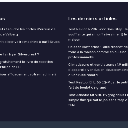
lus
Les derniers articles
t résoudre les codes d'erreur de
Test Revlon RVDR5222 One-Step : la
nge Valberg
soufflante qui simplifie (vraiment) le
maison
itialiser votre machine à café Krups
Caisson isotherme : l’allié discret de
froid à la maison comme en cuisine
 l'airfryer Silvercrest ?
professionnelle
ratuitement le livre de recettes
Climatiseurs et ventilateurs : 1,9 mill
 Philips en PDF
d'appareils vendus en deux semaine
iser efficacement votre machine à
d'une ruée record
Test Festool EHL 65 EQ-Plus : le peti
fait du boulot de grand
Test Atlantic Kit VMC Hygrogenius F
simple flux qui fait le job sans trop 
tête