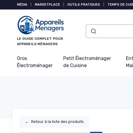
Panneau de gestion des cookies
MÉDIA
|
MARKETPLACE
|
OUTILS PRATIQUES
|
TEMPS DE CUI
LE GUIDE COMPLET POUR
APPAREILS MÉNAGERS
Gros
Petit Électroménager
Ent
Électroménager
de Cuisine
Ma
←
Retour à la liste des produits