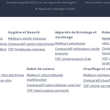
Grande enquête 2025 sur les appareils ménagers
Qui sommes-nous
© Appareils ménagers 2026
Hygiène et Beauté
Appareils de Bricolage et
Robo
Jardinage
is
Meilleurs sèche-cheveux
Meill
sans f
Meilleurs perceuses
obots
Comparatif rasoirs électriques
Comp
Comparatif nettoyeurs haute
libre
TOP tondeuses cheveux
faça
pression
TOP r
TOP compresseurs d'air
jardi
Robot de cuisine
Chauffage et c
 vitre électrique
Meilleurs robot pâtissier
Meilleurs pompes 
multifonction
ve vitre
Comparatif chauf
Comparatif robot pâtissier avec bol
TOP sèche-servie
TOP robot cuisine connecté