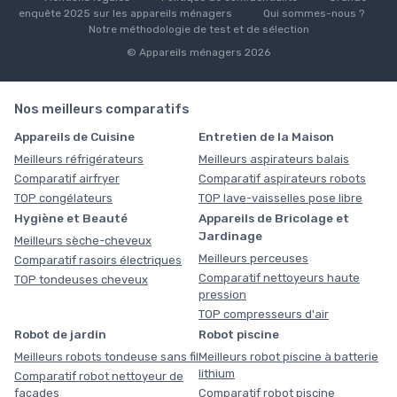
enquête 2025 sur les appareils ménagers
Qui sommes-nous ?
Notre méthodologie de test et de sélection
© Appareils ménagers 2026
Nos meilleurs comparatifs
Appareils de Cuisine
Entretien de la Maison
Meilleurs réfrigérateurs
Meilleurs aspirateurs balais
Comparatif airfryer
Comparatif aspirateurs robots
TOP congélateurs
TOP lave-vaisselles pose libre
Hygiène et Beauté
Appareils de Bricolage et
Jardinage
Meilleurs sèche-cheveux
Meilleurs perceuses
Comparatif rasoirs électriques
Comparatif nettoyeurs haute
TOP tondeuses cheveux
pression
TOP compresseurs d'air
Robot de jardin
Robot piscine
Meilleurs robots tondeuse sans fil
Meilleurs robot piscine à batterie
lithium
Comparatif robot nettoyeur de
façades
Comparatif robot piscine