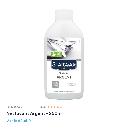
STARWAX
4.4
☆☆☆☆☆
★★★★★
Nettoyant Argent - 250ml
Voir le détail