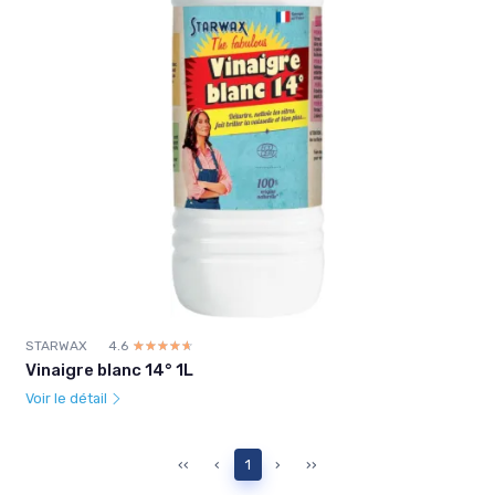
STARWAX
4.6
☆☆☆☆☆
★★★★★
Vinaigre blanc 14° 1L
Voir le détail
‹‹
‹
1
›
››