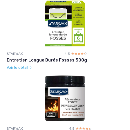
STARWAX
4.3
☆☆☆☆☆
★★★★★
Entretien Longue Durée Fosses 500g
Voir le détail
STARWAX
4.5
☆☆☆☆☆
★★★★★