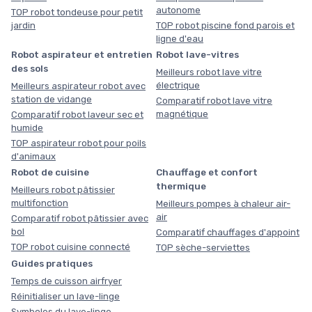
autonome
TOP robot tondeuse pour petit
jardin
TOP robot piscine fond parois et
ligne d'eau
Robot aspirateur et entretien
Robot lave-vitres
des sols
Meilleurs robot lave vitre
électrique
Meilleurs aspirateur robot avec
station de vidange
Comparatif robot lave vitre
magnétique
Comparatif robot laveur sec et
humide
TOP aspirateur robot pour poils
d'animaux
Robot de cuisine
Chauffage et confort
thermique
Meilleurs robot pâtissier
multifonction
Meilleurs pompes à chaleur air-
air
Comparatif robot pâtissier avec
bol
Comparatif chauffages d'appoint
TOP robot cuisine connecté
TOP sèche-serviettes
Guides pratiques
Temps de cuisson airfryer
Réinitialiser un lave-linge
Symboles du lave-linge