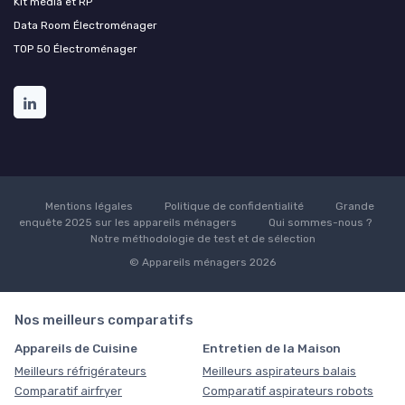
Kit média et RP
Data Room Électroménager
TOP 50 Électroménager
Mentions légales
Politique de confidentialité
Grande
enquête 2025 sur les appareils ménagers
Qui sommes-nous ?
Notre méthodologie de test et de sélection
© Appareils ménagers 2026
Nos meilleurs comparatifs
Appareils de Cuisine
Entretien de la Maison
Meilleurs réfrigérateurs
Meilleurs aspirateurs balais
Comparatif airfryer
Comparatif aspirateurs robots