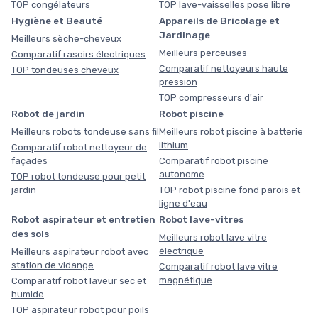
TOP congélateurs
TOP lave-vaisselles pose libre
Hygiène et Beauté
Appareils de Bricolage et
Jardinage
Meilleurs sèche-cheveux
Meilleurs perceuses
Comparatif rasoirs électriques
Comparatif nettoyeurs haute
TOP tondeuses cheveux
pression
TOP compresseurs d'air
Robot de jardin
Robot piscine
Meilleurs robots tondeuse sans fil
Meilleurs robot piscine à batterie
lithium
Comparatif robot nettoyeur de
façades
Comparatif robot piscine
autonome
TOP robot tondeuse pour petit
jardin
TOP robot piscine fond parois et
ligne d'eau
Robot aspirateur et entretien
Robot lave-vitres
des sols
Meilleurs robot lave vitre
électrique
Meilleurs aspirateur robot avec
station de vidange
Comparatif robot lave vitre
magnétique
Comparatif robot laveur sec et
humide
TOP aspirateur robot pour poils