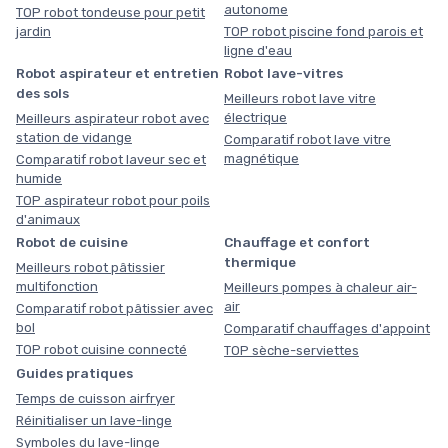
autonome
TOP robot tondeuse pour petit
jardin
TOP robot piscine fond parois et
ligne d'eau
Robot aspirateur et entretien
Robot lave-vitres
des sols
Meilleurs robot lave vitre
électrique
Meilleurs aspirateur robot avec
station de vidange
Comparatif robot lave vitre
magnétique
Comparatif robot laveur sec et
humide
TOP aspirateur robot pour poils
d'animaux
Robot de cuisine
Chauffage et confort
thermique
Meilleurs robot pâtissier
multifonction
Meilleurs pompes à chaleur air-
air
Comparatif robot pâtissier avec
bol
Comparatif chauffages d'appoint
TOP robot cuisine connecté
TOP sèche-serviettes
Guides pratiques
Temps de cuisson airfryer
Réinitialiser un lave-linge
Symboles du lave-linge