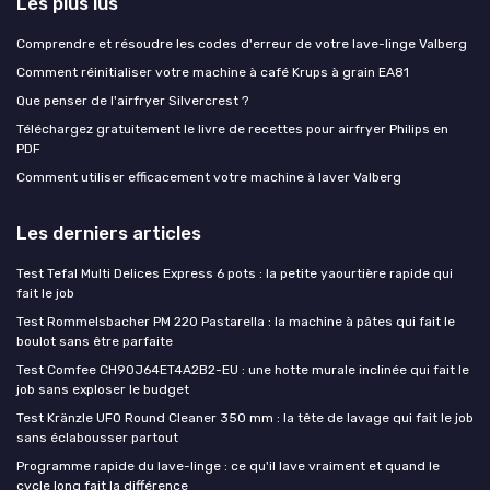
Les plus lus
Comprendre et résoudre les codes d'erreur de votre lave-linge Valberg
Comment réinitialiser votre machine à café Krups à grain EA81
Que penser de l'airfryer Silvercrest ?
Téléchargez gratuitement le livre de recettes pour airfryer Philips en
PDF
Comment utiliser efficacement votre machine à laver Valberg
Les derniers articles
Test Tefal Multi Delices Express 6 pots : la petite yaourtière rapide qui
fait le job
Test Rommelsbacher PM 220 Pastarella : la machine à pâtes qui fait le
boulot sans être parfaite
Test Comfee CH90J64ET4A2B2-EU : une hotte murale inclinée qui fait le
job sans exploser le budget
Test Kränzle UFO Round Cleaner 350 mm : la tête de lavage qui fait le job
sans éclabousser partout
Programme rapide du lave-linge : ce qu'il lave vraiment et quand le
cycle long fait la différence