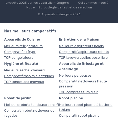
enquête 2025 sur les appareils ménagers
Qui sommes-nous ?
Notre méthodologie de test et de sélection
© Appareils ménagers 2026
Nos meilleurs comparatifs
Appareils de Cuisine
Entretien de la Maison
Meilleurs réfrigérateurs
Meilleurs aspirateurs balais
Comparatif airfryer
Comparatif aspirateurs robots
TOP congélateurs
TOP lave-vaisselles pose libre
Hygiène et Beauté
Appareils de Bricolage et
Jardinage
Meilleurs sèche-cheveux
Meilleurs perceuses
Comparatif rasoirs électriques
Comparatif nettoyeurs haute
TOP tondeuses cheveux
pression
TOP compresseurs d'air
Robot de jardin
Robot piscine
Meilleurs robots tondeuse sans fil
Meilleurs robot piscine à batterie
lithium
Comparatif robot nettoyeur de
façades
Comparatif robot piscine