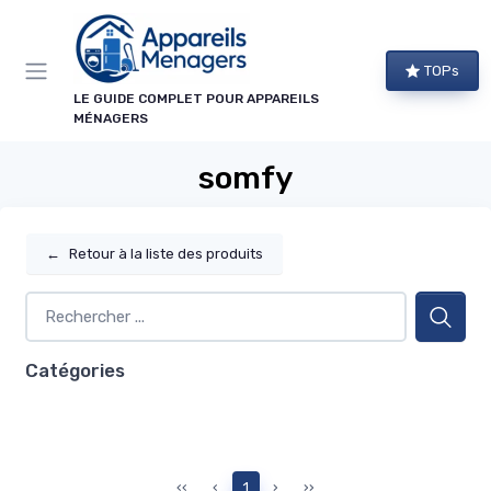
Panneau de gestion des cookies
TOPs
LE GUIDE COMPLET POUR APPAREILS
MÉNAGERS
somfy
←
Retour à la liste des produits
Catégories
‹‹
‹
1
›
››