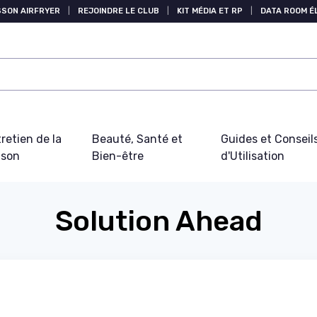
SSON AIRFRYER
|
REJOINDRE LE CLUB
|
KIT MÉDIA ET RP
|
DATA ROOM 
retien de la
Beauté, Santé et
Guides et Conseil
ison
Bien-être
d'Utilisation
Solution Ahead