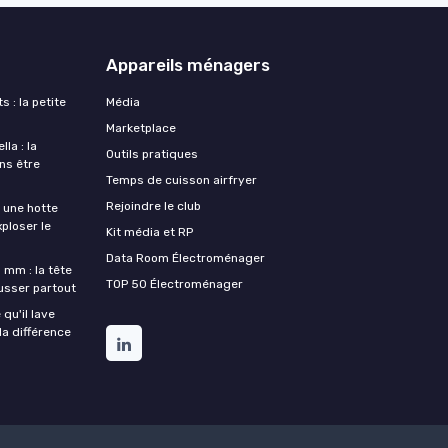
Appareils ménagers
s : la petite
Média
Marketplace
la : la
Outils pratiques
ans être
Temps de cuisson airfryer
Rejoindre le club
une hotte
xploser le
Kit média et RP
Data Room Électroménager
 mm : la tête
TOP 50 Électroménager
ousser partout
qu'il lave
la différence