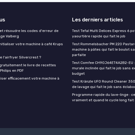
lus
Les derniers articles
t résoudre les codes d'erreur de
Test Tefal Multi Delices Express 6 pot
nge Valberg
yaourtière rapide qui fait le job
itialiser votre machine à café Krups
Test Rommelsbacher PM 220 Pastarel
machine à pâtes qui fait le boulot s
parfaite
 l'airfryer Silvercrest ?
Test Comfee CH90J64ET4A2B2-EU : 
ratuitement le livre de recettes
murale inclinée qui fait le job sans e
 Philips en PDF
budget
iser efficacement votre machine à
Test Kränzle UFO Round Cleaner 350
de lavage qui fait le job sans éclab
Programme rapide du lave-linge : ce 
vraiment et quand le cycle long fait 