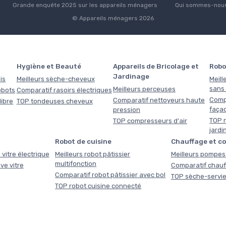
Grande enquête 2025 sur les appareils ménagers
Qui sommes-nous
© Appareils ménagers 2026
Hygiène et Beauté
Appareils de Bricolage et
Robo
Jardinage
is
Meilleurs sèche-cheveux
Meill
sans f
Meilleurs perceuses
obots
Comparatif rasoirs électriques
Comp
Comparatif nettoyeurs haute
libre
TOP tondeuses cheveux
faça
pression
TOP r
TOP compresseurs d'air
jardi
Robot de cuisine
Chauffage et c
 vitre électrique
Meilleurs robot pâtissier
Meilleurs pompes 
multifonction
ve vitre
Comparatif chauf
Comparatif robot pâtissier avec bol
TOP sèche-servie
TOP robot cuisine connecté