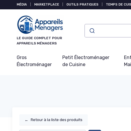
Panneau de gestion des cookies
MÉDIA
|
MARKETPLACE
|
OUTILS PRATIQUES
|
TEMPS DE CUI
LE GUIDE COMPLET POUR
APPAREILS MÉNAGERS
Gros
Petit Électroménager
Ent
Électroménager
de Cuisine
Ma
←
Retour à la liste des produits