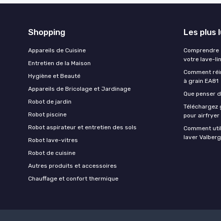
Shopping
Les plus 
Appareils de Cuisine
Comprendre e
votre lave-li
Entretien de la Maison
Comment réin
Hygiène et Beauté
à grain EA81
Appareils de Bricolage et Jardinage
Que penser de
Robot de jardin
Téléchargez g
Robot piscine
pour airfryer
Robot aspirateur et entretien des sols
Comment util
laver Valberg
Robot lave-vitres
Robot de cuisine
Autres produits et accessoires
Chauffage et confort thermique