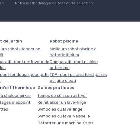
 ?
Notre méthodologie de test et de sélection
t de jardin
Robot piscine
eurs robots tondeuse
Meilleurs robot piscine à
il
batterie lithium
aratif robot nettoyeur de
Comparatif robot piscine
des
autonome
obot tondeuse pour petit
TOP robot piscine fond parois
n
et ligne d'eau
onfort thermique
Guides pratiques
à chaleur air-air
Temps de cuisson airfryer
fages d'appoint
Réinitialiser un lave-linge
ttes
Symboles du lave-linge
Symboles du lave-vaisselle
Détartrer une machine Krups